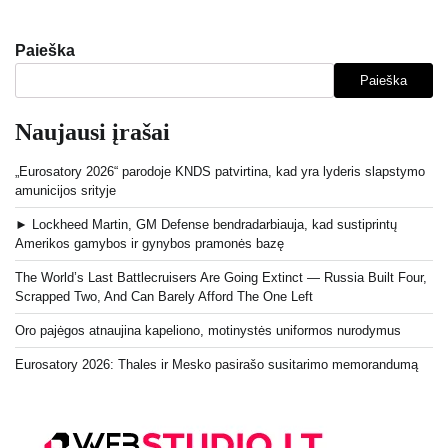
Paieška
Paieška
Naujausi įrašai
„Eurosatory 2026“ parodoje KNDS patvirtina, kad yra lyderis slapstymo
amunicijos srityje
► Lockheed Martin, GM Defense bendradarbiauja, kad sustiprintų
Amerikos gamybos ir gynybos pramonės bazę
The World’s Last Battlecruisers Are Going Extinct — Russia Built Four,
Scrapped Two, And Can Barely Afford The One Left
Oro pajėgos atnaujina kapeliono, motinystės uniformos nurodymus
Eurosatory 2026: Thales ir Mesko pasirašo susitarimo memorandumą