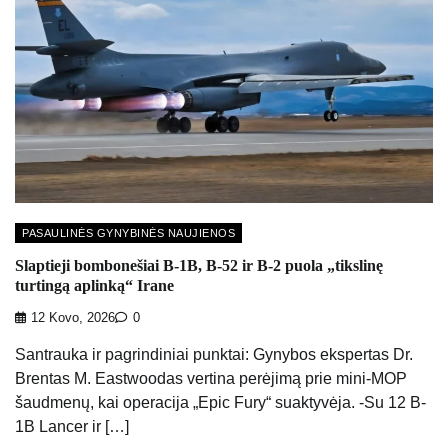
PASAULINĖS GYNYBINĖS NAUJIENOS
Slaptieji bombonešiai B-1B, B-52 ir B-2 puola „tikslinę
turtingą aplinką“ Irane
12 Kovo, 2026
0
Santrauka ir pagrindiniai punktai: Gynybos ekspertas Dr.
Brentas M. Eastwoodas vertina perėjimą prie mini-MOP
šaudmenų, kai operacija „Epic Fury“ suaktyvėja. -Su 12 B-
1B Lancer ir […]