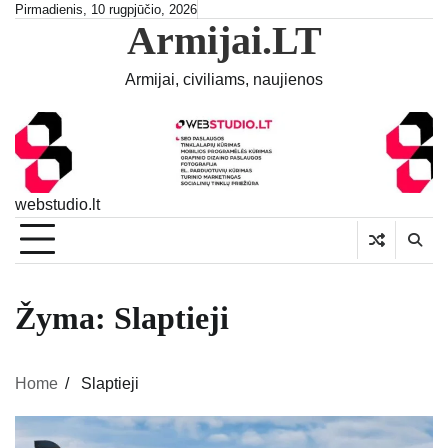
Skip
Pirmadienis, 10 rugpjūčio, 2026
Armijai.LT
to
content
Armijai, civiliams, naujienos
webstudio.lt
Žyma:
Slaptieji
Home
Slaptieji