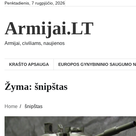
Skip
Penktadienis, 7 rugpjūčio, 2026
to
content
Armijai.LT
Armijai, civiliams, naujienos
KRAŠTO APSAUGA
EUROPOS GYNYBININIO SAUGUMO 
Žyma:
šnipštas
Home
šnipštas