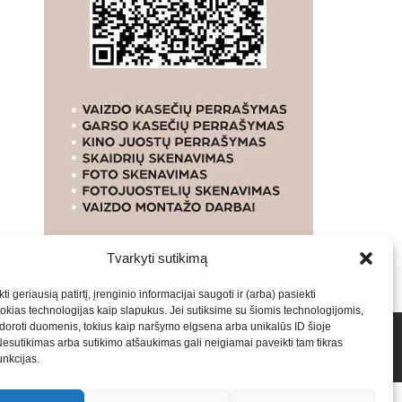
Tvarkyti sutikimą
ti geriausią patirtį, įrenginio informacijai saugoti ir (arba) pasiekti
kias technologijas kaip slapukus. Jei sutiksime su šiomis technologijomis,
oroti duomenis, tokius kaip naršymo elgsena arba unikalūs ID šioje
talpinimas į mūsų valdomas svetaines.2026
Armijai.LT
Nesutikimas arba sutikimo atšaukimas gali neigiamai paveikti tam tikras
funkcijas.