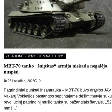
PASAULINĖS GYNYBINĖS NAUJIENOS
MBT-70 tanko „šnipštas“ armija niekada negalėjo
nuspėti
26 Lapkričio, 2025
0
Pagrindiniai punktai ir santrauka – MBT-70 buvo drąsios JAV 
Vakarų Vokietijos pastangos septintajame dešimtmetyje sukur
revoliucinį pagrindinį mūšio tanką su pažangiais šarvais, 152
mm […]