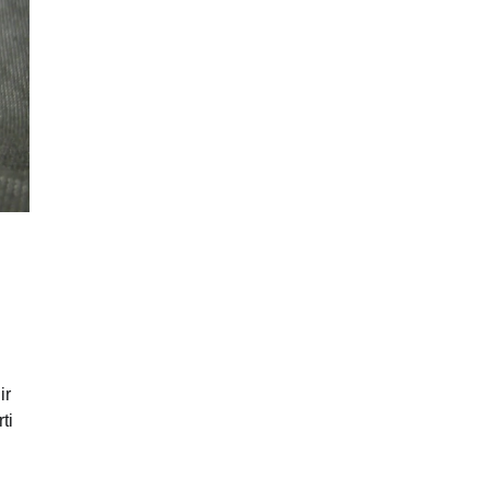
ir
ti