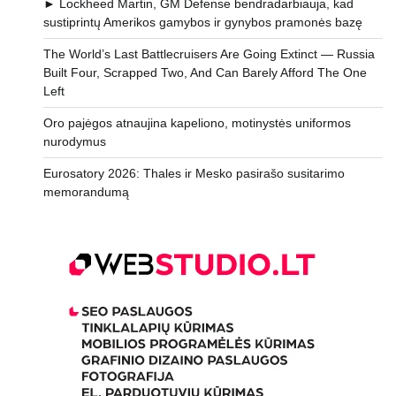
► Lockheed Martin, GM Defense bendradarbiauja, kad
sustiprintų Amerikos gamybos ir gynybos pramonės bazę
The World’s Last Battlecruisers Are Going Extinct — Russia
Built Four, Scrapped Two, And Can Barely Afford The One
Left
Oro pajėgos atnaujina kapeliono, motinystės uniformos
nurodymus
Eurosatory 2026: Thales ir Mesko pasirašo susitarimo
memorandumą