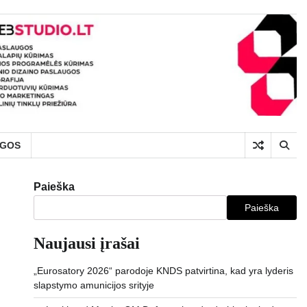
UGOS
Paieška
Paieška
Naujausi įrašai
„Eurosatory 2026“ parodoje KNDS patvirtina, kad yra lyderis
slapstymo amunicijos srityje