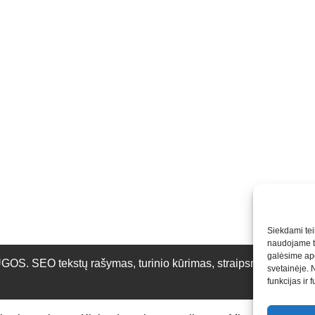
Siekdami teik
naudojame to
galėsime apd
O tekstų rašymas, turinio kūrimas, straipsnių rašymas ir 
svetainėje. 
funkcijas ir 