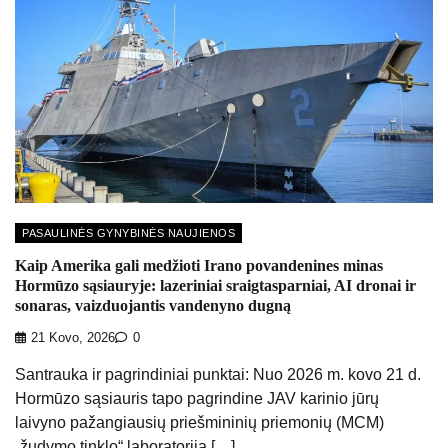
PASAULINĖS GYNYBINĖS NAUJIENOS
Kaip Amerika gali medžioti Irano povandenines minas
Hormūzo sąsiauryje: lazeriniai sraigtasparniai, AI dronai ir
sonaras, vaizduojantis vandenyno dugną
21 Kovo, 2026
0
Santrauka ir pagrindiniai punktai: Nuo 2026 m. kovo 21 d.
Hormūzo sąsiauris tapo pagrindine JAV karinio jūrų
laivyno pažangiausių priešmininių priemonių (MCM)
„žudymo tinklo“ laboratorija […]