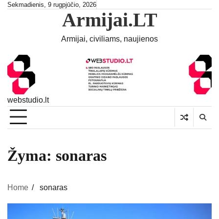
Skip
Sekmadienis, 9 rugpjūčio, 2026
Armijai.LT
to
content
Armijai, civiliams, naujienos
webstudio.lt
Žyma:
sonaras
Home
sonaras