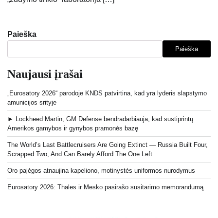
Paieška
Paieška
Naujausi įrašai
„Eurosatory 2026“ parodoje KNDS patvirtina, kad yra lyderis slapstymo
amunicijos srityje
► Lockheed Martin, GM Defense bendradarbiauja, kad sustiprintų
Amerikos gamybos ir gynybos pramonės bazę
The World’s Last Battlecruisers Are Going Extinct — Russia Built Four,
Scrapped Two, And Can Barely Afford The One Left
Oro pajėgos atnaujina kapeliono, motinystės uniformos nurodymus
Eurosatory 2026: Thales ir Mesko pasirašo susitarimo memorandumą