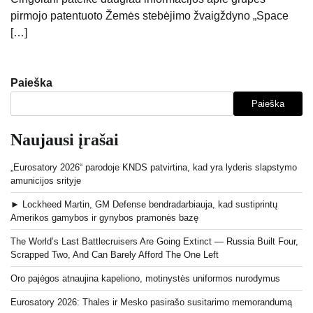
pirmojo patentuoto Žemės stebėjimo žvaigždyno „Space
[…]
Paieška
Paieška
Naujausi įrašai
„Eurosatory 2026“ parodoje KNDS patvirtina, kad yra lyderis slapstymo
amunicijos srityje
► Lockheed Martin, GM Defense bendradarbiauja, kad sustiprintų
Amerikos gamybos ir gynybos pramonės bazę
The World’s Last Battlecruisers Are Going Extinct — Russia Built Four,
Scrapped Two, And Can Barely Afford The One Left
Oro pajėgos atnaujina kapeliono, motinystės uniformos nurodymus
Eurosatory 2026: Thales ir Mesko pasirašo susitarimo memorandumą