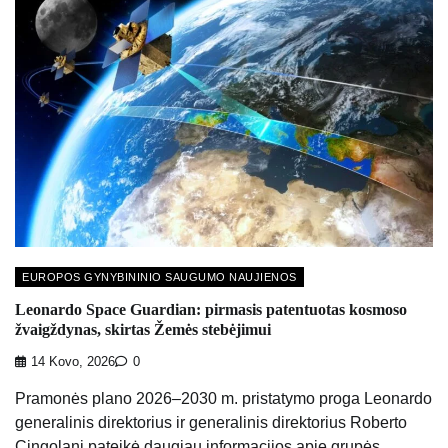
EUROPOS GYNYBININIO SAUGUMO NAUJIENOS
Leonardo Space Guardian: pirmasis patentuotas kosmoso
žvaigždynas, skirtas Žemės stebėjimui
14 Kovo, 2026
0
Pramonės plano 2026–2030 m. pristatymo proga Leonardo
generalinis direktorius ir generalinis direktorius Roberto
Cingolani pateikė daugiau informacijos apie grupės