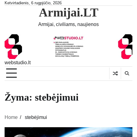
Skip
Ketvirtadienis, 6 rugpjūčio, 2026
Armijai.LT
to
content
Armijai, civiliams, naujienos
webstudio.lt
Žyma:
stebėjimui
Home
stebėjimui