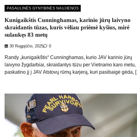
PASAULINĖS GYNYBINĖS NAUJIENOS
Kunigaikštis Cunninghamas, karinio jūrų laivyno
skraidantis tūzas, kuris vėliau priėmė kyšius, mirė
sulaukęs 83 metų
30 Rugpjūčio, 2025
0
Randy „kunigaikštis“ Cunninghamas, kurio JAV karinio jūrų
laivyno žygdarbiai, skraidantys tūzu per Vietnamo karo metu,
paskatino jį į JAV Atstovų rūmų karjerą, kuri pasibaigė gėda, 