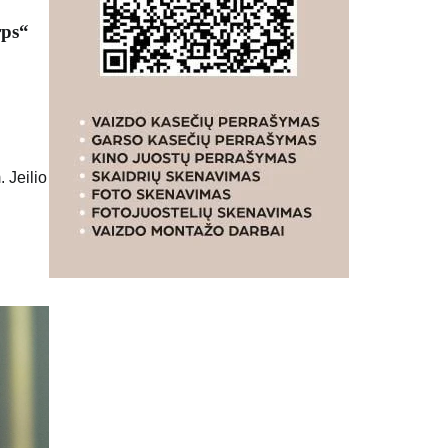
rps“
 Jeilio