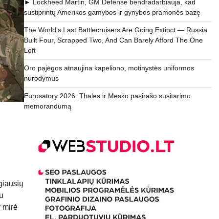
► Lockheed Martin, GM Defense bendradarbiauja, kad
sustiprintų Amerikos gamybos ir gynybos pramonės bazę
The World’s Last Battlecruisers Are Going Extinct — Russia
Built Four, Scrapped Two, And Can Barely Afford The One
Left
Oro pajėgos atnaujina kapeliono, motinystės uniformos
nurodymus
Eurosatory 2026: Thales ir Mesko pasirašo susitarimo
memorandumą
giausių
iu
 mirė