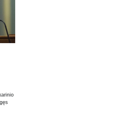
arinio
igęs