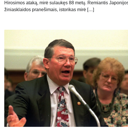
Hirosimos ataką, mirė sulaukęs 88 metų. Remiantis Japonijo
žiniasklaidos pranešimais, istorikas mirė […]