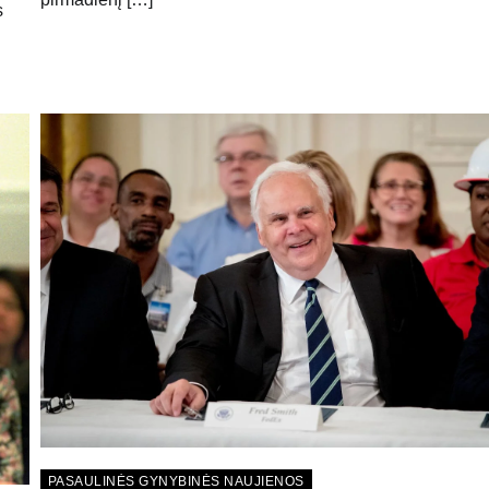
s
PASAULINĖS GYNYBINĖS NAUJIENOS