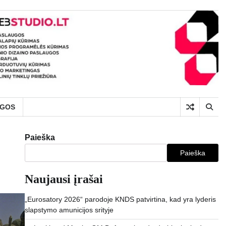
UGOS
Paieška
Paieška
Naujausi įrašai
„Eurosatory 2026“ parodoje KNDS patvirtina, kad yra lyderis
slapstymo amunicijos srityje