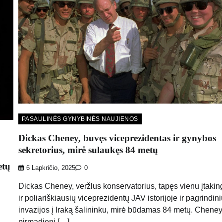
PASAULINĖS GYNYBINĖS NAUJIENOS
Dickas Cheney, buvęs viceprezidentas ir gynybos
sekretorius, mirė sulaukęs 84 metų
etų
6 Lapkričio, 2025
0
Dickas Cheney, veržlus konservatorius, tapęs vienu įtakin
ir poliariškiausių viceprezidentų JAV istorijoje ir pagrindin
invazijos į Iraką šalininku, mirė būdamas 84 metų. Cheney
pirmadienį […]