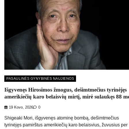
PASAULINĖS GYNYBINĖS NAUJIENOS
Išgyvenęs Hirosimos žmogus, dešimtmečius tyrinėjęs
amerikiečių karo belaisvių mirtį, mirė sulaukęs 88 m
19 Kovo, 2026
0
Shigeaki Mori, išgyvenęs atominę bombą, dešimtmečius
tyrinėjęs pamirštus amerikiečių karo belaisvius, žuvusius per