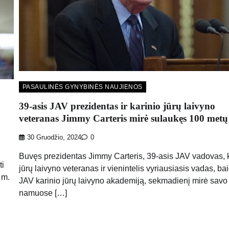
PASAULINĖS GYNYBINĖS NAUJIENOS
39-asis JAV prezidentas ir karinio jūrų laivyno
veteranas Jimmy Carteris mirė sulaukęs 100 metų
30 Gruodžio, 2024
0
Buvęs prezidentas Jimmy Carteris, 39-asis JAV vadovas, k
ti
jūrų laivyno veteranas ir vienintelis vyriausiasis vadas, ba
 m.
JAV karinio jūrų laivyno akademiją, sekmadienį mirė savo
namuose […]