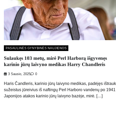
PASAULINĖS GYNYBINĖS NAUJIENOS
Sulaukęs 103 metų, mirė Perl Harborą išgyvenęs
karinio jūrų laivyno medikas Harry Chandleris
3 Sausio, 2025
0
Haris Čandleris, karinio jūrų laivyno medikas, padėjęs ištrauk
sužeistus jūreivius iš naftingų Perl Harboro vandenų po 1941
Japonijos atakos karinio jūrų laivyno bazėje, mirė. […]