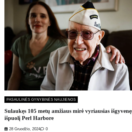
PASAULINĖS GYNYBINĖS NAUJIENOS
Sulaukęs 105 metų amžiaus mirė vyriausias išgyvenę
išpuolį Perl Harbore
28 Gruodžio, 2024
0