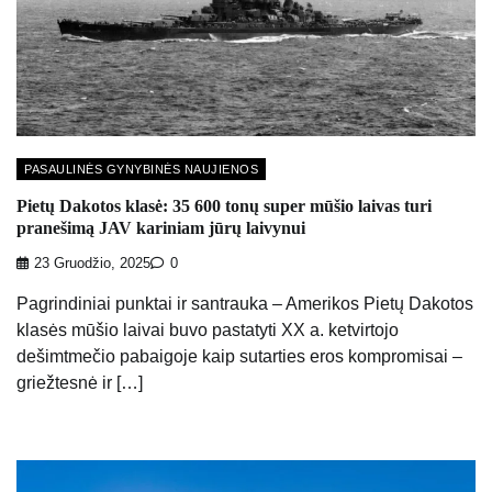
PASAULINĖS GYNYBINĖS NAUJIENOS
Pietų Dakotos klasė: 35 600 tonų super mūšio laivas turi
pranešimą JAV kariniam jūrų laivynui
23 Gruodžio, 2025
0
Pagrindiniai punktai ir santrauka – Amerikos Pietų Dakotos
klasės mūšio laivai buvo pastatyti XX a. ketvirtojo
dešimtmečio pabaigoje kaip sutarties eros kompromisai –
griežtesnė ir […]