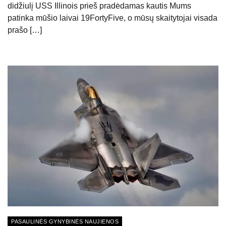
didžiulį USS Illinois prieš pradėdamas kautis Mums
patinka mūšio laivai 19FortyFive, o mūsų skaitytojai visada
prašo […]
PASAULINĖS GYNYBINĖS NAUJIENOS