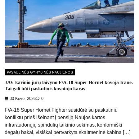
PASAULINĖS GYNYBINĖS NAUJIENOS
JAV karinio jūrų laivyno F/A-18 Super Hornet kovoja Irane.
Tai gali būti paskutinis kovotojo karas
30 Kovo, 2026
0
F/A-18 Super Hornet Fighter susidūrė su paskutiniu
konfliktu prieš išeinant į pensiją Naujos kartos
infraraudonųjų spindulių taikinio sekimas, konformiški
degalų bakai, visiškai pertvarkyta skaitmeninė kabina […]