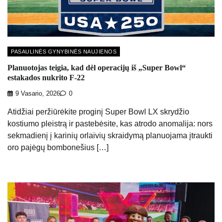
PASAULINĖS GYNYBINĖS NAUJIENOS
Planuotojas teigia, kad dėl operacijų iš „Super Bowl“
estakados nukrito F-22
9 Vasario, 2026
0
Atidžiai peržiūrėkite proginį Super Bowl LX skrydžio
kostiumo pleistrą ir pastebėsite, kas atrodo anomalija: nors
sekmadienį į karinių orlaivių skraidymą planuojama įtraukti
oro pajėgų bombonešius […]