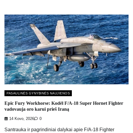
PASAULINĖS GYNYBINĖS NAUJIENOS
Epic Fury Workhorse: Kodėl F/A-18 Super Hornet Fighter
vadovauja oro karui prieš Iraną
14 Kovo, 2026
0
Santrauka ir pagrindiniai dalykai apie F/A-18 Fighter