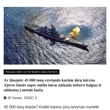
PASAULINĖS GYNYBINĖS NAUJIENOS
Ar žinojote: 45 000 tonų sveriantis karinio jūrų laivyno
Ajovos klasės super mūšio laivas niekada nebuvo baigtas ir
atiduotas į metalo laužą
20 Sausio, 2026
0
45 000 tonų klaida? Kodėl karinis jūrų laivynas numetė