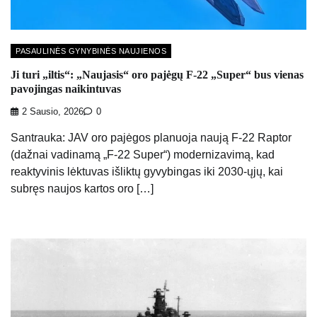
PASAULINĖS GYNYBINĖS NAUJIENOS
Ji turi „iltis“: „Naujasis“ oro pajėgų F-22 „Super“ bus vienas
pavojingas naikintuvas
2 Sausio, 2026
0
Santrauka: JAV oro pajėgos planuoja naują F-22 Raptor
(dažnai vadinamą „F-22 Super“) modernizavimą, kad
reaktyvinis lėktuvas išliktų gyvybingas iki 2030-ųjų, kai
subręs naujos kartos oro […]