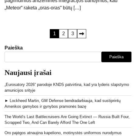
pagrindinius antžeminės integracijos bandymus, kad
„Meteor“ raketa „oras-oras“ būtų […]
Įrašų
1
2
3
puslapiavimas
Paieška
Paieška
Naujausi įrašai
„Eurosatory 2026“ parodoje KNDS patvirtina, kad yra lyderis slapstymo
amunicijos srityje
► Lockheed Martin, GM Defense bendradarbiauja, kad sustiprintų
Amerikos gamybos ir gynybos pramonės bazę
The World’s Last Battlecruisers Are Going Extinct — Russia Built Four,
Scrapped Two, And Can Barely Afford The One Left
Oro pajėgos atnaujina kapeliono, motinystės uniformos nurodymus