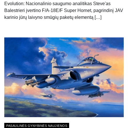
Evolution: Nacionalinio saugumo analitikas Steve'as
Balestrieri įvertino F/A-18E/F Super Hornet, pagrindinį JAV
karinio jūrų laivyno smūgių paketų elementą […]
PASAULINĖS GYNYBINĖS NAUJIENOS