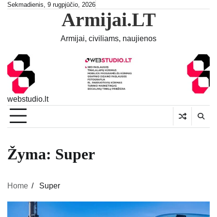
Skip
Sekmadienis, 9 rugpjūčio, 2026
Armijai.LT
to
content
Armijai, civiliams, naujienos
webstudio.lt
Žyma:
Super
Home
Super