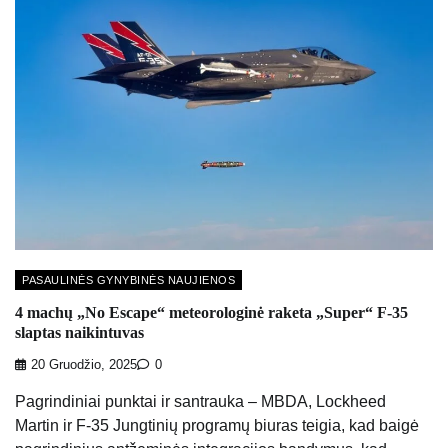
PASAULINĖS GYNYBINĖS NAUJIENOS
4 machų „No Escape“ meteorologinė raketa „Super“ F-35
slaptas naikintuvas
20 Gruodžio, 2025
0
Pagrindiniai punktai ir santrauka – MBDA, Lockheed
Martin ir F-35 Jungtinių programų biuras teigia, kad baigė