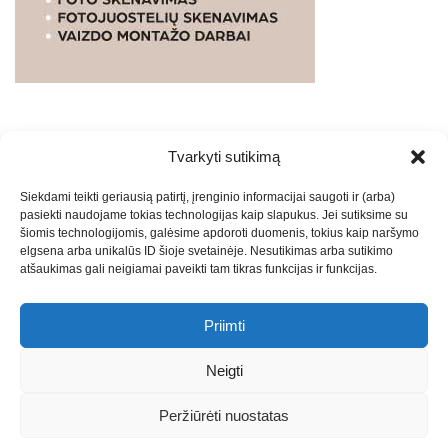
Tvarkyti sutikimą
WEBSTUDIO.LT
© SKAITMENINIO MARKETINGO
Siekdami teikti geriausią patirtį, įrenginio informacijai saugoti ir (arba)
PASLAUGOS. SEO tekstų rašymas, turinio kūrimas,
pasiekti naudojame tokias technologijas kaip slapukus. Jei sutiksime su
straipsnių rašymas ir talpinimas į mūsų valdomas
šiomis technologijomis, galėsime apdoroti duomenis, tokius kaip naršymo
svetaines.2026
Armijai.LT
Theme: Express News By
Adore
elgsena arba unikalūs ID šioje svetainėje. Nesutikimas arba sutikimo
atšaukimas gali neigiamai paveikti tam tikras funkcijas ir funkcijas.
Themes
.
Priimti
Draugai: -
Marketingo agentūra
-
Teisinės
konsultacijos
-
Skaidrių skenavimas
-
Klaipedos miesto
Neigti
naujienos
-
Miesto naujienos
-
Saulius Narbutas
-
Įvaizdžio
kūrimas
-
Veidoskaita
-
Teniso treniruotės
- Pranešimai spaudai
Peržiūrėti nuostatas
-
Kauno naujienos
-
Regionų naujienos
-
Palangos naujienos