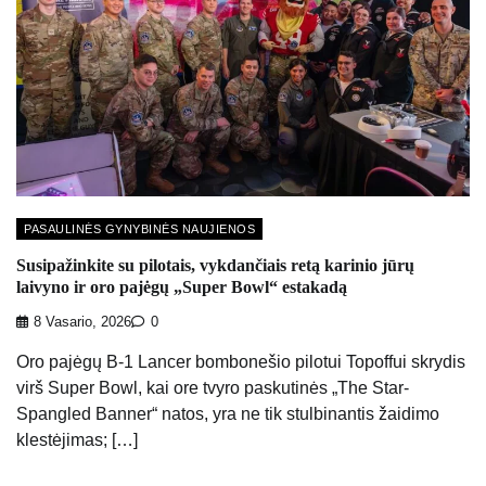
PASAULINĖS GYNYBINĖS NAUJIENOS
Susipažinkite su pilotais, vykdančiais retą karinio jūrų
laivyno ir oro pajėgų „Super Bowl“ estakadą
8 Vasario, 2026
0
Oro pajėgų B-1 Lancer bombonešio pilotui Topoffui skrydis
virš Super Bowl, kai ore tvyro paskutinės „The Star-
Spangled Banner“ natos, yra ne tik stulbinantis žaidimo
klestėjimas; […]