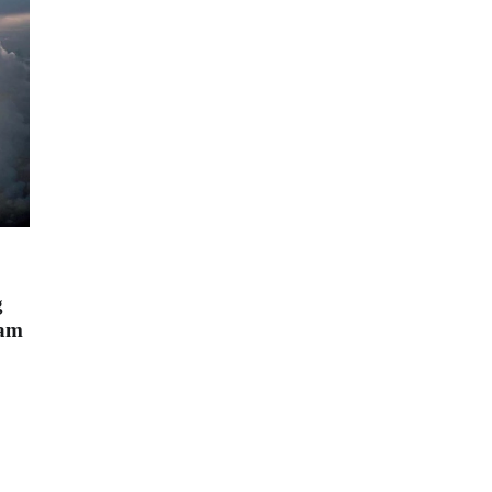
g
eam
d