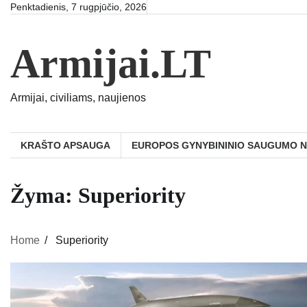
Skip
Penktadienis, 7 rugpjūčio, 2026
to
content
Armijai.LT
Armijai, civiliams, naujienos
KRAŠTO APSAUGA
EUROPOS GYNYBININIO SAUGUMO 
Žyma:
Superiority
Home
Superiority