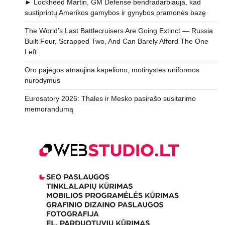
► Lockheed Martin, GM Defense bendradarbiauja, kad
sustiprintų Amerikos gamybos ir gynybos pramonės bazę
The World’s Last Battlecruisers Are Going Extinct — Russia
Built Four, Scrapped Two, And Can Barely Afford The One
Left
Oro pajėgos atnaujina kapeliono, motinystės uniformos
nurodymus
Eurosatory 2026: Thales ir Mesko pasirašo susitarimo
memorandumą