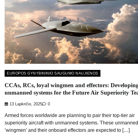
EUROPOS GYNYBININIO SAUGUMO NAUJIENOS
CCAs, RCs, loyal wingmen and effectors: Developin
unmanned systems for the Future Air Superiority T
13 Lapkričio, 2025
0
Armed forces worldwide are planning to pair their top-tier air
superiority aircraft with unmanned systems. These unmanne
‘wingmen’ and their onboard effectors are expected to […]