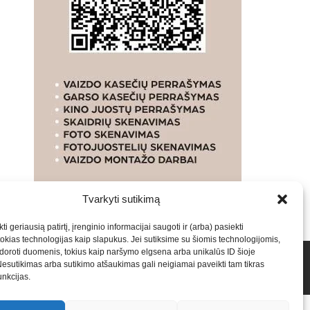
Tvarkyti sutikimą
ti geriausią patirtį, įrenginio informacijai saugoti ir (arba) pasiekti
kias technologijas kaip slapukus. Jei sutiksime su šiomis technologijomis,
oroti duomenis, tokius kaip naršymo elgsena arba unikalūs ID šioje
talpinimas į mūsų valdomas svetaines.2026
Armijai.LT
Nesutikimas arba sutikimo atšaukimas gali neigiamai paveikti tam tikras
funkcijas.