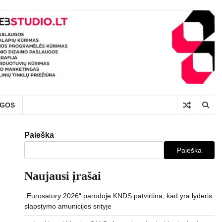
UGOS
Paieška
Paieška
Naujausi įrašai
„Eurosatory 2026“ parodoje KNDS patvirtina, kad yra lyderis
slapstymo amunicijos srityje