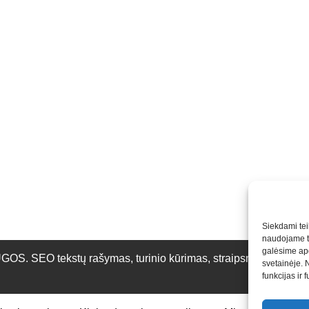
Siekdami teik
naudojame to
galėsime apd
O tekstų rašymas, turinio kūrimas, straipsnių rašymas ir 
svetainėje. 
funkcijas ir 