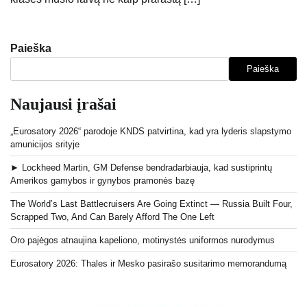
Paieška
Paieška
Naujausi įrašai
„Eurosatory 2026“ parodoje KNDS patvirtina, kad yra lyderis slapstymo
amunicijos srityje
► Lockheed Martin, GM Defense bendradarbiauja, kad sustiprintų
Amerikos gamybos ir gynybos pramonės bazę
The World’s Last Battlecruisers Are Going Extinct — Russia Built Four,
Scrapped Two, And Can Barely Afford The One Left
Oro pajėgos atnaujina kapeliono, motinystės uniformos nurodymus
Eurosatory 2026: Thales ir Mesko pasirašo susitarimo memorandumą