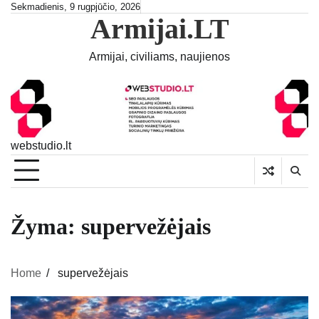
Skip
Sekmadienis, 9 rugpjūčio, 2026
Armijai.LT
to
content
Armijai, civiliams, naujienos
webstudio.lt
Žyma:
supervežėjais
Home
supervežėjais