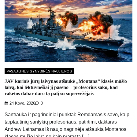
PASAULINĖS GYNYBINĖS NAUJIENOS
JAV karinis jūrų laivynas atšaukė „Montana“ klasės mūšio
laivą, kai lėktuvnešiai jį paseno – profesorius sako, kad
raketos dabar daro tą patį su supervežėjais
24 Kovo, 2026
0
Santrauka ir pagrindiniai punktai: Remdamasis savo, kaip
tarptautinių santykių profesoriaus, patirtimi, daktaras
Andrew Lathamas iš naujo nagrinėja atšauktą Montanos
klasės mūšio laivą ne kaip prarastą […]