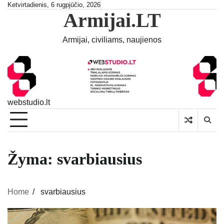
Skip
Ketvirtadienis, 6 rugpjūčio, 2026
Armijai.LT
to
content
Armijai, civiliams, naujienos
webstudio.lt
Žyma:
svarbiausius
Home
svarbiausius