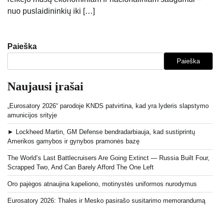
nuo ​​puslaidininkių iki […]
Paieška
Paieška
Naujausi įrašai
„Eurosatory 2026“ parodoje KNDS patvirtina, kad yra lyderis slapstymo
amunicijos srityje
► Lockheed Martin, GM Defense bendradarbiauja, kad sustiprintų
Amerikos gamybos ir gynybos pramonės bazę
The World’s Last Battlecruisers Are Going Extinct — Russia Built Four,
Scrapped Two, And Can Barely Afford The One Left
Oro pajėgos atnaujina kapeliono, motinystės uniformos nurodymus
Eurosatory 2026: Thales ir Mesko pasirašo susitarimo memorandumą