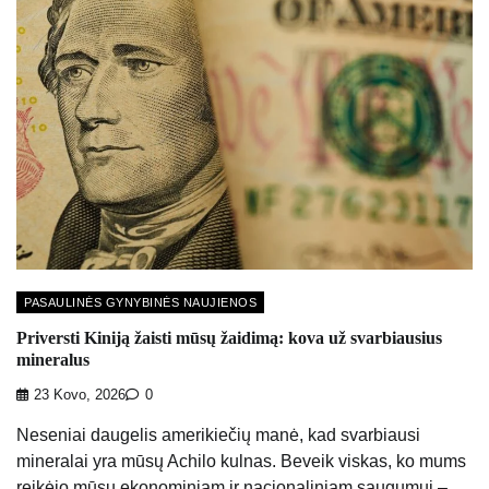
PASAULINĖS GYNYBINĖS NAUJIENOS
Priversti Kiniją žaisti mūsų žaidimą: kova už svarbiausius
mineralus
23 Kovo, 2026
0
Neseniai daugelis amerikiečių manė, kad svarbiausi
mineralai yra mūsų Achilo kulnas. Beveik viskas, ko mums
reikėjo mūsų ekonominiam ir nacionaliniam saugumui –