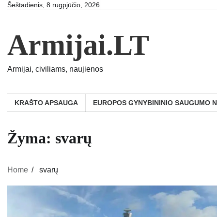
Skip
Šeštadienis, 8 rugpjūčio, 2026
to
content
Armijai.LT
Armijai, civiliams, naujienos
KRAŠTO APSAUGA
EUROPOS GYNYBININIO SAUGUMO 
Žyma:
svarų
Home
svarų