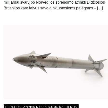
milijardai svarų po Norvegijos sprendimo atrinkti Didžiosios
Britanijos karo laivus savo ginkluotosioms pajėgoms – […]
EUROPOS GYNYBININIO SAUGUMO NAUJIENOS