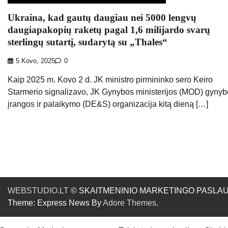
Ukraina, kad gautų daugiau nei 5000 lengvų
daugiapakopių raketų pagal 1,6 milijardo svarų
sterlingų sutartį, sudarytą su „Thales“
5 Kovo, 2025
0
Kaip 2025 m. Kovo 2 d. JK ministro pirmininko sero Keiro
Starmerio signalizavo, JK Gynybos ministerijos (MOD) gyny
įrangos ir palaikymo (DE&S) organizacija kitą dieną […]
WEBSTUDIO.LT
© SKAITMENINIO MARKETINGO PASLAUGOS. SE
Theme: Express News By
Adore Themes
.