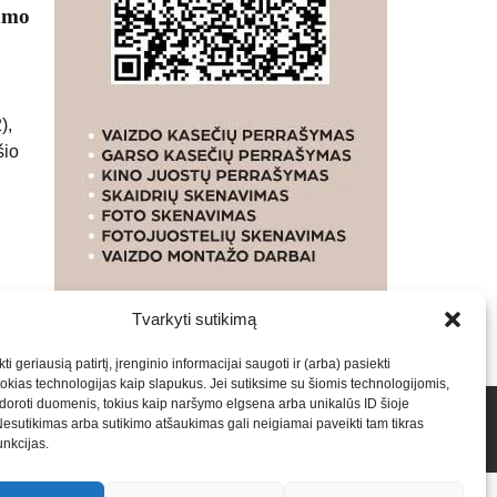
namo
),
šio
Tvarkyti sutikimą
ti geriausią patirtį, įrenginio informacijai saugoti ir (arba) pasiekti
kias technologijas kaip slapukus. Jei sutiksime su šiomis technologijomis,
oroti duomenis, tokius kaip naršymo elgsena arba unikalūs ID šioje
talpinimas į mūsų valdomas svetaines.2026
Armijai.LT
Nesutikimas arba sutikimo atšaukimas gali neigiamai paveikti tam tikras
funkcijas.