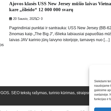
Ajovos klasės USS New Jersey mūšio laivas Viet
kare „išleido“ 12 000 000 svarų
20 Sausio, 2025
0
Pagrindiniai punktai ir santrauka: USS New Jersey (BB-62
žinomas kaip „The Big J“, išlieka labiausiai papuoštas mū
laivas JAV karinio jūrų laivyno istorijoje, tarnavęs nuo […]
bos
Siekdami teik
naudojame to
galėsime apd
O tekstų rašymas, turinio kūrimas, straipsnių rašymas ir 
svetainėje. 
funkcijas ir 