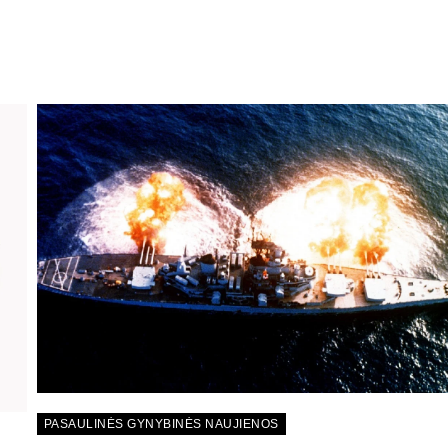
PASAULINĖS GYNYBINĖS NAUJIENOS