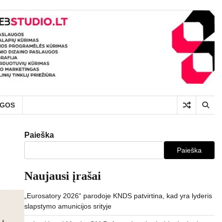
UGOS
Paieška
Paieška
Naujausi įrašai
„Eurosatory 2026“ parodoje KNDS patvirtina, kad yra lyderis
slapstymo amunicijos srityje