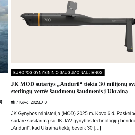
EUROPOS GYNYBININIO SAUGUMO NAUJIENOS
JK MOD sutartys „Anduril“ tiekia 30 milijonų sv
sterlingų vertės šaudmenų šaudmenis į Ukrainą
gų
7 Kovo, 2025
0
JK Gynybos ministerija (MOD) 2025 m. Kovo 6 d. Paskelb
sudarė susitarimą su JK JAV gynybos technologijų bendr
„Anduril“, kad Ukraina tiektų beveik 30 […]