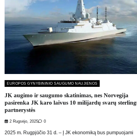
EUROPOS GYNYBININIO SAUGUMO NAUJIENOS
JK augimo ir saugumo skatinimas, nes Norvegija
pasirenka JK karo laivus 10 milijardų svarų sterlin
partnerystės
2 Rugsėjo, 2025
0
2025 m. Rugpjūčio 31 d. – Į JK ekonomiką bus pumpuojami