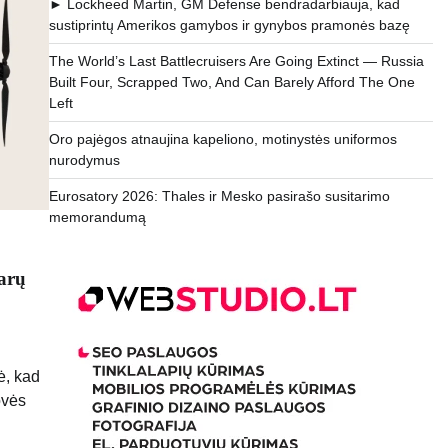
► Lockheed Martin, GM Defense bendradarbiauja, kad
sustiprintų Amerikos gamybos ir gynybos pramonės bazę
The World’s Last Battlecruisers Are Going Extinct — Russia
Built Four, Scrapped Two, And Can Barely Afford The One
Left
Oro pajėgos atnaujina kapeliono, motinystės uniformos
nurodymus
Eurosatory 2026: Thales ir Mesko pasirašo susitarimo
memorandumą
arų
ė, kad
ovės