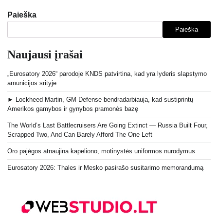
Paieška
Paieška
Naujausi įrašai
„Eurosatory 2026“ parodoje KNDS patvirtina, kad yra lyderis slapstymo
amunicijos srityje
► Lockheed Martin, GM Defense bendradarbiauja, kad sustiprintų
Amerikos gamybos ir gynybos pramonės bazę
The World’s Last Battlecruisers Are Going Extinct — Russia Built Four,
Scrapped Two, And Can Barely Afford The One Left
Oro pajėgos atnaujina kapeliono, motinystės uniformos nurodymus
Eurosatory 2026: Thales ir Mesko pasirašo susitarimo memorandumą