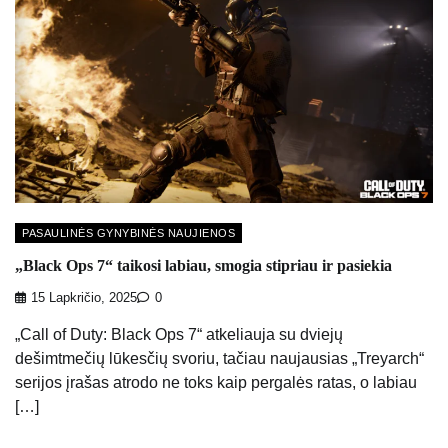
PASAULINĖS GYNYBINĖS NAUJIENOS
„Black Ops 7“ taikosi labiau, smogia stipriau ir pasiekia
15 Lapkričio, 2025
0
„Call of Duty: Black Ops 7“ atkeliauja su dviejų
dešimtmečių lūkesčių svoriu, tačiau naujausias „Treyarch“
serijos įrašas atrodo ne toks kaip pergalės ratas, o labiau
[…]