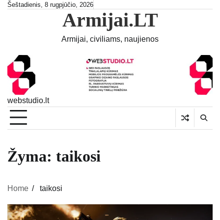
Skip
Šeštadienis, 8 rugpjūčio, 2026
Armijai.LT
to
content
Armijai, civiliams, naujienos
webstudio.lt
Žyma:
taikosi
Home
taikosi