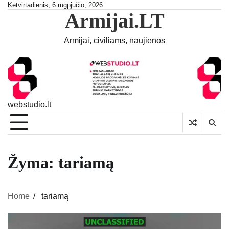
Skip
Ketvirtadienis, 6 rugpjūčio, 2026
Armijai.LT
to
content
Armijai, civiliams, naujienos
webstudio.lt
Žyma:
tariamą
Home
tariamą