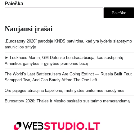
Paieška
Paieška
Naujausi įrašai
„Eurosatory 2026“ parodoje KNDS patvirtina, kad yra lyderis slapstymo
amunicijos srityje
► Lockheed Martin, GM Defense bendradarbiauja, kad sustiprintų
Amerikos gamybos ir gynybos pramonės bazę
The World’s Last Battlecruisers Are Going Extinct — Russia Built Four,
Scrapped Two, And Can Barely Afford The One Left
Oro pajėgos atnaujina kapeliono, motinystės uniformos nurodymus
Eurosatory 2026: Thales ir Mesko pasirašo susitarimo memorandumą