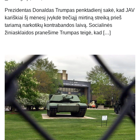
Prezidentas Donaldas Trumpas penktadienį sakė, kad JAV
kariškiai šį mėnesį įvykdė trečiąjį mirtiną streiką prieš
tariamą narkotikų kontrabandos laivą. Socialinės
žiniasklaidos pranešime Trumpas teigė, kad […]