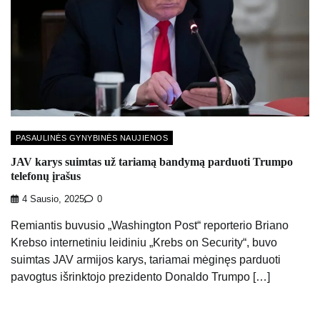
PASAULINĖS GYNYBINĖS NAUJIENOS
JAV karys suimtas už tariamą bandymą parduoti Trumpo
telefonų įrašus
4 Sausio, 2025
0
Remiantis buvusio „Washington Post“ reporterio Briano
Krebso internetiniu leidiniu „Krebs on Security“, buvo
suimtas JAV armijos karys, tariamai mėginęs parduoti
pavogtus išrinktojo prezidento Donaldo Trumpo […]