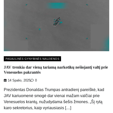
PASAULINĖS GYNYBINĖS NAUJIENOS
JAV trenkia dar vieną tariamą narkotikų nešiojantį valtį prie
Venesuelos pakrantės
14 Spalio, 2025
0
Prezidentas Donaldas Trumpas antradienį pareiškė, kad
JAV kariuomenė smogė dar vienai mažam valčiai prie
Venesuelos krantų, nužudydama šešis žmones. „Šį rytą
karo sekretorius, kaip vyriausiasis […]