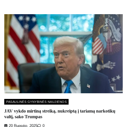
PASAULINĖS GYNYBINĖS NAUJIENOS
JAV vykdo mirtiną streiką, nukreiptą į tariamą narkotikų
valtį, sako Trumpas
20 Rugsėjo, 2025
0