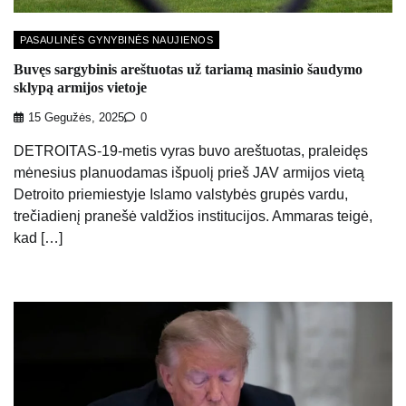
PASAULINĖS GYNYBINĖS NAUJIENOS
Buvęs sargybinis areštuotas už tariamą masinio šaudymo
sklypą armijos vietoje
15 Gegužės, 2025
0
DETROITAS-19-metis vyras buvo areštuotas, praleidęs
mėnesius planuodamas išpuolį prieš JAV armijos vietą
Detroito priemiestyje Islamo valstybės grupės vardu,
trečiadienį pranešė valdžios institucijos. Ammaras teigė,
kad […]