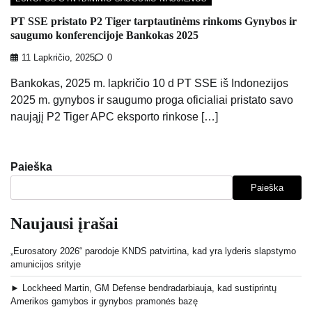
PT SSE pristato P2 Tiger tarptautinėms rinkoms Gynybos ir
saugumo konferencijoje Bankokas 2025
11 Lapkričio, 2025
0
Bankokas, 2025 m. lapkričio 10 d PT SSE iš Indonezijos
2025 m. gynybos ir saugumo proga oficialiai pristato savo
naująjį P2 Tiger APC eksporto rinkose […]
Paieška
Paieška
Naujausi įrašai
„Eurosatory 2026“ parodoje KNDS patvirtina, kad yra lyderis slapstymo
amunicijos srityje
► Lockheed Martin, GM Defense bendradarbiauja, kad sustiprintų
Amerikos gamybos ir gynybos pramonės bazę