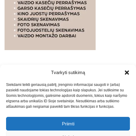
Tvarkyti sutikimą
WEBSTUDIO.LT
© SKAITMENINIO MARKETINGO
Siekdami teikti geriausią patirtį, įrenginio informacijai saugoti ir (arba)
PASLAUGOS. SEO tekstų rašymas, turinio kūrimas,
pasiekti naudojame tokias technologijas kaip slapukus. Jei sutiksime su
straipsnių rašymas ir talpinimas į mūsų valdomas
šiomis technologijomis, galėsime apdoroti duomenis, tokius kaip naršymo
svetaines.2026
Armijai.LT
Theme: Express News By
Adore
elgsena arba unikalūs ID šioje svetainėje. Nesutikimas arba sutikimo
atšaukimas gali neigiamai paveikti tam tikras funkcijas ir funkcijas.
Themes
.
Priimti
Draugai: -
Marketingo agentūra
-
Teisinės
konsultacijos
-
Skaidrių skenavimas
-
Klaipedos miesto