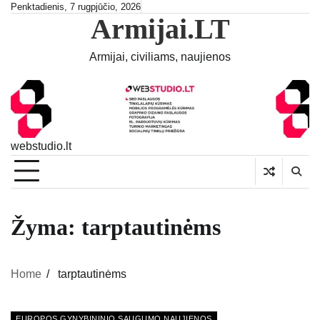
Skip
Penktadienis, 7 rugpjūčio, 2026
Armijai.LT
to
content
Armijai, civiliams, naujienos
webstudio.lt
Žyma:
tarptautinėms
Home
tarptautinėms
EUROPOS GYNYBININIO SAUGUMO NAUJIENOS