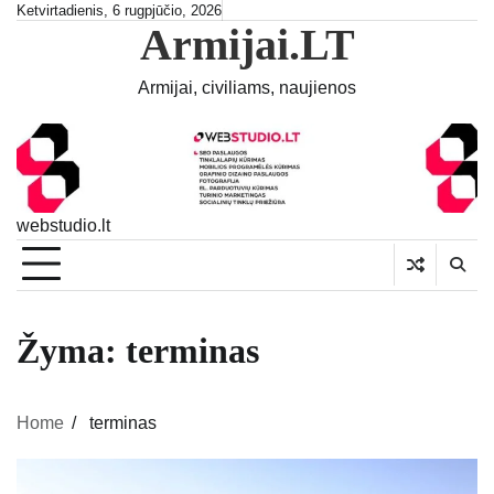
Skip
Ketvirtadienis, 6 rugpjūčio, 2026
Armijai.LT
to
content
Armijai, civiliams, naujienos
webstudio.lt
Žyma:
terminas
Home
terminas