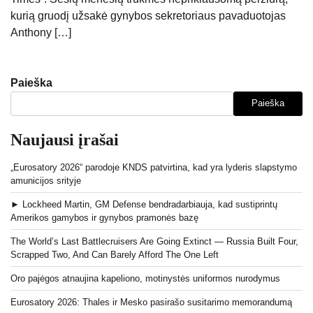
kurią gruodį užsakė gynybos sekretoriaus pavaduotojas
Anthony […]
Paieška
Paieška
Naujausi įrašai
„Eurosatory 2026“ parodoje KNDS patvirtina, kad yra lyderis slapstymo
amunicijos srityje
► Lockheed Martin, GM Defense bendradarbiauja, kad sustiprintų
Amerikos gamybos ir gynybos pramonės bazę
The World’s Last Battlecruisers Are Going Extinct — Russia Built Four,
Scrapped Two, And Can Barely Afford The One Left
Oro pajėgos atnaujina kapeliono, motinystės uniformos nurodymus
Eurosatory 2026: Thales ir Mesko pasirašo susitarimo memorandumą