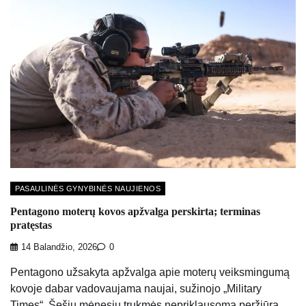
PASAULINĖS GYNYBINĖS NAUJIENOS
Pentagono moterų kovos apžvalga perskirta; terminas
pratęstas
14 Balandžio, 2026
0
Pentagono užsakyta apžvalga apie moterų veiksmingumą
kovoje dabar vadovaujama naujai, sužinojo „Military
Times“. Šešių mėnesių trukmės nepriklausomą peržiūrą,