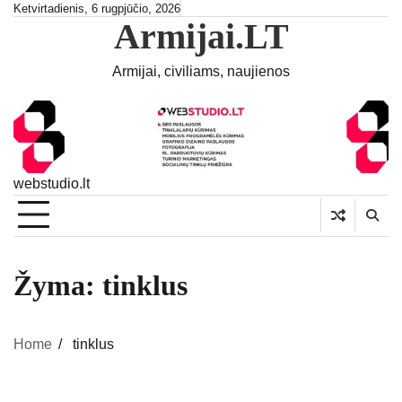
Skip
Ketvirtadienis, 6 rugpjūčio, 2026
Armijai.LT
to
content
Armijai, civiliams, naujienos
webstudio.lt
Žyma:
tinklus
Home
tinklus