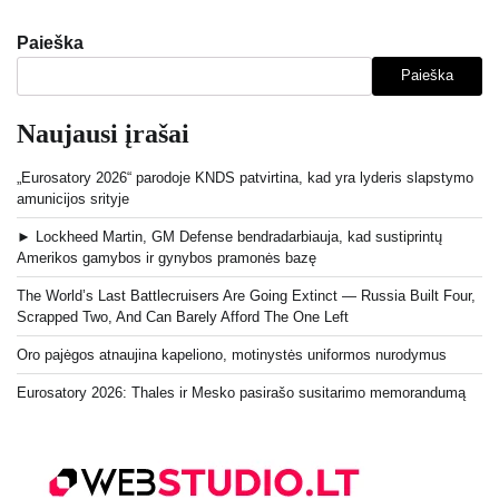
Paieška
Paieška
Naujausi įrašai
„Eurosatory 2026“ parodoje KNDS patvirtina, kad yra lyderis slapstymo
amunicijos srityje
► Lockheed Martin, GM Defense bendradarbiauja, kad sustiprintų
Amerikos gamybos ir gynybos pramonės bazę
The World’s Last Battlecruisers Are Going Extinct — Russia Built Four,
Scrapped Two, And Can Barely Afford The One Left
Oro pajėgos atnaujina kapeliono, motinystės uniformos nurodymus
Eurosatory 2026: Thales ir Mesko pasirašo susitarimo memorandumą