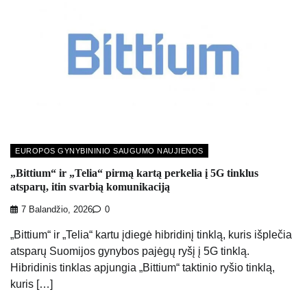
EUROPOS GYNYBININIO SAUGUMO NAUJIENOS
„Bittium“ ir „Telia“ pirmą kartą perkelia į 5G tinklus
atsparų, itin svarbią komunikaciją
7 Balandžio, 2026
0
„Bittium“ ir „Telia“ kartu įdiegė hibridinį tinklą, kuris išplečia
atsparų Suomijos gynybos pajėgų ryšį į 5G tinklą.
Hibridinis tinklas apjungia „Bittium“ taktinio ryšio tinklą,
kuris […]