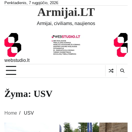
Skip
Penktadienis, 7 rugpjūčio, 2026
Armijai.LT
to
content
Armijai, civiliams, naujienos
webstudio.lt
Žyma:
USV
Home
USV