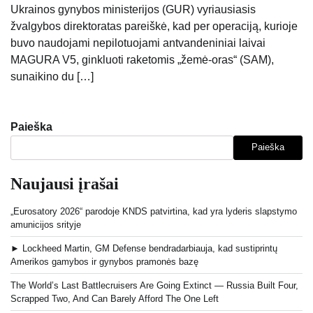
Ukrainos gynybos ministerijos (GUR) vyriausiasis
žvalgybos direktoratas pareiškė, kad per operaciją, kurioje
buvo naudojami nepilotuojami antvandeniniai laivai
MAGURA V5, ginkluoti raketomis „žemė-oras“ (SAM),
sunaikino du […]
Paieška
Paieška
Naujausi įrašai
„Eurosatory 2026“ parodoje KNDS patvirtina, kad yra lyderis slapstymo
amunicijos srityje
► Lockheed Martin, GM Defense bendradarbiauja, kad sustiprintų
Amerikos gamybos ir gynybos pramonės bazę
The World’s Last Battlecruisers Are Going Extinct — Russia Built Four,
Scrapped Two, And Can Barely Afford The One Left