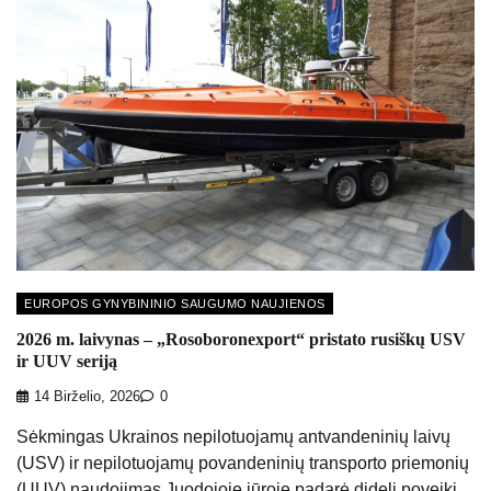
EUROPOS GYNYBININIO SAUGUMO NAUJIENOS
2026 m. laivynas – „Rosoboronexport“ pristato rusiškų USV
ir UUV seriją
14 Birželio, 2026
0
Sėkmingas Ukrainos nepilotuojamų antvandeninių laivų
(USV) ir nepilotuojamų povandeninių transporto priemonių
(UUV) naudojimas Juodojoje jūroje padarė didelį poveikį