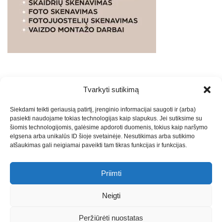
Tvarkyti sutikimą
WEBSTUDIO.LT
© SKAITMENINIO MARKETINGO
Siekdami teikti geriausią patirtį, įrenginio informacijai saugoti ir (arba)
PASLAUGOS. SEO tekstų rašymas, turinio kūrimas,
pasiekti naudojame tokias technologijas kaip slapukus. Jei sutiksime su
straipsnių rašymas ir talpinimas į mūsų valdomas
šiomis technologijomis, galėsime apdoroti duomenis, tokius kaip naršymo
svetaines.2026
Armijai.LT
Theme: Express News By
Adore
elgsena arba unikalūs ID šioje svetainėje. Nesutikimas arba sutikimo
atšaukimas gali neigiamai paveikti tam tikras funkcijas ir funkcijas.
Themes
.
Priimti
Draugai: -
Marketingo agentūra
-
Teisinės
konsultacijos
-
Skaidrių skenavimas
-
Klaipedos miesto
Neigti
naujienos
-
Miesto naujienos
-
Saulius Narbutas
-
Įvaizdžio
kūrimas
-
Veidoskaita
-
Teniso treniruotės
- Pranešimai spaudai
Peržiūrėti nuostatas