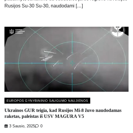
Rusijos Su-30 Su-30, naudodami […]
EUROPOS GYNYBININIO SAUGUMO NAUJIENOS
Ukrainos GUR teigia, kad Rusijos Mi-8 žuvo naudodamas
raketas, paleistas iš USV MAGURA V5
3 Sausio, 2025
0