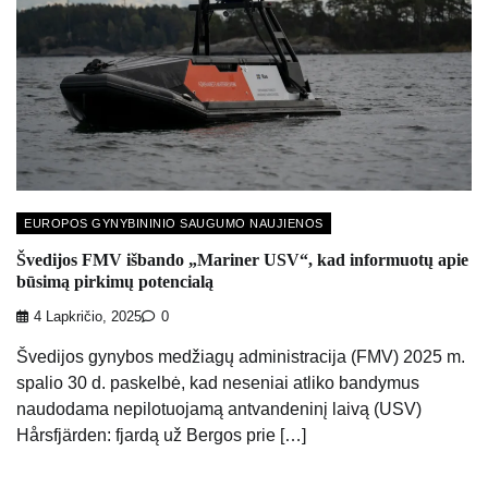
EUROPOS GYNYBININIO SAUGUMO NAUJIENOS
Švedijos FMV išbando „Mariner USV“, kad informuotų apie
būsimą pirkimų potencialą
4 Lapkričio, 2025
0
Švedijos gynybos medžiagų administracija (FMV) 2025 m.
spalio 30 d. paskelbė, kad neseniai atliko bandymus
naudodama nepilotuojamą antvandeninį laivą (USV)
Hårsfjärden: fjardą už Bergos prie […]