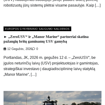
robotizuotų jūrų sistemų plėtrai visame pasaulyje. Kaip […]
EUROPOS GYNYBININIO SAUGUMO NAUJIENOS
► „ZeroUSV“ ir „Manor Marine“ partneriai skatina
pažangių britų gaminamų USV gamybą
12 Gegužės, 2026
0
Portlandas, JK, 2026 m. gegužės 12 d. – „ZeroUSV“, be
įgulos neturinčių laivų (USV) projektuotojas ir gamintojas,
strategiškai investavo į daugiadisciplininę laivų statyklą
„Manor Marine“, […]