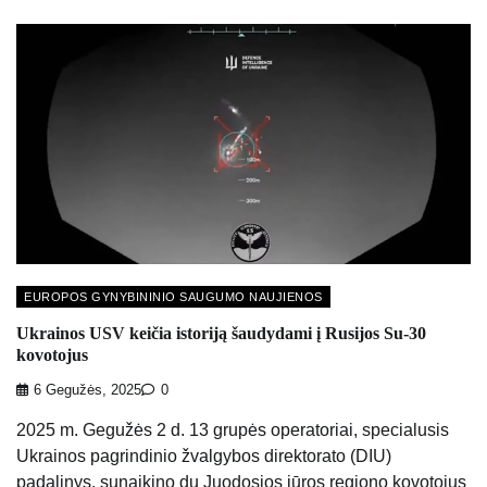
EUROPOS GYNYBININIO SAUGUMO NAUJIENOS
Ukrainos USV keičia istoriją šaudydami į Rusijos Su-30
kovotojus
6 Gegužės, 2025
0
2025 m. Gegužės 2 d. 13 grupės operatoriai, specialusis
Ukrainos pagrindinio žvalgybos direktorato (DIU)
padalinys, sunaikino du Juodosios jūros regiono kovotojus