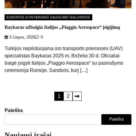
EUROPOS GYNYBININIO SAUGUMO NAUJIENOS
Baykaras užbaigia Italijos „Piaggio Aerospace“ įsigijimą
5 Liepos, 2025
0
Turkijos nepilotuojama oro transporto priemonės (UAV)
specialistas Baykaras 2025 m. Birželio 30 d. Oficialiai
baigė įsigyti Italijos „Piaggio Aerospace“ su pasirašymo
ceremonija Romoje. Sandoris, kurį […]
Įrašų
1
2
puslapiavimas
Paieška
Paieška
Naujausi įrašai