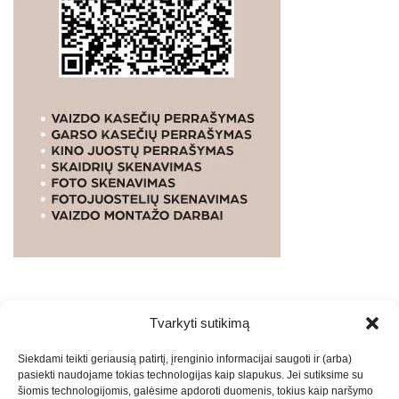
Tvarkyti sutikimą
WEBSTUDIO.LT
© SKAITMENINIO MARKETINGO
Siekdami teikti geriausią patirtį, įrenginio informacijai saugoti ir (arba)
PASLAUGOS. SEO tekstų rašymas, turinio kūrimas,
pasiekti naudojame tokias technologijas kaip slapukus. Jei sutiksime su
straipsnių rašymas ir talpinimas į mūsų valdomas
šiomis technologijomis, galėsime apdoroti duomenis, tokius kaip naršymo