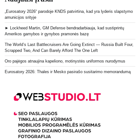
„Eurosatory 2026“ parodoje KNDS patvirtina, kad yra lyderis slapstymo
amunicijos srityje
► Lockheed Martin, GM Defense bendradarbiauja, kad sustiprintų
Amerikos gamybos ir gynybos pramonės bazę
The World’s Last Battlecruisers Are Going Extinct — Russia Built Four,
Scrapped Two, And Can Barely Afford The One Left
Oro pajėgos atnaujina kapeliono, motinystės uniformos nurodymus
Eurosatory 2026: Thales ir Mesko pasirašo susitarimo memorandumą