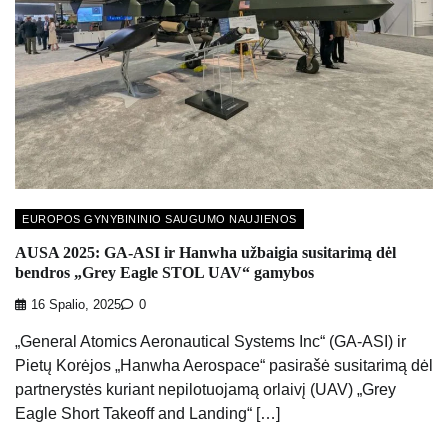
EUROPOS GYNYBININIO SAUGUMO NAUJIENOS
AUSA 2025: GA-ASI ir Hanwha užbaigia susitarimą dėl
bendros „Grey Eagle STOL UAV“ gamybos
16 Spalio, 2025
0
„General Atomics Aeronautical Systems Inc“ (GA-ASI) ir
Pietų Korėjos „Hanwha Aerospace“ pasirašė susitarimą dėl
partnerystės kuriant nepilotuojamą orlaivį (UAV) „Grey
Eagle Short Takeoff and Landing“ […]