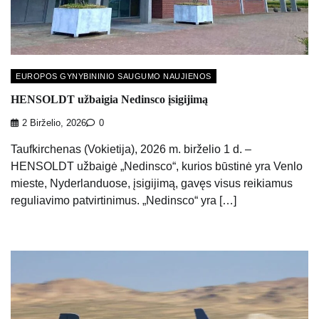
EUROPOS GYNYBININIO SAUGUMO NAUJIENOS
HENSOLDT užbaigia Nedinsco įsigijimą
2 Birželio, 2026
0
Taufkirchenas (Vokietija), 2026 m. birželio 1 d. –
HENSOLDT užbaigė „Nedinsco“, kurios būstinė yra Venlo
mieste, Nyderlanduose, įsigijimą, gavęs visus reikiamus
reguliavimo patvirtinimus. „Nedinsco“ yra […]