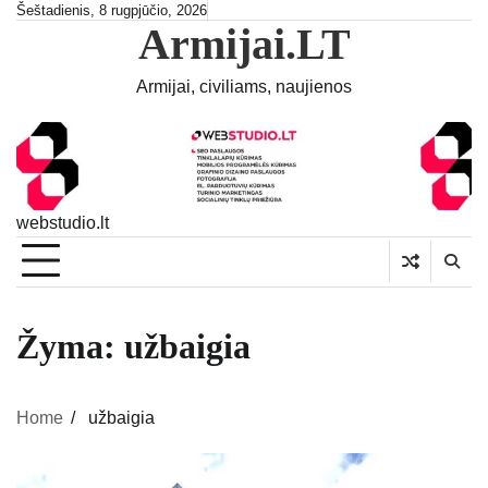
Skip
Šeštadienis, 8 rugpjūčio, 2026
Armijai.LT
to
content
Armijai, civiliams, naujienos
webstudio.lt
Žyma:
užbaigia
Home
užbaigia