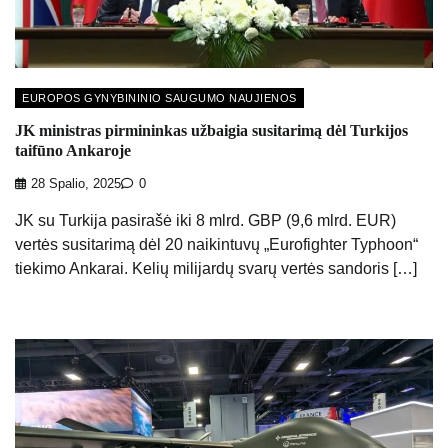
EUROPOS GYNYBININIO SAUGUMO NAUJIENOS
JK ministras pirmininkas užbaigia susitarimą dėl Turkijos
taifūno Ankaroje
28 Spalio, 2025
0
JK su Turkija pasirašė iki 8 mlrd. GBP (9,6 mlrd. EUR)
vertės susitarimą dėl 20 naikintuvų „Eurofighter Typhoon“
tiekimo Ankarai. Kelių milijardų svarų vertės sandoris […]