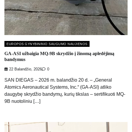
EUROPOS GYNYBININIO SAUGUMO NAUJIENOS
GA-ASI užbaigia MQ-9B skrydžio į žinomą apledėjimą
bandymus
22 Balandžio, 2026
0
SAN DIEGAS – 2026 m. balandžio 20 d. – „General
Atomics Aeronautical Systems, Inc.“ (GA-ASI) atliko
daugybę skrydžio bandymų, kurių tikslas – sertifikuoti MQ-
9B nuotoliniu […]