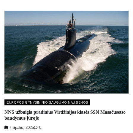
EUROPOS GYNYBININIO SAUGUMO NAUJIENOS
NNS užbaigia pradinius Virdžinijos klasės SSN Masačusetso
bandymus jūroje
7 Spalio, 2025
0