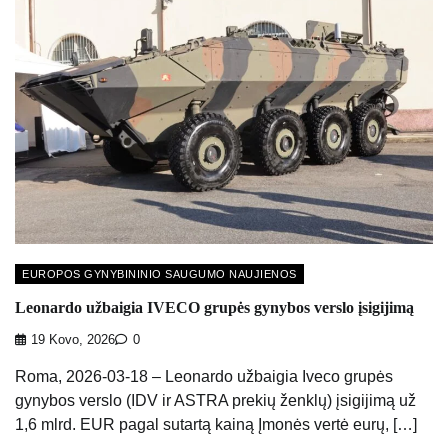
EUROPOS GYNYBININIO SAUGUMO NAUJIENOS
Leonardo užbaigia IVECO grupės gynybos verslo įsigijimą
19 Kovo, 2026
0
Roma, 2026-03-18 – Leonardo užbaigia Iveco grupės
gynybos verslo (IDV ir ASTRA prekių ženklų) įsigijimą už
1,6 mlrd. EUR pagal sutartą kainą Įmonės vertė eurų, […]