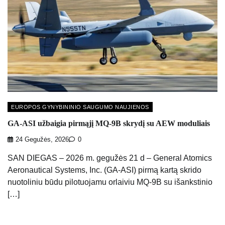
EUROPOS GYNYBININIO SAUGUMO NAUJIENOS
GA-ASI užbaigia pirmąjį MQ-9B skrydį su AEW moduliais
24 Gegužės, 2026
0
SAN DIEGAS – 2026 m. gegužės 21 d – General Atomics
Aeronautical Systems, Inc. (GA-ASI) pirmą kartą skrido
nuotoliniu būdu pilotuojamu orlaiviu MQ-9B su išankstinio
[…]