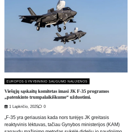
EUROPOS GYNYBININIO SAUGUMO NAUJIENOS
Viešųjų sąskaitų komitetas imasi JK F-35 programos
„patenkinto trumpalaikiškumo“ užduotimi.
1 Lapkričio, 2025
0
„F-35 yra geriausias kada nors turėjęs JK greitasis
reaktyvinis lėktuvas, tačiau Gynybos ministerijos (KAM)
sąnaudų mažinimo metodas sukėlė didelių jo naudojimo