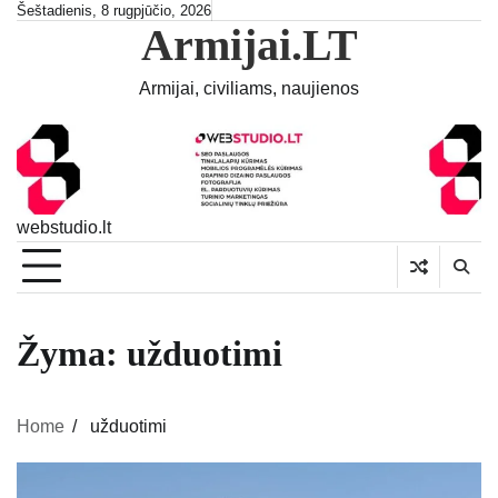
Skip
Šeštadienis, 8 rugpjūčio, 2026
Armijai.LT
to
content
Armijai, civiliams, naujienos
webstudio.lt
Žyma:
užduotimi
Home
užduotimi