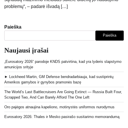
problemų“, – padarė išvadą […]
Paieška
Paieška
Naujausi įrašai
„Eurosatory 2026“ parodoje KNDS patvirtina, kad yra lyderis slapstymo
amunicijos srityje
► Lockheed Martin, GM Defense bendradarbiauja, kad sustiprintų
Amerikos gamybos ir gynybos pramonės bazę
The World’s Last Battlecruisers Are Going Extinct — Russia Built Four,
Scrapped Two, And Can Barely Afford The One Left
Oro pajėgos atnaujina kapeliono, motinystės uniformos nurodymus
Eurosatory 2026: Thales ir Mesko pasirašo susitarimo memorandumą