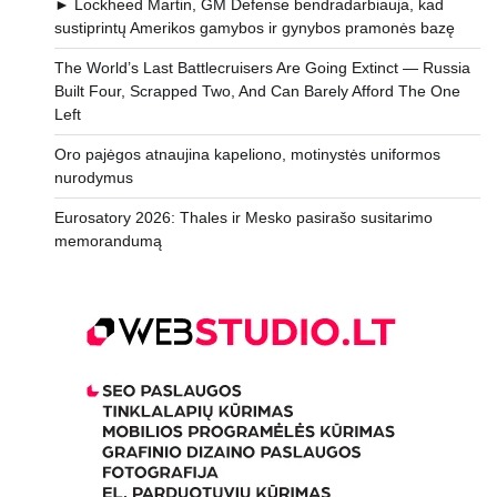
► Lockheed Martin, GM Defense bendradarbiauja, kad
sustiprintų Amerikos gamybos ir gynybos pramonės bazę
The World’s Last Battlecruisers Are Going Extinct — Russia
Built Four, Scrapped Two, And Can Barely Afford The One
Left
Oro pajėgos atnaujina kapeliono, motinystės uniformos
nurodymus
Eurosatory 2026: Thales ir Mesko pasirašo susitarimo
memorandumą