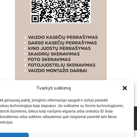
Tvarkyti sutikimą
ti geriausią patirtį, įrenginio informacijai saugoti ir (arba) pasiekti
kias technologijas kaip slapukus. Jei sutiksime su šiomis technologijomis,
oroti duomenis, tokius kaip naršymo elgsena arba unikalūs ID šioje
talpinimas į mūsų valdomas svetaines.2026
Armijai.LT
Nesutikimas arba sutikimo atšaukimas gali neigiamai paveikti tam tikras
funkcijas.