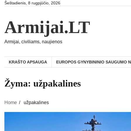
Skip
Šeštadienis, 8 rugpjūčio, 2026
to
content
Armijai.LT
Armijai, civiliams, naujienos
KRAŠTO APSAUGA
EUROPOS GYNYBININIO SAUGUMO 
Žyma:
užpakalines
Home
užpakalines