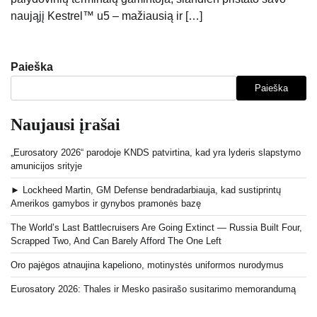
naująjį Kestrel™ u5 – mažiausią ir […]
Paieška
Paieška
Naujausi įrašai
„Eurosatory 2026“ parodoje KNDS patvirtina, kad yra lyderis slapstymo
amunicijos srityje
► Lockheed Martin, GM Defense bendradarbiauja, kad sustiprintų
Amerikos gamybos ir gynybos pramonės bazę
The World’s Last Battlecruisers Are Going Extinct — Russia Built Four,
Scrapped Two, And Can Barely Afford The One Left
Oro pajėgos atnaujina kapeliono, motinystės uniformos nurodymus
Eurosatory 2026: Thales ir Mesko pasirašo susitarimo memorandumą