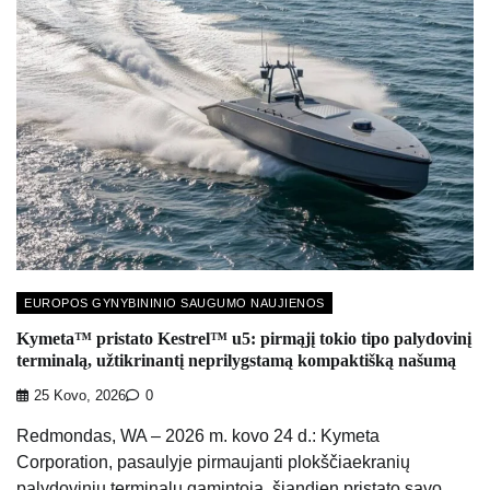
EUROPOS GYNYBININIO SAUGUMO NAUJIENOS
Kymeta™ pristato Kestrel™ u5: pirmąjį tokio tipo palydovinį
terminalą, užtikrinantį neprilygstamą kompaktišką našumą
25 Kovo, 2026
0
Redmondas, WA – 2026 m. kovo 24 d.: Kymeta
Corporation, pasaulyje pirmaujanti plokščiaekranių
palydovinių terminalų gamintoja, šiandien pristato savo