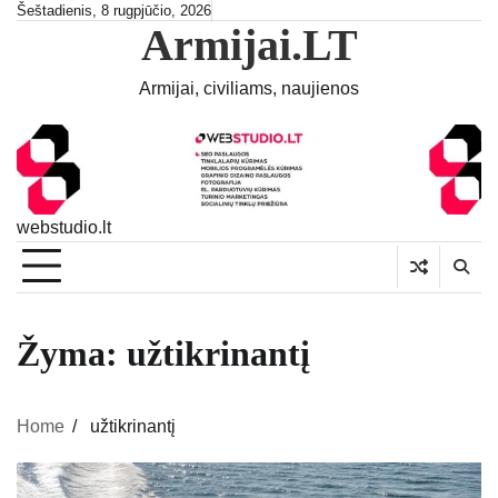
Skip
Šeštadienis, 8 rugpjūčio, 2026
Armijai.LT
to
content
Armijai, civiliams, naujienos
webstudio.lt
Žyma:
užtikrinantį
Home
užtikrinantį