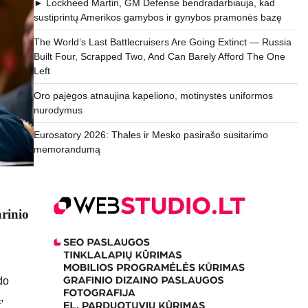
► Lockheed Martin, GM Defense bendradarbiauja, kad
sustiprintų Amerikos gamybos ir gynybos pramonės bazę
The World’s Last Battlecruisers Are Going Extinct — Russia
Built Four, Scrapped Two, And Can Barely Afford The One
Left
Oro pajėgos atnaujina kapeliono, motinystės uniformos
nurodymus
Eurosatory 2026: Thales ir Mesko pasirašo susitarimo
memorandumą
rinio
do
,