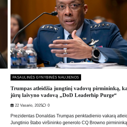
PASAULINĖS GYNYBINĖS NAUJIENOS
Trumpas atleidžia jungtinį vadovų pirmininką, ka
jūrų laivyno vadovą „DoD Leaderhip Purge“
22 Vasario, 2025
0
Prezidentas Donaldas Trumpas penktadienio vakarą atlei
Jungtinio štabo viršininko generolo CQ Browno pirmininką