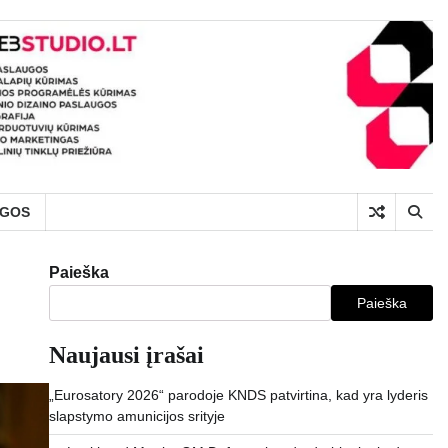
UGOS
Paieška
Paieška
Naujausi įrašai
„Eurosatory 2026“ parodoje KNDS patvirtina, kad yra lyderis
slapstymo amunicijos srityje