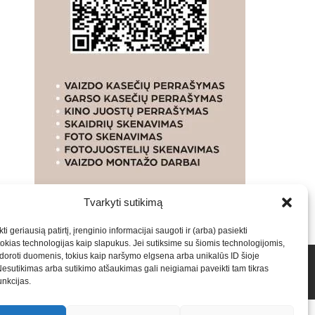
Tvarkyti sutikimą
ti geriausią patirtį, įrenginio informacijai saugoti ir (arba) pasiekti
kias technologijas kaip slapukus. Jei sutiksime su šiomis technologijomis,
oroti duomenis, tokius kaip naršymo elgsena arba unikalūs ID šioje
talpinimas į mūsų valdomas svetaines.2026
Armijai.LT
Nesutikimas arba sutikimo atšaukimas gali neigiamai paveikti tam tikras
funkcijas.