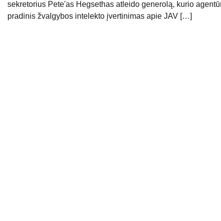
sekretorius Pete'as Hegsethas atleido generolą, kurio agentū
pradinis žvalgybos intelekto įvertinimas apie JAV […]