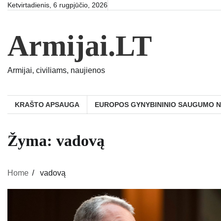
Skip
Ketvirtadienis, 6 rugpjūčio, 2026
to
content
Armijai.LT
Armijai, civiliams, naujienos
KRAŠTO APSAUGA
EUROPOS GYNYBININIO SAUGUMO 
Žyma:
vadovą
Home
vadovą