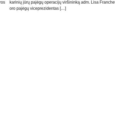
ros
karinių jūrų pajėgų operacijų viršininką adm. Lisa Franchett
oro pajėgų viceprezidentas […]