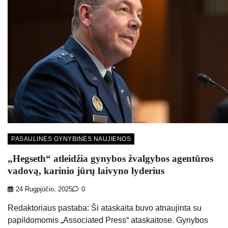
PASAULINĖS GYNYBINĖS NAUJIENOS
„Hegseth“ atleidžia gynybos žvalgybos agentūros
vadovą, karinio jūrų laivyno lyderius
24 Rugpjūčio, 2025
0
Redaktoriaus pastaba: Ši ataskaita buvo atnaujinta su
papildomomis „Associated Press“ ataskaitose. Gynybos