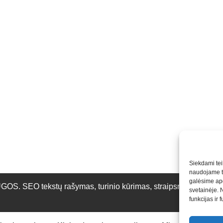
Siekdami teik
naudojame to
galėsime apd
O tekstų rašymas, turinio kūrimas, straipsnių rašymas ir 
svetainėje. 
funkcijas ir 