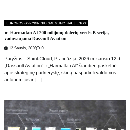
EUROPOS GYNYBININIO SAUGUMO NAUJIENOS
► Harmattan AI 200 milijonų dolerių vertės B serija,
vadovaujama Dassault Aviation
12 Sausio, 2026
0
Paryžius – Saint-Cloud, Prancūzija, 2026 m. sausio 12 d. –
„Dassault Aviation“ ir „Harmattan AI“ šiandien paskelbė
apie strateginę partnerystę, skirtą paspartinti valdomos
autonomijos ir […]