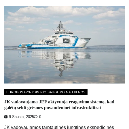
EUROPOS GYNYBININIO SAUGUMO NAUJIENOS
JK vadovaujama JEF aktyvuoja reagavimo sistemą, kad
galėtų sekti grėsmes povandeninei infrastruktūrai
9 Sausio, 2025
0
JK vadovaujamos tarptautinės jungtinės ekspedicinės