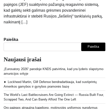
pajėgos (JEF) suaktyvino pažangią reagavimo sistemą,
kad galėtų sekti galimas grėsmes povandeninei
infrastruktūrai ir stebėti Rusijos „šešėlinį“ tanklaivių parką,
naikinantį […]
Paieška
Paieška
Naujausi įrašai
„Eurosatory 2026“ parodoje KNDS patvirtina, kad yra lyderis slapstymo
amunicijos srityje
► Lockheed Martin, GM Defense bendradarbiauja, kad sustiprintų
Amerikos gamybos ir gynybos pramonės bazę
The World’s Last Battlecruisers Are Going Extinct — Russia Built Four,
Scrapped Two, And Can Barely Afford The One Left
Oro pajėgos atnaujina kapeliono, motinystės uniformos nurodymus