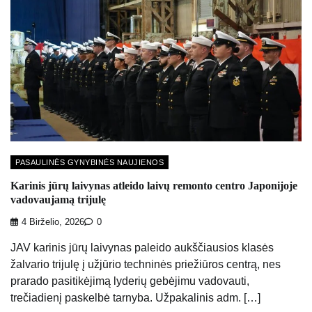
PASAULINĖS GYNYBINĖS NAUJIENOS
Karinis jūrų laivynas atleido laivų remonto centro Japonijoje
vadovaujamą trijulę
4 Birželio, 2026
0
JAV karinis jūrų laivynas paleido aukščiausios klasės
žalvario trijulę į užjūrio techninės priežiūros centrą, nes
prarado pasitikėjimą lyderių gebėjimu vadovauti,
trečiadienį paskelbė tarnyba. Užpakalinis adm. […]