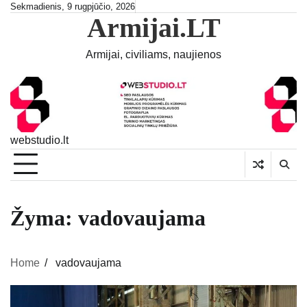
Skip
Sekmadienis, 9 rugpjūčio, 2026
Armijai.LT
to
content
Armijai, civiliams, naujienos
webstudio.lt
Žyma:
vadovaujama
Home
vadovaujama