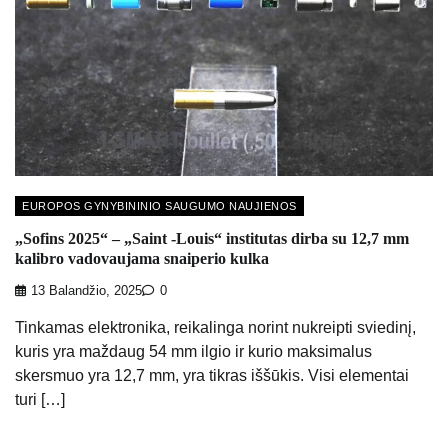
EUROPOS GYNYBININIO SAUGUMO NAUJIENOS
„Sofins 2025“ – „Saint -Louis“ institutas dirba su 12,7 mm
kalibro vadovaujama snaiperio kulka
13 Balandžio, 2025
0
Tinkamas elektronika, reikalinga norint nukreipti sviedinį,
kuris yra maždaug 54 mm ilgio ir kurio maksimalus
skersmuo yra 12,7 mm, yra tikras iššūkis. Visi elementai
turi […]