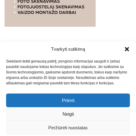
Tvarkyti sutikimą
WEBSTUDIO.LT
© SKAITMENINIO MARKETINGO
Siekdami teikti geriausią patirtį, įrenginio informacijai saugoti ir (arba)
PASLAUGOS. SEO tekstų rašymas, turinio kūrimas,
pasiekti naudojame tokias technologijas kaip slapukus. Jei sutiksime su
straipsnių rašymas ir talpinimas į mūsų valdomas
šiomis technologijomis, galėsime apdoroti duomenis, tokius kaip naršymo
svetaines.2026
Armijai.LT
Theme: Express News By
Adore
elgsena arba unikalūs ID šioje svetainėje. Nesutikimas arba sutikimo
atšaukimas gali neigiamai paveikti tam tikras funkcijas ir funkcijas.
Themes
.
Priimti
Draugai: -
Marketingo agentūra
-
Teisinės
konsultacijos
-
Skaidrių skenavimas
-
Klaipedos miesto
Neigti
naujienos
-
Miesto naujienos
-
Saulius Narbutas
-
Įvaizdžio
kūrimas
-
Veidoskaita
-
Teniso treniruotės
- Pranešimai spaudai
Peržiūrėti nuostatas
-
Kauno naujienos
-
Regionų naujienos
-
Palangos naujienos