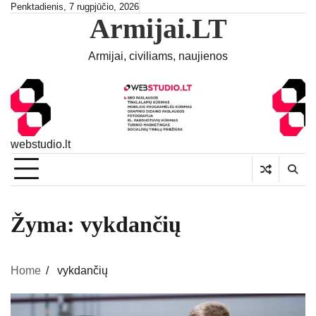
Skip
Penktadienis, 7 rugpjūčio, 2026
Armijai.LT
to
content
Armijai, civiliams, naujienos
webstudio.lt
Žyma:
vykdančių
Home
vykdančių