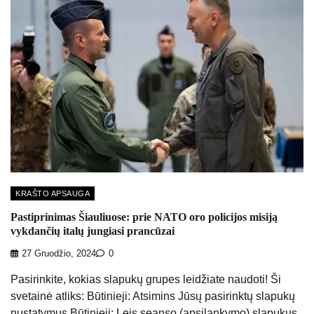
KRAŠTO APSAUGA
Pastiprinimas Šiauliuose: prie NATO oro policijos misiją
vykdančių italų jungiasi prancūzai
27 Gruodžio, 2024
0
Pasirinkite, kokias slapukų grupes leidžiate naudoti! Ši
svetainė atliks: Būtinieji: Atsimins Jūsų pasirinktų slapukų
nustatymus Būtinieji: Leis seanso (apsilankymo) slapukus