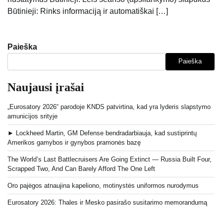
Būtinieji: Rinks informaciją ir automatiškai […]
Paieška
Paieška
Naujausi įrašai
„Eurosatory 2026“ parodoje KNDS patvirtina, kad yra lyderis slapstymo
amunicijos srityje
► Lockheed Martin, GM Defense bendradarbiauja, kad sustiprintų
Amerikos gamybos ir gynybos pramonės bazę
The World’s Last Battlecruisers Are Going Extinct — Russia Built Four,
Scrapped Two, And Can Barely Afford The One Left
Oro pajėgos atnaujina kapeliono, motinystės uniformos nurodymus
Eurosatory 2026: Thales ir Mesko pasirašo susitarimo memorandumą