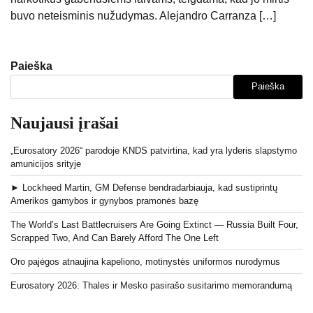
buvo neteisminis nužudymas. Alejandro Carranza […]
Paieška
Paieška
Naujausi įrašai
„Eurosatory 2026“ parodoje KNDS patvirtina, kad yra lyderis slapstymo
amunicijos srityje
► Lockheed Martin, GM Defense bendradarbiauja, kad sustiprintų
Amerikos gamybos ir gynybos pramonės bazę
The World’s Last Battlecruisers Are Going Extinct — Russia Built Four,
Scrapped Two, And Can Barely Afford The One Left
Oro pajėgos atnaujina kapeliono, motinystės uniformos nurodymus
Eurosatory 2026: Thales ir Mesko pasirašo susitarimo memorandumą