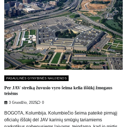
PASAULINĖS GYNYBINĖS NAUJIENOS
Per JAV streiką žuvusio vyro šeima kelia iššūkį žmogaus
teisėms
3 Gruodžio, 2025
0
BOGOTA, Kolumbija. Kolumbiečio šeima pateikė pirmąjį
oficialų iššūkį dėl JAV karinių smūgių tariamiems
narkotikus gabenusiems laivams, teigdama, kad jo mirtis