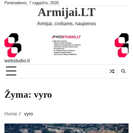
Skip
Penktadienis, 7 rugpjūčio, 2026
Armijai.LT
to
content
Armijai, civiliams, naujienos
webstudio.lt
Žyma:
vyro
Home
vyro