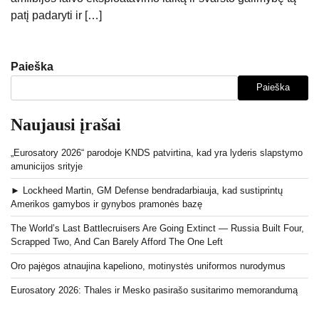
patį padaryti ir […]
Paieška
Paieška
Naujausi įrašai
„Eurosatory 2026“ parodoje KNDS patvirtina, kad yra lyderis slapstymo
amunicijos srityje
► Lockheed Martin, GM Defense bendradarbiauja, kad sustiprintų
Amerikos gamybos ir gynybos pramonės bazę
The World’s Last Battlecruisers Are Going Extinct — Russia Built Four,
Scrapped Two, And Can Barely Afford The One Left
Oro pajėgos atnaujina kapeliono, motinystės uniformos nurodymus
Eurosatory 2026: Thales ir Mesko pasirašo susitarimo memorandumą