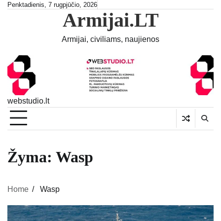
Skip
Penktadienis, 7 rugpjūčio, 2026
Armijai.LT
to
content
Armijai, civiliams, naujienos
webstudio.lt
Žyma:
Wasp
Home
Wasp