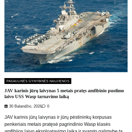
PASAULINĖS GYNYBINĖS NAUJIENOS
JAV karinis jūrų laivynas 5 metais pratęs amfibinio puolimo
laivo USS Wasp tarnavimo laiką
30 Balandžio, 2026
0
JAV karinis jūrų laivynas ir jūrų pėstininkų korpusas
penkeriais metais pratęsė pagrindinio Wasp klasės
amfibijos laivo eksploatavimo laiką ir svarsto galimybę tą