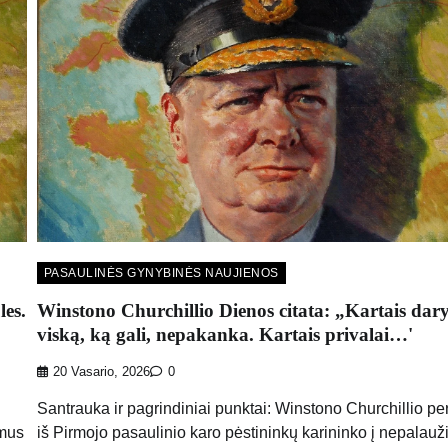
PASAULINĖS GYNYBINĖS NAUJIENOS
les.
Winstono Churchillio Dienos citata: „Kartais dary
viską, ką gali, nepakanka. Kartais privalai…'
20 Vasario, 2026
0
Santrauka ir pagrindiniai punktai: Winstono Churchillio pe
 mus
iš Pirmojo pasaulinio karo pėstininkų karininko į nepalau