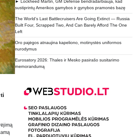
► Lockheed Martin, GM Defense bendradarbiauja, kad
sustiprintų Amerikos gamybos ir gynybos pramonės bazę
The World’s Last Battlecruisers Are Going Extinct — Russia
Built Four, Scrapped Two, And Can Barely Afford The One
Left
Oro pajėgos atnaujina kapeliono, motinystės uniformos
nurodymus
Eurosatory 2026: Thales ir Mesko pasirašo susitarimo
memorandumą
ti
rėjimą
žiamą