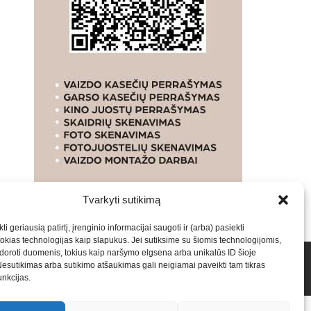
Tvarkyti sutikimą
ti geriausią patirtį, įrenginio informacijai saugoti ir (arba) pasiekti
kias technologijas kaip slapukus. Jei sutiksime su šiomis technologijomis,
oroti duomenis, tokius kaip naršymo elgsena arba unikalūs ID šioje
talpinimas į mūsų valdomas svetaines.2026
Armijai.LT
Nesutikimas arba sutikimo atšaukimas gali neigiamai paveikti tam tikras
funkcijas.