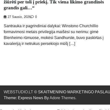
žiūrėti per toli į priekį. Tik viena likimo grandinės
grandis gali…“
27 Sausio, 2026
0
Santrauka ir pagrindiniai dalykai: Winstono Churchillio
formavimosi metais privilegija maišėsi su nerimu: gimė
Blenheimo rūmuose, mokėsi Sandhurste, buvo paskirtas į
kavaleriją ir netrukus persekiojo mūšį […]
WEBSTUDIO.LT
© SKAITMENINIO MARKETINGO PASLAUGOS. SE
Theme: Express News By
Adore Themes
.