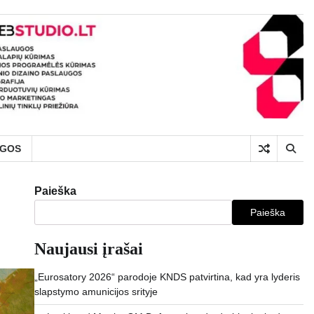
UGOS
Paieška
Paieška
Naujausi įrašai
„Eurosatory 2026“ parodoje KNDS patvirtina, kad yra lyderis
slapstymo amunicijos srityje