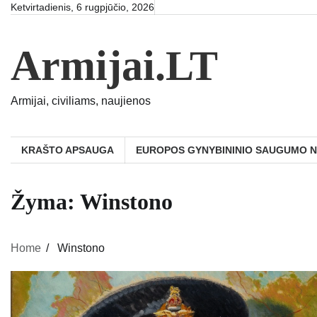
Skip
Ketvirtadienis, 6 rugpjūčio, 2026
to
content
Armijai.LT
Armijai, civiliams, naujienos
KRAŠTO APSAUGA
EUROPOS GYNYBININIO SAUGUMO 
Žyma:
Winstono
Home
Winstono