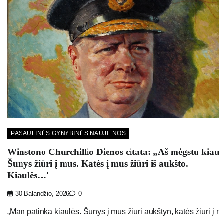
PASAULINĖS GYNYBINĖS NAUJIENOS
Winstono Churchillio Dienos citata: „Aš mėgstu kiau
Šunys žiūri į mus. Katės į mus žiūri iš aukšto.
Kiaulės…'
30 Balandžio, 2026
0
„Man patinka kiaulės. Šunys į mus žiūri aukštyn, katės žiūri į