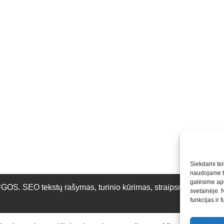
Siekdami teik
naudojame to
galėsime apd
O tekstų rašymas, turinio kūrimas, straipsnių rašymas ir 
svetainėje. 
funkcijas ir 