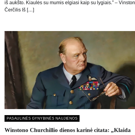
iš aukšto. Kiaulės su mumis elgiasi kaip su lygiais.” – Vinsto
Čerčilis Iš […]
PASAULINĖS GYNYBINĖS NAUJIENOS
Winstono Churchillio dienos karinė citata: „Klaida