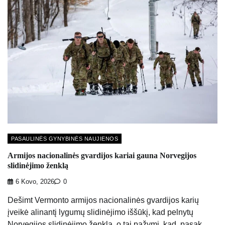
PASAULINĖS GYNYBINĖS NAUJIENOS
Armijos nacionalinės gvardijos kariai gauna Norvegijos
slidinėjimo ženklą
6 Kovo, 2026
0
Dešimt Vermonto armijos nacionalinės gvardijos karių
įveikė alinantį lygumų slidinėjimo iššūkį, kad pelnytų
Norvegijos slidinėjimo ženklą, o tai pažymi, kad, pasak