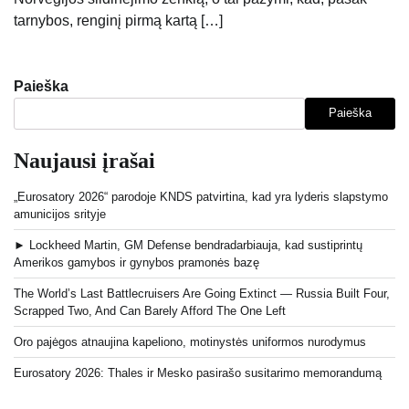
tarnybos, renginį pirmą kartą […]
Paieška
Paieška
Naujausi įrašai
„Eurosatory 2026“ parodoje KNDS patvirtina, kad yra lyderis slapstymo
amunicijos srityje
► Lockheed Martin, GM Defense bendradarbiauja, kad sustiprintų
Amerikos gamybos ir gynybos pramonės bazę
The World’s Last Battlecruisers Are Going Extinct — Russia Built Four,
Scrapped Two, And Can Barely Afford The One Left
Oro pajėgos atnaujina kapeliono, motinystės uniformos nurodymus
Eurosatory 2026: Thales ir Mesko pasirašo susitarimo memorandumą