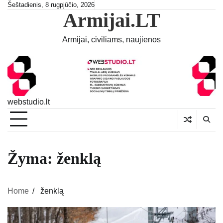
Skip
Šeštadienis, 8 rugpjūčio, 2026
Armijai.LT
to
content
Armijai, civiliams, naujienos
webstudio.lt
Žyma:
ženklą
Home
ženklą