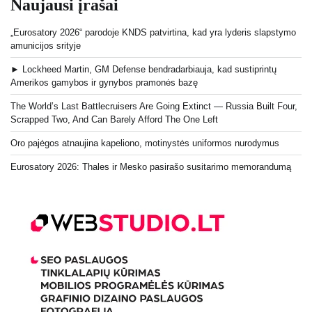
Naujausi įrašai
„Eurosatory 2026“ parodoje KNDS patvirtina, kad yra lyderis slapstymo
amunicijos srityje
► Lockheed Martin, GM Defense bendradarbiauja, kad sustiprintų
Amerikos gamybos ir gynybos pramonės bazę
The World’s Last Battlecruisers Are Going Extinct — Russia Built Four,
Scrapped Two, And Can Barely Afford The One Left
Oro pajėgos atnaujina kapeliono, motinystės uniformos nurodymus
Eurosatory 2026: Thales ir Mesko pasirašo susitarimo memorandumą