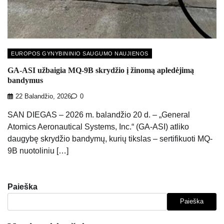
EUROPOS GYNYBININIO SAUGUMO NAUJIENOS
GA-ASI užbaigia MQ-9B skrydžio į žinomą apledėjimą
bandymus
22 Balandžio, 2026
0
SAN DIEGAS – 2026 m. balandžio 20 d. – „General
Atomics Aeronautical Systems, Inc.“ (GA-ASI) atliko
daugybę skrydžio bandymų, kurių tikslas – sertifikuoti MQ-
9B nuotoliniu […]
Paieška
Paieška