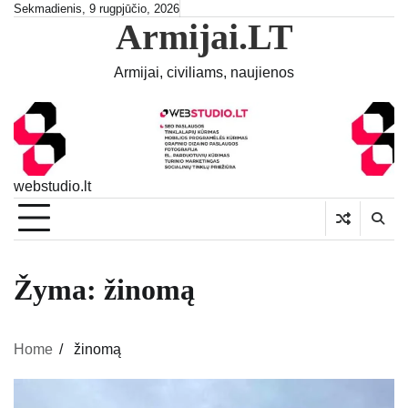
Skip
Sekmadienis, 9 rugpjūčio, 2026
Armijai.LT
to
content
Armijai, civiliams, naujienos
webstudio.lt
Žyma:
žinomą
Home
žinomą