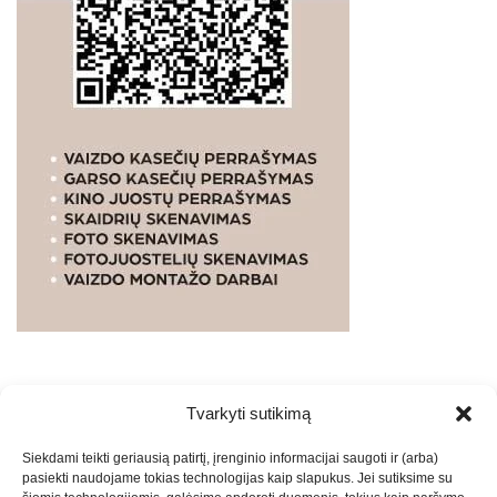
Tvarkyti sutikimą
WEBSTUDIO.LT
© SKAITMENINIO MARKETINGO
Siekdami teikti geriausią patirtį, įrenginio informacijai saugoti ir (arba)
PASLAUGOS. SEO tekstų rašymas, turinio kūrimas,
pasiekti naudojame tokias technologijas kaip slapukus. Jei sutiksime su
straipsnių rašymas ir talpinimas į mūsų valdomas