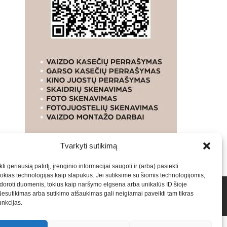
Tvarkyti sutikimą
ti geriausią patirtį, įrenginio informacijai saugoti ir (arba) pasiekti
kias technologijas kaip slapukus. Jei sutiksime su šiomis technologijomis,
oroti duomenis, tokius kaip naršymo elgsena arba unikalūs ID šioje
talpinimas į mūsų valdomas svetaines.2026
Armijai.LT
Nesutikimas arba sutikimo atšaukimas gali neigiamai paveikti tam tikras
funkcijas.