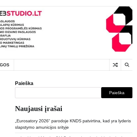
UGOS
Paieška
Paieška
Naujausi įrašai
„Eurosatory 2026“ parodoje KNDS patvirtina, kad yra lyderis
slapstymo amunicijos srityje