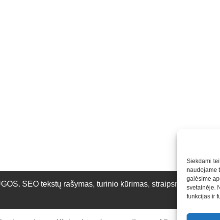
Siekdami teik
naudojame to
galėsime apd
O tekstų rašymas, turinio kūrimas, straipsnių rašymas ir 
svetainėje. 
funkcijas ir 