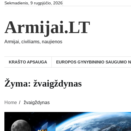
Skip
Sekmadienis, 9 rugpjūčio, 2026
to
content
Armijai.LT
Armijai, civiliams, naujienos
KRAŠTO APSAUGA
EUROPOS GYNYBININIO SAUGUMO 
Žyma:
žvaigždynas
Home
žvaigždynas