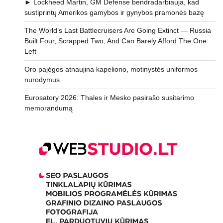
► Lockheed Martin, GM Defense bendradarbiauja, kad
sustiprintų Amerikos gamybos ir gynybos pramonės bazę
The World’s Last Battlecruisers Are Going Extinct — Russia
Built Four, Scrapped Two, And Can Barely Afford The One
Left
Oro pajėgos atnaujina kapeliono, motinystės uniformos
nurodymus
Eurosatory 2026: Thales ir Mesko pasirašo susitarimo
memorandumą