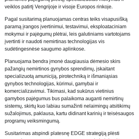
veiklos patirtį Vengrijoje ir visoje Europos rinkoje.
Pagal susitarimą planuojamas centras teiks visapusišką
paramą įrangos įvertinimui, testavimui, eksploataciniam
mokymui ir pajėgumų plėtrai, leis galutiniams vartotojams
įvertinti ir naudoti nemirtinas technologijas vis
sudėtingesnėse saugumo aplinkose.
Planuojama bendra įmonė daugiausia dėmesio skirs
pažangių nemirtinos gynybos sprendimų, įskaitant
specializuotą amuniciją, pirotechniką ir išmaniąsias
gynybos technologijas, kūrimui, gamybai ir
komercializavimui. Tikimasi, kad sukūrus vietinius
gamybos pajėgumus bus palaikoma auganti nemirtinų
sistemų, skirtų kuo labiau sumažinti nelaimingų atsitikimų
sužalojimus, paklausa, kartu didinant karinių ir teisėsaugos
programų veiksmingumą.
Susitarimas atspindi platesnę EDGE strategiją plėsti