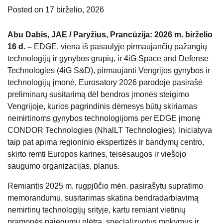
Posted on
17 birželio, 2026
Abu Dabis, JAE / Paryžius, Prancūzija: 2026 m. birželio
16 d. –
EDGE, viena iš pasaulyje pirmaujančių pažangių
technologijų ir gynybos grupių, ir 4iG Space and Defense
Technologies (4iG S&D), pirmaujanti Vengrijos gynybos ir
technologijų įmonė, Eurosatory 2026 parodoje pasirašė
preliminarų susitarimą dėl bendros įmonės steigimo
Vengrijoje, kurios pagrindinis dėmesys būtų skiriamas
nemirtinoms gynybos technologijoms per EDGE įmonę
CONDOR Technologies (NhalLT Technologies). Iniciatyva
taip pat apima regioninio ekspertizės ir bandymų centro,
skirto remti Europos karines, teisėsaugos ir viešojo
saugumo organizacijas, planus.
Remiantis 2025 m. rugpjūčio mėn. pasirašytu supratimo
memorandumu, susitarimas skatina bendradarbiavimą
nemirtinų technologijų srityje, kartu remiant vietinių
pramonės pajėgumų plėtrą, specializuotus mokymus ir