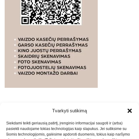
Tvarkyti sutikimą
WEBSTUDIO.LT
© SKAITMENINIO MARKETINGO
Siekdami teikti geriausią patirtį, įrenginio informacijai saugoti ir (arba)
PASLAUGOS. SEO tekstų rašymas, turinio kūrimas,
pasiekti naudojame tokias technologijas kaip slapukus. Jei sutiksime su
straipsnių rašymas ir talpinimas į mūsų valdomas
šiomis technologijomis, galėsime apdoroti duomenis, tokius kaip naršymo