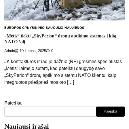
EUROPOS GYNYBININIO SAUGUMO NAUJIENOS
„Metis“ tiekti „SkyPerion“ dronų aptikimo sistemas į kitą
NATO šalį
Admin
10 Liepos, 2025
0
JK kontraktūros ir radijo dažnio (RF) grėsmės specialistas
„Metis“ laimėjo sutartį, kad pateiktų daugybę savo
„SkyPerion“ dronų aptikimo sistemų NATO klientui kaip
integruotos priešpriešintos oro […]
Paieška
Paieška
Naujausi įrašai