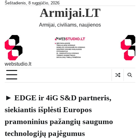
Skip
Šeštadienis, 8 rugpjūčio, 2026
Armijai.LT
to
content
Armijai, civiliams, naujienos
webstudio.lt
► EDGE ir 4iG S&D partneris,
siekiantis išplėsti Europos
pramoninius pažangių saugumo
technologijų pajėgumus