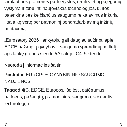
tarptautines pramonės partnerystes, remti vietinį pajėgumų
vystymą ir tobulinti naujoviškas technologijas, kurios
patenkina besikeičiančius saugumo reikalavimus ir kuria
ilgalaikę vertę per pramoninį bendradarbiavimą ir žinių
perdavimą.
„Eurosatory 2026“ lankytojai gali daugiau sužinoti apie
EDGE pažangių gynybos ir saugumo sprendimų portfelį
apsilankę grupės stende 5A salėje, G415 stende.
Nuoroda į informacijos šaltinį
Posted in
EUROPOS GYNYBININIO SAUGUMO
NAUJIENOS
Tagged
4iG
,
EDGE
,
Europos
,
išplėsti
,
pajėgumus
,
partneris
,
pažangių
,
pramoninius
,
saugumo
,
siekiantis
,
technologijų
Navigacija