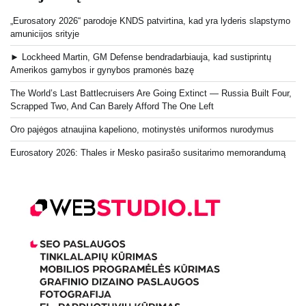
„Eurosatory 2026“ parodoje KNDS patvirtina, kad yra lyderis slapstymo
amunicijos srityje
► Lockheed Martin, GM Defense bendradarbiauja, kad sustiprintų
Amerikos gamybos ir gynybos pramonės bazę
The World’s Last Battlecruisers Are Going Extinct — Russia Built Four,
Scrapped Two, And Can Barely Afford The One Left
Oro pajėgos atnaujina kapeliono, motinystės uniformos nurodymus
Eurosatory 2026: Thales ir Mesko pasirašo susitarimo memorandumą