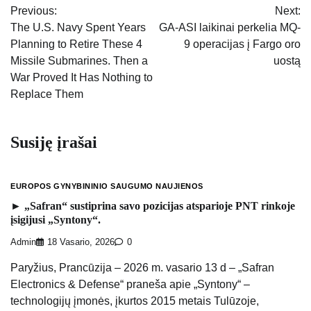
Previous:
Next:
tarp
The U.S. Navy Spent Years
GA-ASI laikinai perkelia MQ-
Planning to Retire These 4
9 operacijas į Fargo oro
įrašų
Missile Submarines. Then a
uostą
War Proved It Has Nothing to
Replace Them
Susiję įrašai
EUROPOS GYNYBININIO SAUGUMO NAUJIENOS
► „Safran“ sustiprina savo pozicijas atsparioje PNT rinkoje
įsigijusi „Syntony“.
Admin
18 Vasario, 2026
0
Paryžius, Prancūzija – 2026 m. vasario 13 d – „Safran
Electronics & Defense“ praneša apie „Syntony“ –
technologijų įmonės, įkurtos 2015 metais Tulūzoje,