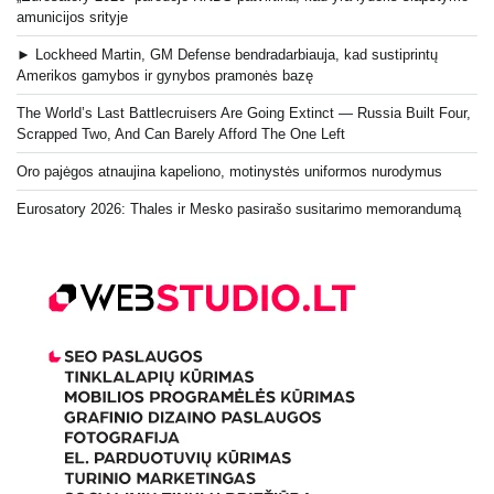
amunicijos srityje
► Lockheed Martin, GM Defense bendradarbiauja, kad sustiprintų
Amerikos gamybos ir gynybos pramonės bazę
The World’s Last Battlecruisers Are Going Extinct — Russia Built Four,
Scrapped Two, And Can Barely Afford The One Left
Oro pajėgos atnaujina kapeliono, motinystės uniformos nurodymus
Eurosatory 2026: Thales ir Mesko pasirašo susitarimo memorandumą