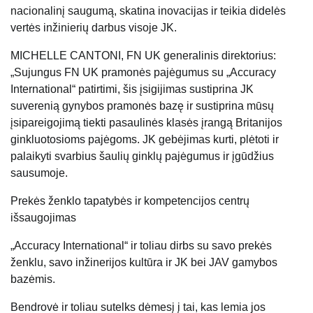
nacionalinį saugumą, skatina inovacijas ir teikia didelės
vertės inžinierių darbus visoje JK.
MICHELLE CANTONI, FN UK generalinis direktorius:
„Sujungus FN UK pramonės pajėgumus su „Accuracy
International“ patirtimi, šis įsigijimas sustiprina JK
suverenią gynybos pramonės bazę ir sustiprina mūsų
įsipareigojimą tiekti pasaulinės klasės įrangą Britanijos
ginkluotosioms pajėgoms. JK gebėjimas kurti, plėtoti ir
palaikyti svarbius šaulių ginklų pajėgumus ir įgūdžius
sausumoje.
Prekės ženklo tapatybės ir kompetencijos centrų
išsaugojimas
„Accuracy International“ ir toliau dirbs su savo prekės
ženklu, savo inžinerijos kultūra ir JK bei JAV gamybos
bazėmis.
Bendrovė ir toliau sutelks dėmesį į tai, kas lemia jos