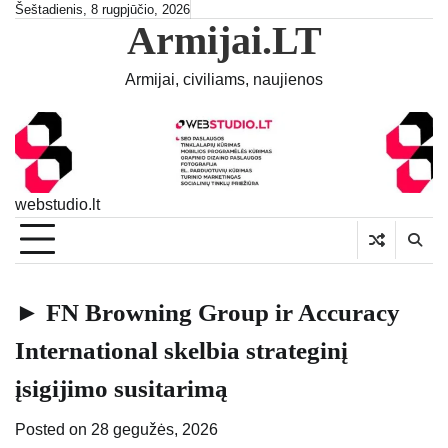
Skip
Šeštadienis, 8 rugpjūčio, 2026
Armijai.LT
to
content
Armijai, civiliams, naujienos
webstudio.lt
► FN Browning Group ir Accuracy
International skelbia strateginį
įsigijimo susitarimą
Posted on
28 gegužės, 2026