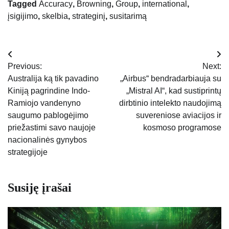
Tagged
Accuracy
,
Browning
,
Group
,
international
,
įsigijimo
,
skelbia
,
strateginį
,
susitarimą
Navigacija
Previous:
Next:
tarp
Australija ką tik pavadino
„Airbus“ bendradarbiauja su
Kiniją pagrindine Indo-
„Mistral AI“, kad sustiprintų
įrašų
Ramiojo vandenyno
dirbtinio intelekto naudojimą
saugumo pablogėjimo
suvereniose aviacijos ir
priežastimi savo naujoje
kosmoso programose
nacionalinės gynybos
strategijoje
Susiję įrašai