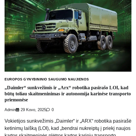
EUROPOS GYNYBININIO SAUGUMO NAUJIENOS
„Daimler“ sunkvežimis ir „Arx“ robotika pasirašo LOI, kad
būtų toliau skaitmeninimas ir autonomija karinėse transporto
priemonėse
Admin
29 Kovo, 2025
0
Vokietijos sunkvežimis „Daimler“ ir „ARX“ robotika pasirašė
ketinimų laišką (LOI), kad „bendrai nukreiptų į priekį naujos
kartos skaitmeninės plėtros kartos karinių transporto