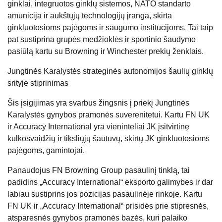
ginklai, integruotos ginklų sistemos, NATO standarto
amunicija ir aukštųjų technologijų įranga, skirta
ginkluotosioms pajėgoms ir saugumo institucijoms. Tai taip
pat sustiprina grupės medžioklės ir sportinio šaudymo
pasiūlą kartu su Browning ir Winchester prekių ženklais.
Jungtinės Karalystės strateginės autonomijos šaulių ginklų
srityje stiprinimas
Šis įsigijimas yra svarbus žingsnis į priekį Jungtinės
Karalystės gynybos pramonės suverenitetui. Kartu FN UK
ir Accuracy International yra vieninteliai JK įsitvirtinę
kulkosvaidžių ir tiksliųjų šautuvų, skirtų JK ginkluotosioms
pajėgoms, gamintojai.
Panaudojus FN Browning Group pasaulinį tinklą, tai
padidins „Accuracy International“ eksporto galimybes ir dar
labiau sustiprins jos pozicijas pasaulinėje rinkoje. Kartu
FN UK ir „Accuracy International“ prisidės prie stipresnės,
atsparesnės gynybos pramonės bazės, kuri palaiko