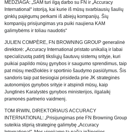
MEDŽIAGA: „SAM turi ilgą darbo su FN ir „Accuracy
International“ istoriją, kai kurie iš mūsų svarbiausių šaulių
ginklų pajėgumų perkami iš abiejų kompanijų. Šių
kompanijų prisijungimas yra puiki naujiena KAM
galimybėms ir toliau naudotis“
JULIEN COMPÈRE, FN BROWNING GROUP generalinė
direktorė: „Accuracy International pristato unikalią ir labai
specializuotą patirtį tiksliųjų šautuvų sistemų srityje, kuri
puikiai papildo mūsų gynybos ir saugumo sprendimus, taip
pat mūsų medžioklės ir sportinio šaudymo pasiūlymus. Šis
sandoris taip pat tiesiogiai prisideda prie JK strateginės
autonomijos gynybos srityje ir atspindi mūsų, kaip
Jungtinės Karalystės gynybos ministerijos, ilgalaikį
pramonės partnerio vaidmenį.
TOM IRWIN, DIREKTORIAUS ACCURACY
INTERNATIONAL: „Prisijungimas prie FN Browning Group
suteikia stiprią strateginę galimybę „Accuracy
International”. Mes vienijame tą pačią inžinerijos