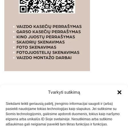
Tvarkyti sutikimą
WEBSTUDIO.LT
© SKAITMENINIO MARKETINGO
Siekdami teikti geriausią patirtį, įrenginio informacijai saugoti ir (arba)
PASLAUGOS. SEO tekstų rašymas, turinio kūrimas,
pasiekti naudojame tokias technologijas kaip slapukus. Jei sutiksime su
straipsnių rašymas ir talpinimas į mūsų valdomas
šiomis technologijomis, galėsime apdoroti duomenis, tokius kaip naršymo
svetaines.2026
Armijai.LT
Theme: Express News By
Adore
elgsena arba unikalūs ID šioje svetainėje. Nesutikimas arba sutikimo
atšaukimas gali neigiamai paveikti tam tikras funkcijas ir funkcijas.
Themes
.