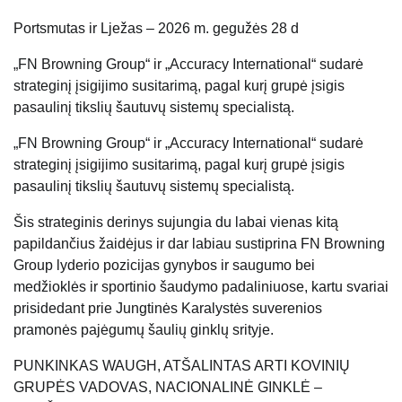
Portsmutas ir Lježas – 2026 m. gegužės 28 d
„FN Browning Group“ ir „Accuracy International“ sudarė
strateginį įsigijimo susitarimą, pagal kurį grupė įsigis
pasaulinį tikslių šautuvų sistemų specialistą.
„FN Browning Group“ ir „Accuracy International“ sudarė
strateginį įsigijimo susitarimą, pagal kurį grupė įsigis
pasaulinį tikslių šautuvų sistemų specialistą.
Šis strateginis derinys sujungia du labai vienas kitą
papildančius žaidėjus ir dar labiau sustiprina FN Browning
Group lyderio pozicijas gynybos ir saugumo bei
medžioklės ir sportinio šaudymo padaliniuose, kartu svariai
prisidedant prie Jungtinės Karalystės suverenios
pramonės pajėgumų šaulių ginklų srityje.
PUNKINKAS WAUGH, ATŠALINTAS ARTI KOVINIŲ
GRUPĖS VADOVAS, NACIONALINĖ GINKLĖ –