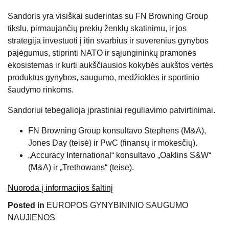
Sandoris yra visiškai suderintas su FN Browning Group
tikslu, pirmaujančių prekių ženklų skatinimu, ir jos
strategija investuoti į itin svarbius ir suverenius gynybos
pajėgumus, stiprinti NATO ir sąjungininkų pramonės
ekosistemas ir kurti aukščiausios kokybės aukštos vertės
produktus gynybos, saugumo, medžioklės ir sportinio
šaudymo rinkoms.
Sandoriui tebegalioja įprastiniai reguliavimo patvirtinimai.
FN Browning Group konsultavo Stephens (M&A),
Jones Day (teisė) ir PwC (finansų ir mokesčių).
„Accuracy International“ konsultavo „Oaklins S&W“
(M&A) ir „Trethowans“ (teisė).
Nuoroda į informacijos šaltinį
Posted in
EUROPOS GYNYBININIO SAUGUMO
NAUJIENOS