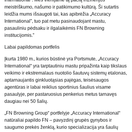
meistriškumo, našumo ir patikimumo kultūrą. Ši sutartis
leidžia mums išsaugoti tai, kas apibrėžia „Accuracy
International”, tuo pat metu pasinaudojant mastu,
pasauliniu pėdsaku ir ilgalaikėmis FN Browning
institucijomis.”
Labai papildomas portfelis
Įkurta 1980 m., kurios būstinė yra Portsmute, „Accuracy
International“ yra tarptautiniu mastu pripažinta kaip tikslaus
veikimo ir ekstremalaus nuotolio šautuvų sistemų etalonas,
aptarnaujantis ginkluotąsias pajėgas, teisėsaugos
agentūras ir labai reiklius sportinius šaulius visame
pasaulyje, per pastaruosius penkerius metus tarnavęs
daugiau nei 50 šalių.
„FN Browning Group“ portfelyje „Accuracy International“
natūraliai papildo FN – pavyzdinį grupės gynybos ir
saugumo prekės ženklą, kurio specializacija yra šaulių