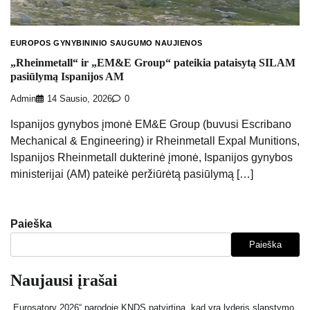
EUROPOS GYNYBININIO SAUGUMO NAUJIENOS
„Rheinmetall“ ir „EM&E Group“ pateikia pataisytą SILAM
pasiūlymą Ispanijos AM
Admin
14 Sausio, 2026
0
Ispanijos gynybos įmonė EM&E Group (buvusi Escribano
Mechanical & Engineering) ir Rheinmetall Expal Munitions,
Ispanijos Rheinmetall dukterinė įmonė, Ispanijos gynybos
ministerijai (AM) pateikė peržiūrėtą pasiūlymą […]
Paieška
Paieška
Naujausi įrašai
„Eurosatory 2026“ parodoje KNDS patvirtina, kad yra lyderis slapstymo