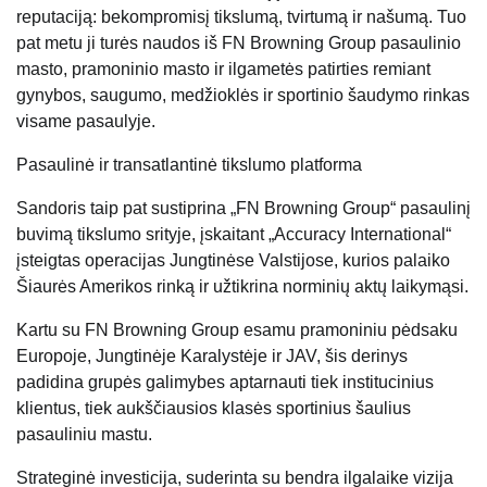
reputaciją: bekompromisį tikslumą, tvirtumą ir našumą. Tuo
pat metu ji turės naudos iš FN Browning Group pasaulinio
masto, pramoninio masto ir ilgametės patirties remiant
gynybos, saugumo, medžioklės ir sportinio šaudymo rinkas
visame pasaulyje.
Pasaulinė ir transatlantinė tikslumo platforma
Sandoris taip pat sustiprina „FN Browning Group“ pasaulinį
buvimą tikslumo srityje, įskaitant „Accuracy International“
įsteigtas operacijas Jungtinėse Valstijose, kurios palaiko
Šiaurės Amerikos rinką ir užtikrina norminių aktų laikymąsi.
Kartu su FN Browning Group esamu pramoniniu pėdsaku
Europoje, Jungtinėje Karalystėje ir JAV, šis derinys
padidina grupės galimybes aptarnauti tiek institucinius
klientus, tiek aukščiausios klasės sportinius šaulius
pasauliniu mastu.
Strateginė investicija, suderinta su bendra ilgalaike vizija