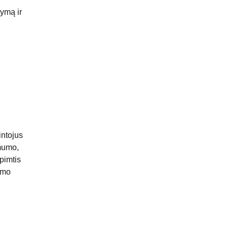
tymą ir
ų
intojus
mumo,
apimtis
jimo