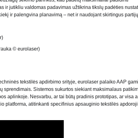
 ir jutikliu valdomas padavimas užtikrina tikslų padėties nusta
kį ir palengvina planavimą – net ir naudojant skirtingus partij
trauka © eurolaser)
echninės tekstilės apdirbimo srityje, eurolaser palaiko AAP gam
ų sprendimais. Sistemos sukurtos siekiant maksimalaus patiki
os aplinkoje. Nesvarbu, ar tai būtų pradinis prototipas, ar visa 
io platforma, atitinkanti specifinius apsauginio tekstilės apdoro