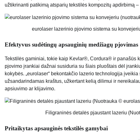
užtikrinanti patikimą atsparių tekstilės kompozitų apdirbimą –
eurolaser lazerinio pjovimo sistema su konvejeri
Efektyvus sudėtingų apsauginių medžiagų pjovimas
Tekstilės gaminiai, tokie kaip Kevlar®, Cordura® ir panašūs ko
pjovimo įrankiai dažnai susiduria su šiais pluoštais dėl įra
kokybės. „eurolaser“ bekontakčio lazerio technologija įveikia ši
užsandarindamas kraštus, užkertant kelią dilimui ir nereikala
apsiuvimo ar klijavimo.
Filigraninės detalės pjaustant lazeriu (Nuo
Pritaikytas apsauginės tekstilės gamybai