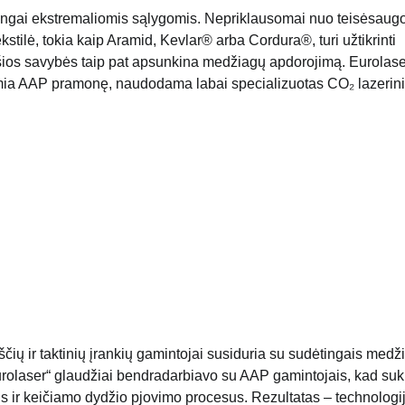
ingai ekstremaliomis sąlygomis. Nepriklausomai nuo teisėsaug
tilė, tokia kaip Aramid, Kevlar® arba Cordura®, turi užtikrinti
 šios savybės taip pat apsunkina medžiagų apdorojimą. Eurolase
remia AAP pramonę, naudodama labai specializuotas CO₂ lazerin
ščių ir taktinių įrankių gamintojai susiduria su sudėtingais medži
rolaser“ glaudžiai bendradarbiavo su AAP gamintojais, kad suk
mus ir keičiamo dydžio pjovimo procesus. Rezultatas – technologi