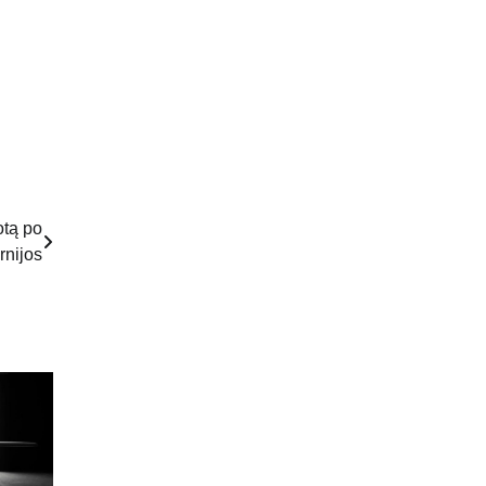
otą po
rnijos