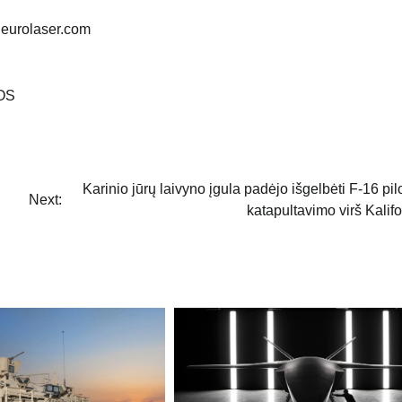
eurolaser.com
OS
Karinio jūrų laivyno įgula padėjo išgelbėti F-16 pil
Next:
katapultavimo virš Kalifo