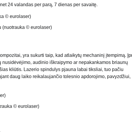
 net 24 valandas per parą, 7 dienas per savaitę.
u (nuotrauka © eurolaser)
mpozitai, yra sukurti taip, kad atlaikytų mechaninį įtempimą. Įpr
nkių nusidėvėjimo, audinio iškraipymo ar nepakankamos briaunų
as kliūtis. Lazerio spindulys pjauna labai tiksliai, tuo pačiu
ujant daug laiko reikalaujančio tolesnio apdorojimo, pavyzdžiui,
trauka © eurolaser)