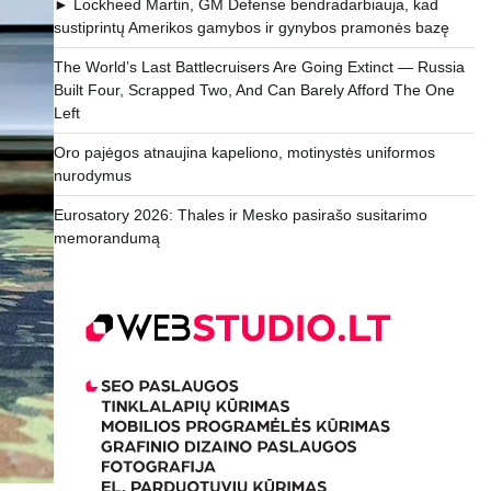
► Lockheed Martin, GM Defense bendradarbiauja, kad
sustiprintų Amerikos gamybos ir gynybos pramonės bazę
The World’s Last Battlecruisers Are Going Extinct — Russia
Built Four, Scrapped Two, And Can Barely Afford The One
Left
Oro pajėgos atnaujina kapeliono, motinystės uniformos
nurodymus
Eurosatory 2026: Thales ir Mesko pasirašo susitarimo
memorandumą