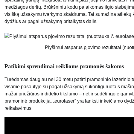
medžiagos derlių. Brūkšniniu kodu palaikomas ilgio stebėjimas
visišką užsakymų tvarkymo skaidrumą. Tai sumažina atliekų kie
dydžius ar pagal užsakymą pritaikytas dalis.
Plyšimui atsparūs pjovimo rezultatai (nuo
Patikimi sprendimai reiklioms pramonės šakoms
Turėdamas daugiau nei 30 metų patirtį pramoninio lazerinio t
visame pasaulyje su pagal užsakymą sukonfigūruotais mašin
mažai priežiūros ir didelio tikslumo – net ir sudėtingoje gamyb
pramoninė produkcija, „eurolaser“ yra lanksti ir keičiamo dydž
reikalavimus.