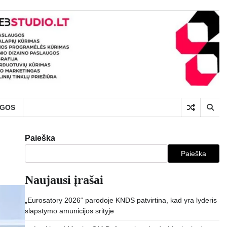
UGOS
Paieška
Paieška
Naujausi įrašai
„Eurosatory 2026“ parodoje KNDS patvirtina, kad yra lyderis
slapstymo amunicijos srityje