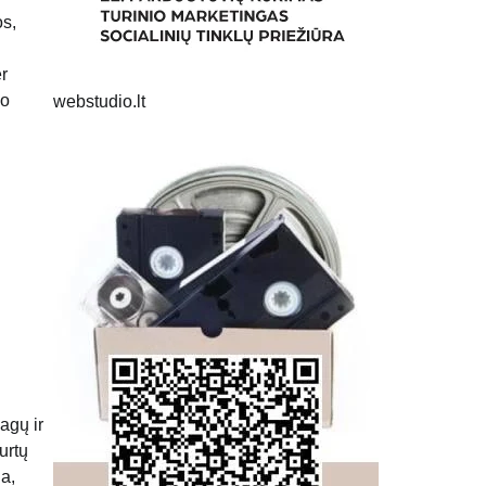
os,
r
io
webstudio.lt
agų ir
urtų
ja,