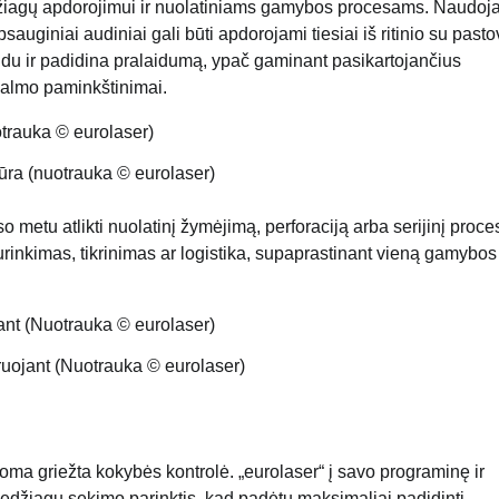
džiagų apdorojimui ir nuolatiniams gamybos procesams. Naudoj
uginiai audiniai gali būti apdorojami tiesiai iš ritinio su pasto
du ir padidina pralaidumą, ypač gaminant pasikartojančius
šalmo paminkštinimai.
ūra (nuotrauka © eurolaser)
o metu atlikti nuolatinį žymėjimą, perforaciją arba serijinį proce
surinkimas, tikrinimas ar logistika, supaprastinant vieną gamybos
iruojant (Nuotrauka © eurolaser)
oma griežta kokybės kontrolė. „eurolaser“ į savo programinę ir
medžiagų sekimo parinktis, kad padėtų maksimaliai padidinti