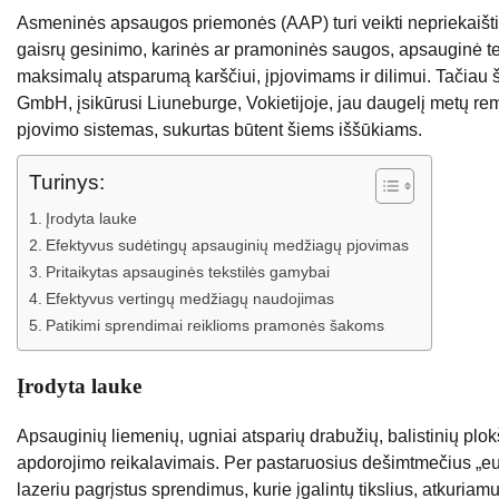
Asmeninės apsaugos priemonės (AAP) turi veikti nepriekaišt
gaisrų gesinimo, karinės ar pramoninės saugos, apsauginė teks
maksimalų atsparumą karščiui, įpjovimams ir dilimui. Tačiau
GmbH, įsikūrusi Liuneburge, Vokietijoje, jau daugelį metų 
pjovimo sistemas, sukurtas būtent šiems iššūkiams.
Turinys:
Įrodyta lauke
Efektyvus sudėtingų apsauginių medžiagų pjovimas
Pritaikytas apsauginės tekstilės gamybai
Efektyvus vertingų medžiagų naudojimas
Patikimi sprendimai reiklioms pramonės šakoms
Įrodyta lauke
Apsauginių liemenių, ugniai atsparių drabužių, balistinių plok
apdorojimo reikalavimais. Per pastaruosius dešimtmečius „eu
lazeriu pagrįstus sprendimus, kurie įgalintų tikslius, atkuria