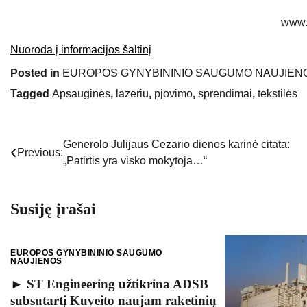
www.
Nuoroda į informacijos šaltinį
Posted in
EUROPOS GYNYBININIO SAUGUMO NAUJIEN
Tagged
Apsauginės
,
lazeriu
,
pjovimo
,
sprendimai
,
tekstilės
Generolo Julijaus Cezario dienos karinė citata:
Navigacija
Previous:
„Patirtis yra visko mokytoja…“
tarp
įrašų
Susiję įrašai
EUROPOS GYNYBININIO SAUGUMO
NAUJIENOS
► ST Engineering užtikrina ADSB
subsutartį Kuveito naujam raketinių