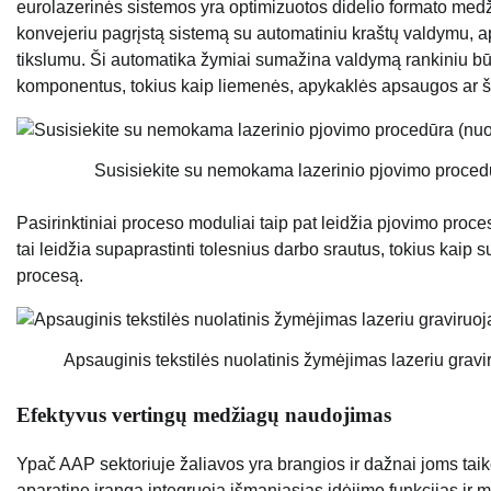
eurolazerinės sistemos yra optimizuotos didelio formato me
konvejeriu pagrįstą sistemą su automatiniu kraštų valdymu, apsa
tikslumu. Ši automatika žymiai sumažina valdymą rankiniu bū
komponentus, tokius kaip liemenės, apykaklės apsaugos ar 
Susisiekite su nemokama lazerinio pjovimo proced
Pasirinktiniai proceso moduliai taip pat leidžia pjovimo proces
tai leidžia supaprastinti tolesnius darbo srautus, tokius kaip 
procesą.
Apsauginis tekstilės nuolatinis žymėjimas lazeriu grav
Efektyvus vertingų medžiagų naudojimas
Ypač AAP sektoriuje žaliavos yra brangios ir dažnai joms taik
aparatinę įrangą integruoja išmaniąsias įdėjimo funkcijas ir 