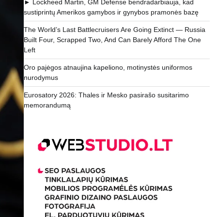
► Lockheed Martin, GM Defense bendradarbiauja, kad
sustiprintų Amerikos gamybos ir gynybos pramonės bazę
The World’s Last Battlecruisers Are Going Extinct — Russia
Built Four, Scrapped Two, And Can Barely Afford The One
Left
Oro pajėgos atnaujina kapeliono, motinystės uniformos
nurodymus
Eurosatory 2026: Thales ir Mesko pasirašo susitarimo
memorandumą