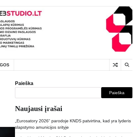
UGOS
Paieška
Paieška
Naujausi įrašai
„Eurosatory 2026“ parodoje KNDS patvirtina, kad yra lyderis
slapstymo amunicijos srityje