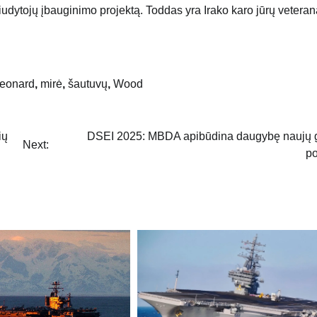
liudytojų įbauginimo projektą. Toddas yra Irako karo jūrų veteran
eonard
,
mirė
,
šautuvų
,
Wood
ių
DSEI 2025: MBDA apibūdina daugybę naujų g
Next:
po