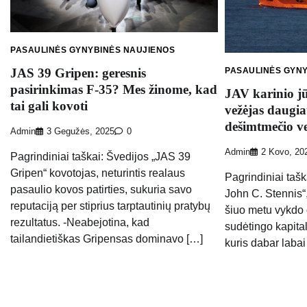
PASAULINĖS GYNYBINĖS NAUJIENOS
PASAULINĖS GYN
JAS 39 Gripen: geresnis
pasirinkimas F-35? Mes žinome, kad
JAV karinio jū
tai gali kovoti
vežėjas daugia
dešimtmečio ve
Admin
3 Gegužės, 2025
0
Admin
2 Kovo, 20
Pagrindiniai taškai: Švedijos „JAS 39
Gripen“ kovotojas, neturintis realaus
Pagrindiniai tašk
pasaulio kovos patirties, sukuria savo
John C. Stennis“,
reputaciją per stiprius tarptautinių pratybų
šiuo metu vykdo 
rezultatus. -Neabejotina, kad
sudėtingo kapita
tailandietiškas Gripensas dominavo […]
kuris dabar labai