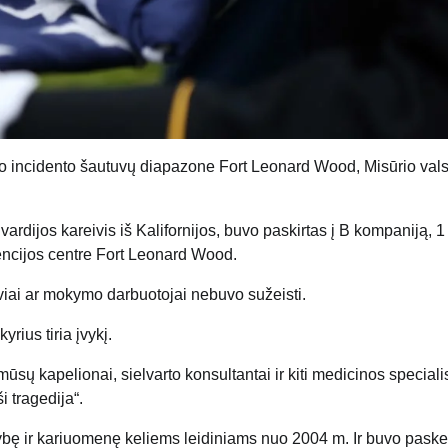
po incidento šautuvų diapazone Fort Leonard Wood, Misūrio valst
ijos kareivis iš Kalifornijos, buvo paskirtas į B kompaniją, 1 
encijos centre Fort Leonard Wood.
eiviai ar mokymo darbuotojai nebuvo sužeisti.
rius tiria įvykį.
ūsų kapelionai, sielvarto konsultantai ir kiti medicinos speciali
i tragedija“.
bę ir kariuomenę keliems leidiniams nuo 2004 m. Ir buvo paske