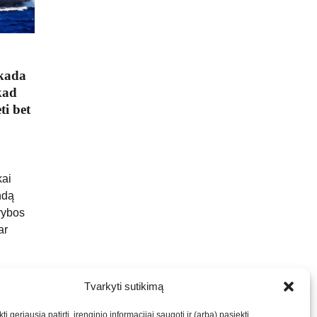
okada
kad
ti bet
kai
ndą
rybos
ar
Tvarkyti sutikimą
ti geriausią patirtį, įrenginio informacijai saugoti ir (arba) pasiekti