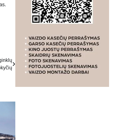
as.
inklų
kyčių