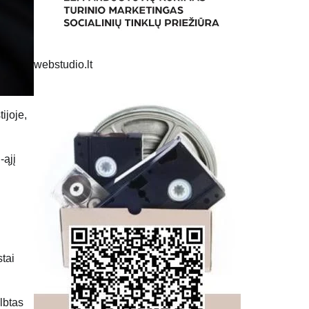
webstudio.lt
ijoje,
-ąjį
stai
lbtas