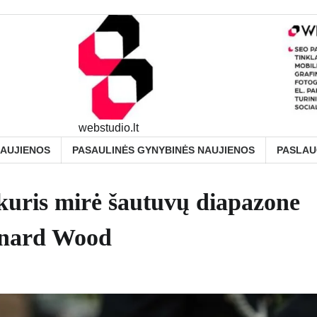
webstudio.lt
NAUJIENOS
PASAULINĖS GYNYBINĖS NAUJIENOS
PASLA
 kuris mirė šautuvų diapazone
onard Wood