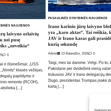
PASAULINĖS GYNYBINĖS NAUJIENOS
YBINĖS NAUJIENOS
Irano karinio jūrų laivyno bl
yra „karo aktas“. Tai reiškia, 
rų laivyno orlaivių
JAV ir Irano karas gali prasidė
u nei pusę
kurią sekundę
iks „neveikia“
Admin
13 Balandžio, 2026
0
25
0
Taigi, mes tai darome. Vėlgi. Po to, 
ai ir išsinešimai: „USS
Pakistane per dvidešimt vieną vala
 „Nimitz“ klasės vežėjas,
trukusios JAV ir Irano delegacijų de
degalų papildymo ir
žlugo, prezidentas Trumpas įsakė d
linio remonto (RCOH),
kartą […]
 atsilieka […]
Siekdami teik