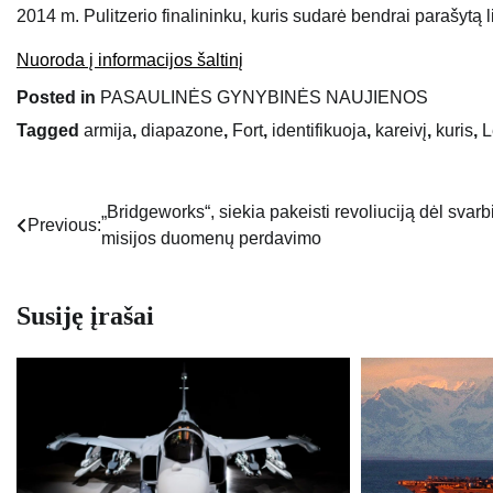
2014 m. Pulitzerio finalininku, kuris sudarė bendrai parašytą 
Nuoroda į informacijos šaltinį
Posted in
PASAULINĖS GYNYBINĖS NAUJIENOS
Tagged
armija
,
diapazone
,
Fort
,
identifikuoja
,
kareivį
,
kuris
,
L
„Bridgeworks“, siekia pakeisti revoliuciją dėl svarb
Navigacija
Previous:
misijos duomenų perdavimo
tarp
įrašų
Susiję įrašai