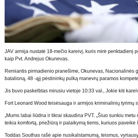
JAV armija nustatė 18-mečio kareivį, kuris mirė penktadienį 
kaip Pvt. Andrejus Okunevas.
Remiantis pirmadienio pranešime, Okunevas, Nacionalinės gvard
batalioną, 48 -ąjį pėstininkų pulką manevrų paramos kompet
Jis buvo paskelbtas mirusiu vietoje 10:33 val., Jokie kiti kar
Fort Leonard Wood teisėsauga ir armijos kriminalinių tyrimų sky
„Mums labai liūdna ir tikrai skaudina PVT. „Šiuo sunkiu metu m
teikia komfortą, priežiūrą ir palaikymą tiems, kuriuos paveikė š
Toddas Southas rašė apie nusikalstamumą, teismus, vyriausy