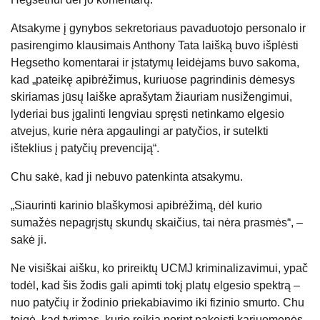
Atsakyme į gynybos sekretoriaus pavaduotojo personalo ir
pasirengimo klausimais Anthony Tata laišką buvo išplėsti
Hegsetho komentarai ir įstatymų leidėjams buvo sakoma,
kad „pateikę apibrėžimus, kuriuose pagrindinis dėmesys
skiriamas jūsų laiške aprašytam žiauriam nusižengimui,
lyderiai bus įgalinti lengviau spręsti netinkamo elgesio
atvejus, kurie nėra apgaulingi ar patyčios, ir sutelkti
išteklius į patyčių prevenciją“.
Chu sakė, kad ji nebuvo patenkinta atsakymu.
„Siaurinti karinio blaškymosi apibrėžimą, dėl kurio
sumažės nepagrįstų skundų skaičius, tai nėra prasmės“, –
sakė ji.
Ne visiškai aišku, ko prireiktų UCMJ kriminalizavimui, ypač
todėl, kad šis žodis gali apimti tokį platų elgesio spektrą –
nuo ​​patyčių ir žodinio priekabiavimo iki fizinio smurto. Chu
teigė, kad tyrimas, kurio reikia norint pakeisti kariuomenės