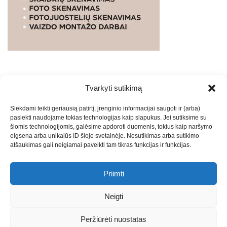
Tvarkyti sutikimą
WEBSTUDIO.LT
© SKAITMENINIO MARKETINGO
Siekdami teikti geriausią patirtį, įrenginio informacijai saugoti ir (arba)
PASLAUGOS. SEO tekstų rašymas, turinio kūrimas,
pasiekti naudojame tokias technologijas kaip slapukus. Jei sutiksime su
straipsnių rašymas ir talpinimas į mūsų valdomas
šiomis technologijomis, galėsime apdoroti duomenis, tokius kaip naršymo
svetaines.2026
Armijai.LT
Theme: Express News By
Adore
elgsena arba unikalūs ID šioje svetainėje. Nesutikimas arba sutikimo
atšaukimas gali neigiamai paveikti tam tikras funkcijas ir funkcijas.
Themes
.
Priimti
Draugai: -
Marketingo agentūra
-
Teisinės
konsultacijos
-
Skaidrių skenavimas
-
Klaipedos miesto
Neigti
naujienos
-
Miesto naujienos
-
Saulius Narbutas
-
Įvaizdžio
kūrimas
-
Veidoskaita
-
Teniso treniruotės
- Pranešimai spaudai
Peržiūrėti nuostatas
-
Kauno naujienos
-
Regionų naujienos
-
Palangos naujienos