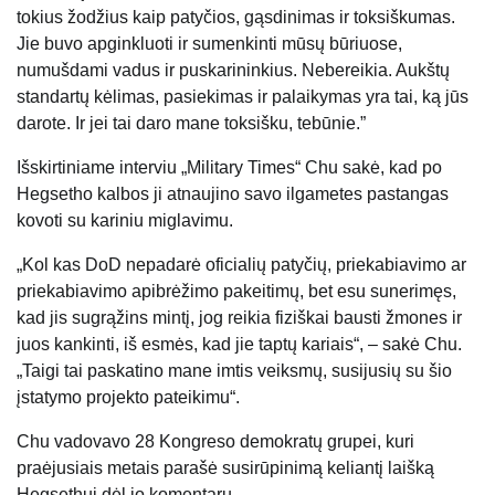
tokius žodžius kaip patyčios, gąsdinimas ir toksiškumas.
Jie buvo apginkluoti ir sumenkinti mūsų būriuose,
numušdami vadus ir puskarininkius. Nebereikia. Aukštų
standartų kėlimas, pasiekimas ir palaikymas yra tai, ką jūs
darote. Ir jei tai daro mane toksišku, tebūnie.”
Išskirtiniame interviu „Military Times“ Chu sakė, kad po
Hegsetho kalbos ji atnaujino savo ilgametes pastangas
kovoti su kariniu miglavimu.
„Kol kas DoD nepadarė oficialių patyčių, priekabiavimo ar
priekabiavimo apibrėžimo pakeitimų, bet esu sunerimęs,
kad jis sugrąžins mintį, jog reikia fiziškai bausti žmones ir
juos kankinti, iš esmės, kad jie taptų kariais“, – sakė Chu.
„Taigi tai paskatino mane imtis veiksmų, susijusių su šio
įstatymo projekto pateikimu“.
Chu vadovavo 28 Kongreso demokratų grupei, kuri
praėjusiais metais parašė susirūpinimą keliantį laišką
Hegsethui dėl jo komentarų.