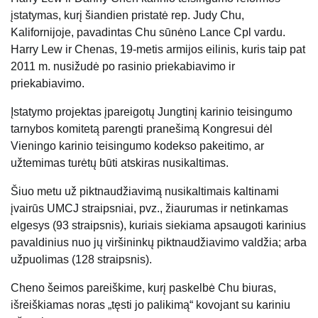
įstatymas, kurį šiandien pristatė rep. Judy Chu,
Kalifornijoje, pavadintas Chu sūnėno Lance Cpl vardu.
Harry Lew ir Chenas, 19-metis armijos eilinis, kuris taip pat
2011 m. nusižudė po rasinio priekabiavimo ir
priekabiavimo.
Įstatymo projektas įpareigotų Jungtinį karinio teisingumo
tarnybos komitetą parengti pranešimą Kongresui dėl
Vieningo karinio teisingumo kodekso pakeitimo, ar
užtemimas turėtų būti atskiras nusikaltimas.
Šiuo metu už piktnaudžiavimą nusikaltimais kaltinami
įvairūs UMCJ straipsniai, pvz., žiaurumas ir netinkamas
elgesys (93 straipsnis), kuriais siekiama apsaugoti karinius
pavaldinius nuo jų viršininkų piktnaudžiavimo valdžia; arba
užpuolimas (128 straipsnis).
Cheno šeimos pareiškime, kurį paskelbė Chu biuras,
išreiškiamas noras „tęsti jo palikimą“ kovojant su kariniu