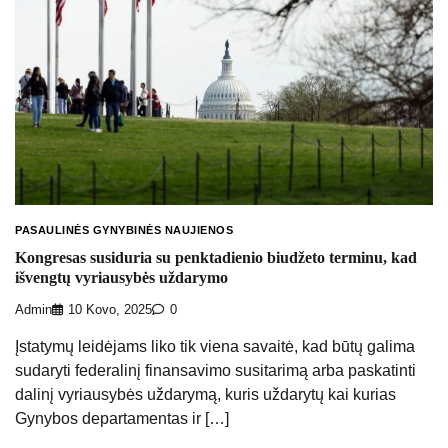
PASAULINĖS GYNYBINĖS NAUJIENOS
Kongresas susiduria su penktadienio biudžeto terminu, kad
išvengtų vyriausybės uždarymo
Admin
10 Kovo, 2025
0
Įstatymų leidėjams liko tik viena savaitė, kad būtų galima
sudaryti federalinį finansavimo susitarimą arba paskatinti
dalinį vyriausybės uždarymą, kuris uždarytų kai kurias
Gynybos departamentas ir […]