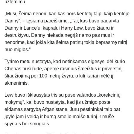
užtemimu.
„Mūsų šeima nenori, kad kas nors kentėtų taip, kaip kentėjo
Danny“, – tęsiama pareiškime. „Tai, kas buvo padaryta
Danny ir Lance'ui kapralui Harry Lew, buvo žiauru ir
destruktyvu. Danny niekada negrįš namo pas mus ir
nenorime, kad jokia kita šeima patirtų tokią beprasmę mirtį
nuo miglos.”
Tyrimo metu nustatyta, kad netinkamas elgesys, dėl kurio
Chenas nusižudė, apėmė rasinius šmeižtus ir priverstinį
šliaužiojimą per 100 metrų žvyru, o kiti kariai mėtė jį
akmenimis.
Lew buvo išklausytas tris su puse valandos „korekcinių
mokymų“, kai buvo nustatyta, kad jis užmigo poste
eidamas sargybą Afganistane. Jūrų pėstininkai taip pat
įpylė jam į veidą ir burną smėlio maišo turinį ir mušė
spyriais bei smūgiais.