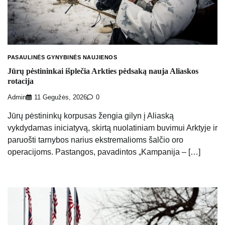
PASAULINĖS GYNYBINĖS NAUJIENOS
Jūrų pėstininkai išplečia Arkties pėdsaką nauja Aliaskos
rotacija
Admin
11 Gegužės, 2026
0
Jūrų pėstininkų korpusas žengia gilyn į Aliaską
vykdydamas iniciatyvą, skirtą nuolatiniam buvimui Arktyje ir
paruošti tarnybos narius ekstremalioms šalčio oro
operacijoms. Pastangos, pavadintos „Kampanija – […]