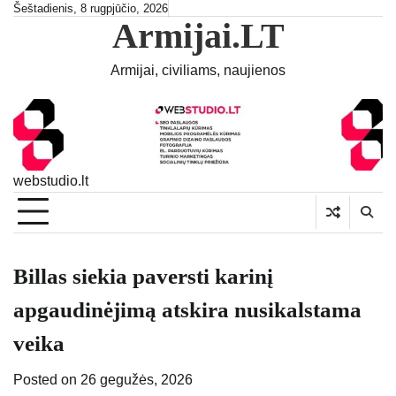
Skip
Šeštadienis, 8 rugpjūčio, 2026
Armijai.LT
to
content
Armijai, civiliams, naujienos
webstudio.lt
Billas siekia paversti karinį
apgaudinėjimą atskira nusikalstama
veika
Posted on
26 gegužės, 2026