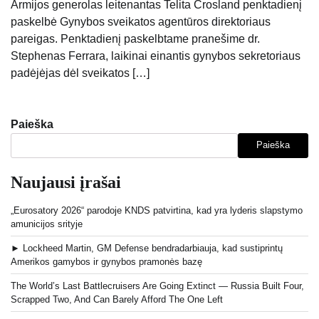
Armijos generolas leitenantas Telita Crosland penktadienį
paskelbė Gynybos sveikatos agentūros direktoriaus
pareigas. Penktadienį paskelbtame pranešime dr.
Stephenas Ferrara, laikinai einantis gynybos sekretoriaus
padėjėjas dėl sveikatos […]
Paieška
Paieška
Naujausi įrašai
„Eurosatory 2026“ parodoje KNDS patvirtina, kad yra lyderis slapstymo
amunicijos srityje
► Lockheed Martin, GM Defense bendradarbiauja, kad sustiprintų
Amerikos gamybos ir gynybos pramonės bazę
The World’s Last Battlecruisers Are Going Extinct — Russia Built Four,
Scrapped Two, And Can Barely Afford The One Left