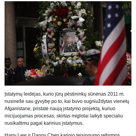
Įstatymų leidėjas, kurio jūrų pėstininkų sūnėnas 2011 m.
nusinešė sau gyvybę po to, kai buvo sugniuždytas vienetų
Afganistane, pristatė naują įstatymo projektą, kuriuo
inicijuojamas procesas, skirtas miglotai laikyti specialiu
nusikaltimu pagal karinius įstatymus.
Harry Lew ir Danny Chen karinio teisingumo reformos