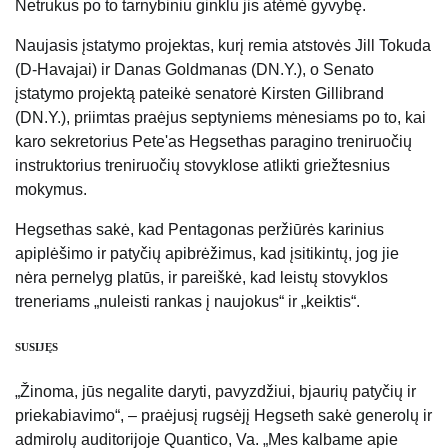
Netrukus po to tarnybiniu ginklu jis atėmė gyvybę.
Naujasis įstatymo projektas, kurį remia atstovės Jill Tokuda
(D-Havajai) ir Danas Goldmanas (DN.Y.), o Senato
įstatymo projektą pateikė senatorė Kirsten Gillibrand
(DN.Y.), priimtas praėjus septyniems mėnesiams po to, kai
karo sekretorius Pete'as Hegsethas paragino treniruočių
instruktorius treniruočių stovyklose atlikti griežtesnius
mokymus.
Hegsethas sakė, kad Pentagonas peržiūrės karinius
apiplėšimo ir patyčių apibrėžimus, kad įsitikintų, jog jie
nėra pernelyg platūs, ir pareiškė, kad leistų stovyklos
treneriams „nuleisti rankas į naujokus“ ir „keiktis“.
SUSIJĘS
„Žinoma, jūs negalite daryti, pavyzdžiui, bjaurių patyčių ir
priekabiavimo“, – praėjusį rugsėjį Hegseth sakė generolų ir
admirolų auditorijoje Quantico, Va. „Mes kalbame apie