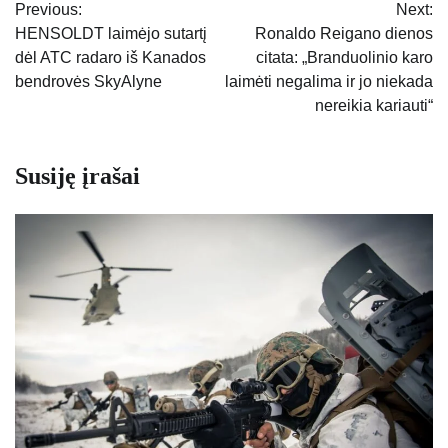
Previous:
Next:
tarp
HENSOLDT laimėjo sutartį
Ronaldo Reigano dienos
dėl ATC radaro iš Kanados
citata: „Branduolinio karo
įrašų
bendrovės SkyAlyne
laimėti negalima ir jo niekada
nereikia kariauti“
Susiję įrašai