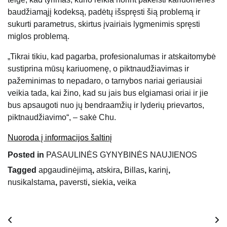
baudžiamąjį kodeksą, padėtų išspręsti šią problemą ir
sukurti parametrus, skirtus įvairiais lygmenimis spręsti
miglos problemą.
„Tikrai tikiu, kad pagarba, profesionalumas ir atskaitomybė
sustiprina mūsų kariuomenę, o piktnaudžiavimas ir
pažeminimas to nepadaro, o tarnybos nariai geriausiai
veikia tada, kai žino, kad su jais bus elgiamasi oriai ir jie
bus apsaugoti nuo jų bendraamžių ir lyderių prievartos,
piktnaudžiavimo“, – sakė Chu.
Nuoroda į informacijos šaltinį
Posted in
PASAULINĖS GYNYBINĖS NAUJIENOS
Tagged
apgaudinėjimą
,
atskira
,
Billas
,
karinį
,
nusikalstama
,
paversti
,
siekia
,
veika
Navigacija