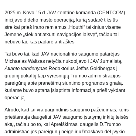
2025 m. Kovo 15 d. JAV centrinė komanda (CENTCOM)
inicijavo didelio masto operaciją, kurią sudarė tikslūs
streikai prieš Irano remiamus „Houthi“ taikinius visame
Jemene „siekiant atkurti navigacijos laisvę“, tačiau tai
nebuvo tai, kas padarė antraštes.
Tai buvo tai, kad JAV nacionalinio saugumo patarėjas
Michaelas Waltzas netyčia nukopijavo į JAV žurnalistą,
Atlanto vandenynas
Redaktorius Jeffas Goldbergas į
grupinį pokalbį tarp vyresniųjų Trumpo administracijos
pareigūnų apie pranešimų siuntimo programos signalą,
kuriame buvo aptarta įslaptinta informacija prieš vykdant
operaciją.
Atrodo, kad tai yra pagrindinis saugumo pažeidimas, kuris
prieštarauja daugeliui JAV saugumo įstatymų ir kitų teisės
aktų, tačiau po to, kai Apreiškimas, daugelis D.Trumpo
administracijos pareigūnų neigė ir užmaskavo dėl įvykio