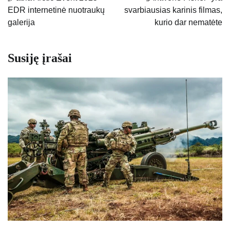
EDR internetinė nuotraukų
svarbiausias karinis filmas,
įrašų
galerija
kurio dar nematėte
Susiję įrašai