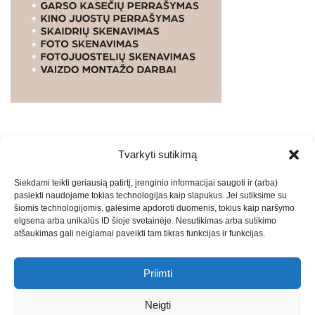
Tvarkyti sutikimą
WEBSTUDIO.LT
© SKAITMENINIO MARKETINGO
Siekdami teikti geriausią patirtį, įrenginio informacijai saugoti ir (arba)
PASLAUGOS. SEO tekstų rašymas, turinio kūrimas,
pasiekti naudojame tokias technologijas kaip slapukus. Jei sutiksime su
straipsnių rašymas ir talpinimas į mūsų valdomas
šiomis technologijomis, galėsime apdoroti duomenis, tokius kaip naršymo
svetaines.2026
Armijai.LT
Theme: Express News By
Adore
elgsena arba unikalūs ID šioje svetainėje. Nesutikimas arba sutikimo
atšaukimas gali neigiamai paveikti tam tikras funkcijas ir funkcijas.
Themes
.
Priimti
Draugai: -
Marketingo agentūra
-
Teisinės
konsultacijos
-
Skaidrių skenavimas
-
Klaipedos miesto
Neigti
naujienos
-
Miesto naujienos
-
Saulius Narbutas
-
Įvaizdžio