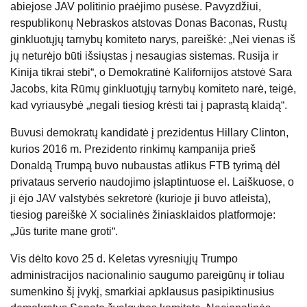
abiejose JAV politinio praėjimo pusėse. Pavyzdžiui,
respublikonų Nebraskos atstovas Donas Baconas, Rustų
ginkluotųjų tarnybų komiteto narys, pareiškė: „Nei vienas iš
jų neturėjo būti išsiųstas į nesaugias sistemas. Rusija ir
Kinija tikrai stebi“, o Demokratinė Kalifornijos atstovė Sara
Jacobs, kita Rūmų ginkluotųjų tarnybų komiteto narė, teigė,
kad vyriausybė „negali tiesiog krėsti tai į paprastą klaidą“.
Buvusi demokratų kandidatė į prezidentus Hillary Clinton,
kurios 2016 m. Prezidento rinkimų kampanija prieš
Donaldą Trumpą buvo nubaustas atlikus FTB tyrimą dėl
privataus serverio naudojimo įslaptintuose el. Laiškuose, o
ji ėjo JAV valstybės sekretorė (kurioje ji buvo atleista),
tiesiog pareiškė X socialinės žiniasklaidos platformoje:
„Jūs turite mane groti“.
Vis dėlto kovo 25 d. Keletas vyresniųjų Trumpo
administracijos nacionalinio saugumo pareigūnų ir toliau
sumenkino šį įvykį, smarkiai apklausus pasipiktinusius