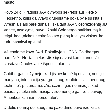
masto.
Kovo 24 d. Pradinis JAV gynybos sekretoriaus Pete'o
Hegsetho, kuris dalyvavo grupiniame pokalbyje su kitais
vyresniaisiais pareigūnais, įskaitant JAV viceprezidentą JD
Vance, atsakymą, buvo užpulti Goldbergo patikimumą ir
teigti, kad „niekas nesirašo karo planų ir tai yra viskas, ką
turiu pasakyti apie tai“.
Vėlesniame kovo 24 d. Pokalbyje su CNN Goldbergas
pareiškė: „Ne, tai melas. Jis siųsdavosi karo planus. Jis
siųsdavo žinutes apie išpuolių planus.
Goldbergas pažymėjo, kad jis neskelbė tų detalių, nes, jo
manymu, informacija yra „per daug konfidenciali, per daug
techninė“, pridurdama: „Aš, sąžiningai, nerimauju, kad
pasidalyti tokia informacija visuomenėje gali kelti pavojų
Amerikos kariniam personalui“.
Didelis nerimą dėl saugumo pažeidimo buvo išreikštas