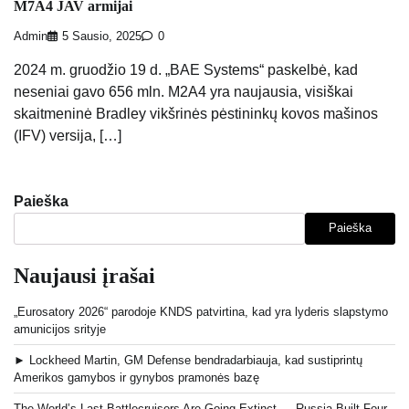
M7A4 JAV armijai
Admin
5 Sausio, 2025
0
2024 m. gruodžio 19 d. „BAE Systems“ paskelbė, kad
neseniai gavo 656 mln. M2A4 yra naujausia, visiškai
skaitmeninė Bradley vikšrinės pėstininkų kovos mašinos
(IFV) versija, […]
Paieška
Paieška
Naujausi įrašai
„Eurosatory 2026“ parodoje KNDS patvirtina, kad yra lyderis slapstymo
amunicijos srityje
► Lockheed Martin, GM Defense bendradarbiauja, kad sustiprintų
Amerikos gamybos ir gynybos pramonės bazę
The World’s Last Battlecruisers Are Going Extinct — Russia Built Four,