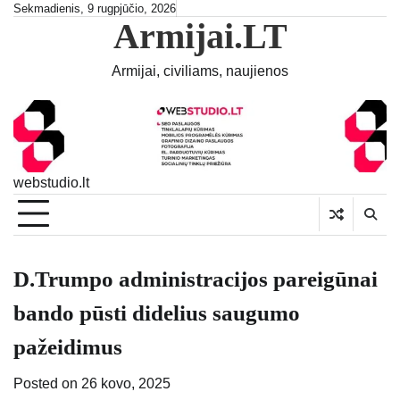
Skip
Sekmadienis, 9 rugpjūčio, 2026
Armijai.LT
to
content
Armijai, civiliams, naujienos
webstudio.lt
D.Trumpo administracijos pareigūnai
bando pūsti didelius saugumo
pažeidimus
Posted on
26 kovo, 2025