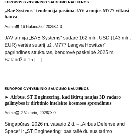
EUROPOS GYNYBININIO SAUGUMO NAUJIENOS
„Bae Systems“ tendencija pasiima JAV armijos M777 vilkusi
hauva
Admin
16 Balandžio, 2025
0
JAV armija „BAE Systems“ sudarė 162 mln. USD (143 mln.
EUR) vertės sutartį už „M777 Lengva Howitzer“
pagrindines struktūras, bendrovė paskelbė 2025 m.
Balandžio 15 […]
EUROPOS GYNYBININIO SAUGUMO NAUJIENOS
► Airbus, ST Engineering, kad ištirtų naujas 3D radaro
galimybes ir dirbtinio intelekto kosmoso sprendimus
Admin
2 Vasario, 2026
0
Singapūras, 2026 m. vasario 2 d. – „Airbus Defense and
Space“ ir „ST Engineering“ pasirašė du susitarimo