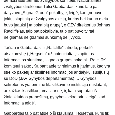
demokratus Senato žvalgybos komitete. Nacionalinės
žvalgybos direktorius Tulsi Gabbardas, kuris taip pat
dalyvavo „Signal Group“ pokalbyje, teigė, kad „nebuvo
jokių įslaptintų ar žvalgybos akcijų, kurios bet kuriuo metu
buvo įtraukti į tą pokalbių grupę“, o CŽV direktorius Johnas
Ratcliffe'as, taip pat pokalbyje, taip pat buvo tvirtai
neigiamas neigdamas sunkumą dėl įvykio.
Tačiau ir Gabbardas, ir „Ratcliffe“, atrodo, perkėlė
atsakomybę į „Hegseth“ už potencialiai įslaptintos
informacijos siuntimą į signalo grupės pokalbį. „Ratcliffe“
komitetui sakė: „Kalbant apie tvirtinimus ir įtarimus, kad yra
streiko paketų ar tikslinės informacijos ar dalykų, susijusių
su DoD (JAV Gynybos departamentas) … Gynybos
sekretorius yra pirminė klasifikavimo institucija nustatant,
ar kažkas klasifikuojamas, ar ne, ir, kaip supratau iš
žiniasklaidos pranešimų, gynybos sekretorius teigė, kad
informacija teigė“.
Gabbardas taip pat atidėjo šį klausimą Hegsethui, kuris tik