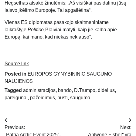
Hegsethas atsakė žinutėmis: „Aš visiškai pasidalinu jūsų
laisvo įkėlimo Europoje. Tai apgailėtina“.
Vienas ES diplomatas pasakojo skaitmeniniame
laikraštyje
Politico
„Blaiviai matyti, kaip jie kalba apie
Europą, kai mano, kad niekas neklauso“.
Source link
Posted in
EUROPOS GYNYBININIO SAUGUMO
NAUJIENOS
Tagged
administracijos
,
bando
,
D.Trumpo
,
didelius
,
pareigūnai
,
pažeidimus
,
pūsti
,
saugumo
Navigacija
Previous:
Next:
tarp
„Patria Arctic Event 2025“-
„Antwone Fisher“ yra