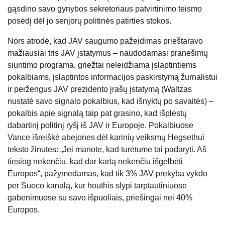
gąsdino savo gynybos sekretoriaus patvirtinimo teismo
posėdį dėl jo senjorų politinės patirties stokos.
Nors atrodė, kad JAV saugumo pažeidimas prieštaravo
mažiausiai tris JAV įstatymus – naudodamasi pranešimų
siuntimo programa, griežtai neleidžiama įslaptintiems
pokalbiams, įslaptintos informacijos paskirstymą žurnalistui
ir peržengus JAV prezidento įrašų įstatymą (Waltzas
nustatė savo signalo pokalbius, kad išnyktų po savaitės) –
pokalbis apie signalą taip pat grasino, kad išplėstų
dabartinį politinį ryšį iš JAV ir Europoje. Pokalbiuose
Vance išreiškė abejones dėl karinių veiksmų Hegsethui
teksto žinutes: „Jei manote, kad turėtume tai padaryti. Aš
tiesiog nekenčiu, kad dar kartą nekenčiu išgelbėti
Europos“, pažymėdamas, kad tik 3% JAV prekyba vykdo
per Sueco kanalą, kur houthis slypi tarptautiniuose
gabenimuose su savo išpuoliais, priešingai nei 40%
Europos.