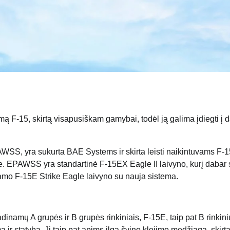
mą F-15, skirtą visapusiškam gamybai, todėl ją galima įdiegti į 
WSS, yra sukurta BAE Systems ir skirta leisti naikintuvams F-1
ose. EPAWSS yra standartinė F-15EX Eagle II laivyno, kurį dabar 
esamo F-15E Strike Eagle laivyno su nauja sistema.
mų A grupės ir B grupės rinkiniais, F-15E, taip pat B rinkinių
 ir statybą. Ji taip pat apims ilgą švino klojimo medžiagą, skirt