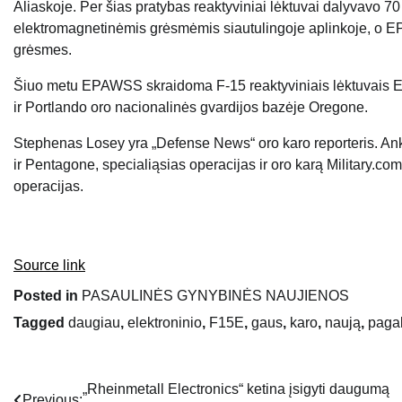
Aliaskoje. Per šias pratybas reaktyviniai lėktuvai dalyvavo 7
elektromagnetinėmis grėsmėmis siautulingoje aplinkoje, o EP
grėsmes.
Šiuo metu EPAWSS skraidoma F-15 reaktyviniais lėktuvais Eg
ir Portlando oro nacionalinės gvardijos bazėje Oregone.
Stephenas Losey yra „Defense News“ oro karo reporteris. Ank
ir Pentagone, specialiąsias operacijas ir oro karą Military.co
operacijas.
Source link
Posted in
PASAULINĖS GYNYBINĖS NAUJIENOS
Tagged
daugiau
,
elektroninio
,
F15E
,
gaus
,
karo
,
naują
,
paga
„Rheinmetall Electronics“ ketina įsigyti daugumą
Navigacija
Previous: