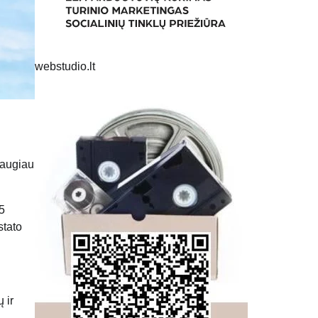
webstudio.lt
daugiau
5
stato
 ir
ą