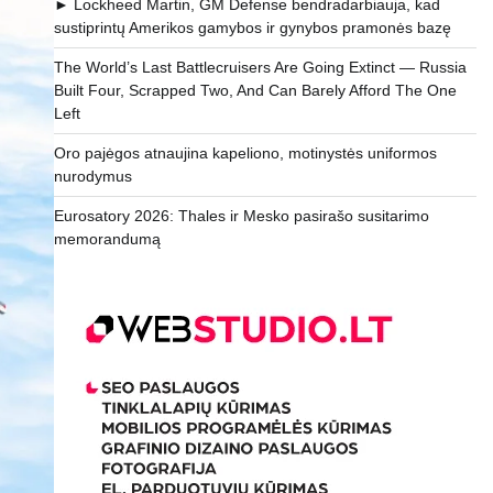
► Lockheed Martin, GM Defense bendradarbiauja, kad
sustiprintų Amerikos gamybos ir gynybos pramonės bazę
The World’s Last Battlecruisers Are Going Extinct — Russia
Built Four, Scrapped Two, And Can Barely Afford The One
Left
Oro pajėgos atnaujina kapeliono, motinystės uniformos
nurodymus
Eurosatory 2026: Thales ir Mesko pasirašo susitarimo
memorandumą