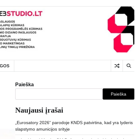
UGOS
Paieška
Paieška
Naujausi įrašai
„Eurosatory 2026“ parodoje KNDS patvirtina, kad yra lyderis
slapstymo amunicijos srityje