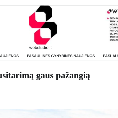
webstudio.lt
NAUJIENOS
PASAULINĖS GYNYBINĖS NAUJIENOS
PASLA
usitarimą gaus pažangią