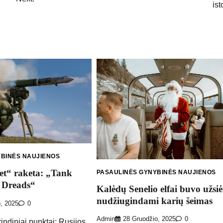
ist
YBINĖS NAUJIENOS
et“ raketa: „Tank
PASAULINĖS GYNYBINĖS NAUJIENOS
e Dreads“
Kalėdų Senelio elfai buvo užsi
nudžiugindami karių šeimas
o, 2025
0
Admin
28 Gruodžio, 2025
0
indiniai punktai: Rusijos