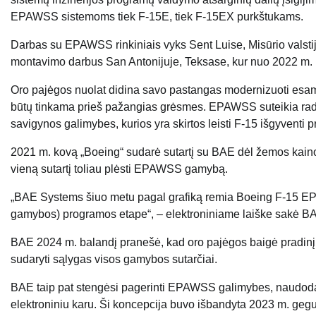
EPAWSS sistemoms tiek F-15E, tiek F-15EX purkštukams.
Darbas su EPAWSS rinkiniais vyks Sent Luise, Misūrio valsti
montavimo darbus San Antonijuje, Teksase, kur nuo 2022 m.
Oro pajėgos nuolat didina savo pastangas modernizuoti esamą
būtų tinkama prieš pažangias grėsmes. EPAWSS suteikia radar
savigynos galimybes, kurios yra skirtos leisti F-15 išgyventi pri
2021 m. kovą „Boeing“ sudarė sutartį su BAE dėl žemos kai
vieną sutartį toliau plėsti EPAWSS gamybą.
„BAE Systems šiuo metu pagal grafiką remia Boeing F-15 EPA
gamybos) programos etape“, – elektroniniame laiške sakė B
BAE 2024 m. balandį pranešė, kad oro pajėgos baigė pradinį
sudaryti sąlygas visos gamybos sutarčiai.
BAE taip pat stengėsi pagerinti EPAWSS galimybes, naudodama
elektroniniu karu. Ši koncepcija buvo išbandyta 2023 m. ge