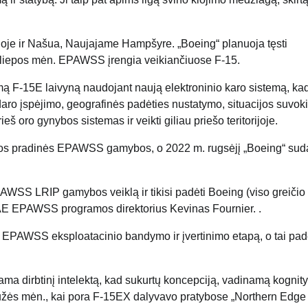
joje ir Našua, Naujajame Hampšyre. „Boeing“ planuoja tęsti
 liepos mėn. EPAWSS įrengia veikiančiuose F-15.
 F-15E laivyną naudojant naują elektroninio karo sistemą, kad
o įspėjimo, geografinės padėties nustatymo, situacijos suvoki
eš oro gynybos sistemas ir veikti giliau priešo teritorijoje.
nos pradinės EPAWSS gamybos, o 2022 m. rugsėjį „Boeing“ sud
WSS LRIP gamybos veiklą ir tikisi padėti Boeing (viso greičio
AE EPAWSS programos direktorius Kevinas Fournier. .
 EPAWSS eksploatacinio bandymo ir įvertinimo etapą, o tai pad
 dirbtinį intelektą, kad sukurtų koncepciją, vadinamą kognity
gužės mėn., kai pora F-15EX dalyvavo pratybose „Northern Edge