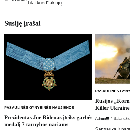
„blackned“ akcijų
tarp
įrašų
Susiję įrašai
PASAULINĖS GYN
Rusijos „Korn
Killer Ukrain
PASAULINĖS GYNYBINĖS NAUJIENOS
Prezidentas Joe Bidenas įteiks garbės
Admin
4 Balandži
medalį 7 tarnybos nariams
Santrauka ir pagr