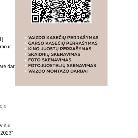
 ji
mo ir
arė dar
ėjo
viniu
 2023“