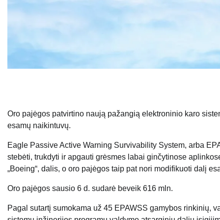
Oro pajėgos patvirtino naują pažangią elektroninio karo siste
esamų naikintuvų.
Eagle Passive Active Warning Survivability System, arba EPA
stebėti, trukdyti ir apgauti grėsmes labai ginčytinose aplink
„Boeing“, dalis, o oro pajėgos taip pat nori modifikuoti dalį 
Oro pajėgos sausio 6 d. sudarė beveik 616 mln.
Pagal sutartį sumokama už 45 EPAWSS gamybos rinkinių, vadina
sistemų inžinerijos programų valdymo atsarginių dalių įsigijimą