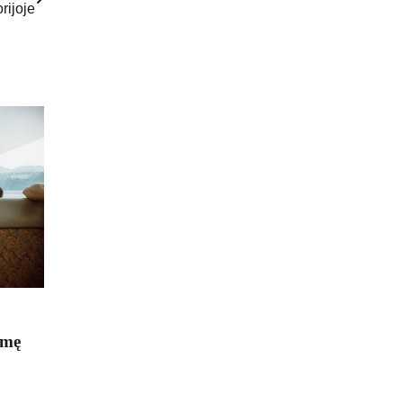
orijoje
ėmę