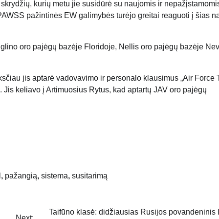
0 skrydžių, kurių metu jie susidūrė su naujomis ir nepažįstamomi
AWSS pažintinės EW galimybės turėjo greitai reaguoti į šias n
lino oro pajėgų bazėje Floridoje, Nellis oro pajėgų bazėje Ne
sčiau jis aptarė vadovavimo ir personalo klausimus „Air Force 
m. Jis keliavo į Artimuosius Rytus, kad aptartų JAV oro pajėgų
l
,
pažangią
,
sistema
,
susitarimą
Taifūno klasė: didžiausias Rusijos povandeninis 
Next: