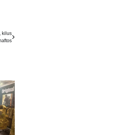
 kilus
naftos