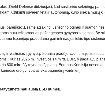
akė: „Diehl Defense didžiuojasi, kad sustiprino sėkmingą partn
ami užtikrinti suverenitetą ir autonomiją, kurio siekia mūsų kli
rius, pareiškė: „Esame atsakingi už technologines ir pramonines
ėgoms būtų teikiamos vis pažangesnės gynybos sistemos. Be sti
susitarimu Ispanijoje pradedama gaminti naujos tokio tipo sistemos
lių investicijas į gynybą. Ispanija pradėjo vadinamąsias specia
s, į kurias 2025 m. investuos 14 mlrd. EUR, o pagal ES plan
irta 800 mlrd. Vykdydama šį planą, Europos Komisija neseniai
 kuriuose oro gynyba atlieka pagrindinį vaidmenį.
skaitytumėte naujausią ESD numerį.