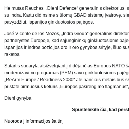
Helmutas Rauchas, „Diehl Defence“ generalinis direktorius, s
su Indra. Kartu didinsime siūlomų GBAD sistemų įvairovę, siekd
pavyzdžiui, Ispanijos ginkluotosios pajėgos.
José Vicente de los Mozos, „Indra Group“ generalinis direkto
partnerystes Europoje, kad sąjungininkų ginkluotosioms paj
Ispanijos ir Indros pozicijos oro ir oro gynybos srityje, šiuo 
raketos.
Sutartis sudaryta atsižvelgiant į didėjančias Europos NATO ša
modernizavimo programas (PEM) savo ginkluotosioms pajėgom
„ReArm Europe / Readiness 2030“ ateinančiais metais bus sk
pristatė pirmuosius keturis „Europos pasirengimo flagmanus“,
Diehl gynyba
Spustelėkite čia, kad per
Nuoroda į informacijos šaltinį