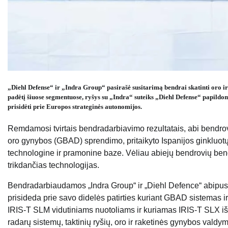
„Diehl Defense“ ir „Indra Group“ pasirašė susitarimą bendrai skatinti oro i
padėtį šiuose segmentuose, ryšys su „Indra“ suteiks „Diehl Defense“ papildo
prisidėti prie Europos strateginės autonomijos.
Remdamosi tvirtais bendradarbiavimo rezultatais, abi bendrov
oro gynybos (GBAD) sprendimo, pritaikyto Ispanijos ginkluo
technologine ir pramonine baze. Vėliau abiejų bendrovių bendrad
trikdančias technologijas.
Bendradarbiaudamos „Indra Group“ ir „Diehl Defence“ abipus
prisideda prie savo didelės patirties kuriant GBAD sistemas 
IRIS-T SLM vidutiniams nuotoliams ir kuriamas IRIS-T SLX išp
radarų sistemų, taktinių ryšių, oro ir raketinės gynybos valdy