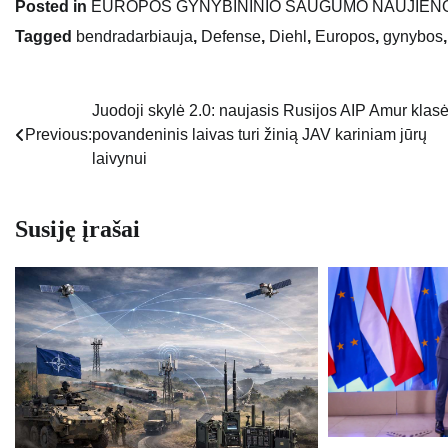
Posted in
EUROPOS GYNYBININIO SAUGUMO NAUJIEN
Tagged
bendradarbiauja
,
Defense
,
Diehl
,
Europos
,
gynybos
Juodoji skylė 2.0: naujasis Rusijos AIP Amur klas
Navigacija
Previous:
povandeninis laivas turi žinią JAV kariniam jūrų
tarp
laivynui
įrašų
Susiję įrašai