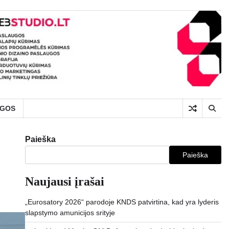
UGOS
Paieška
Paieška
Naujausi įrašai
„Eurosatory 2026“ parodoje KNDS patvirtina, kad yra lyderis
slapstymo amunicijos srityje