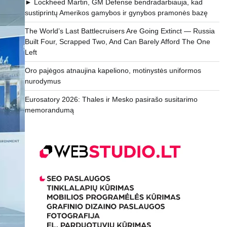
► Lockheed Martin, GM Defense bendradarbiauja, kad
sustiprintų Amerikos gamybos ir gynybos pramonės bazę
The World’s Last Battlecruisers Are Going Extinct — Russia
Built Four, Scrapped Two, And Can Barely Afford The One
Left
Oro pajėgos atnaujina kapeliono, motinystės uniformos
nurodymus
Eurosatory 2026: Thales ir Mesko pasirašo susitarimo
memorandumą