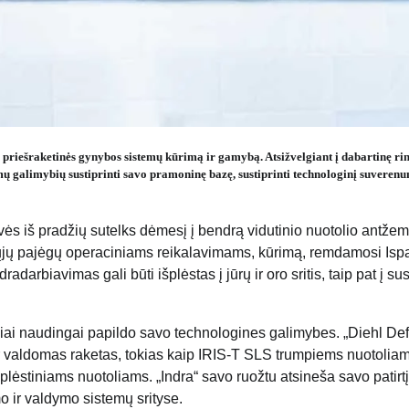
r priešraketinės gynybos sistemų kūrimą ir gamybą. Atsižvelgiant į dabartinę ri
mų galimybių sustiprinti savo pramoninę bazę, sustiprinti technologinį suverenu
ės iš pradžių sutelks dėmesį į bendrą vidutinio nuotolio antže
tųjų pajėgų operaciniams reikalavimams, kūrimą, remdamosi Isp
arbiavimas gali būti išplėstas į jūrų ir oro sritis, taip pat į sus
iai naudingai papildo savo technologines galimybes. „Diehl De
ir valdomas raketas, tokias kaip IRIS-T SLS trumpiems nuotoliam
lėstiniams nuotoliams. „Indra“ savo ruožtu atsineša savo patirtį
mo ir valdymo sistemų srityse.