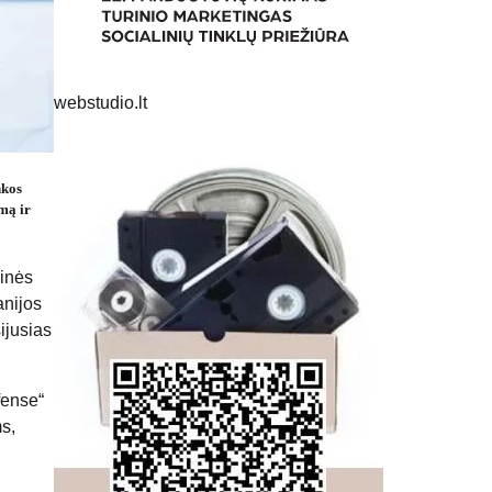
webstudio.lt
nkos
mą ir
minės
anijos
ijusias
fense“
s,