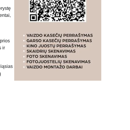
erystę
entai,
prios
 ir
liąsias
ą