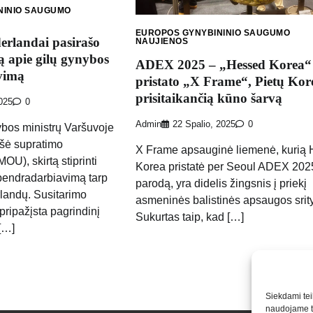
NINIO SAUGUMO
EUROPOS GYNYBININIO SAUGUMO
erlandai pasirašo
NAUJIENOS
apie gilų gynybos
ADEX 2025 – „Hessed Korea“
vimą
pristato „X Frame“, Pietų Kor
prisitaikančią kūno šarvą
2025
0
Admin
22 Spalio, 2025
0
ybos ministrų Varšuvoje
ašė supratimo
X Frame apsauginė liemenė, kurią
), skirtą stiprinti
Korea pristatė per Seoul ADEX 202
bendradarbiavimą tarp
parodą, yra didelis žingsnis į priekį
rlandų. Susitarimo
asmeninės balistinės apsaugos srity
ipažįsta pagrindinį
Sukurtas taip, kad […]
[…]
Siekdami teik
naudojame to