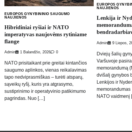
EUROPOS GYNYBI
NAUJIENOS
EUROPOS GYNYBININIO SAUGUMO
Lenkija ir Nyd
NAUJIENOS
memorandumą 
Hibridiniai ryšiai ir NATO
bendradarbia
imperatyvas naujovėms rytiniame
flange
Admin
9 Liepos, 
Admin
1 Balandžio, 2026
0
Dviejų šalių gyn
Varšuvoje pasir
NATO prisitaikant prie greitai kintančios
memorandumą (MOU
saugumo aplinkos, vienas reikalavimas
dvišalį gynybos 
tapo nedviprasmiškas – turėti atsparų,
Lenkijos ir Nyde
sąveikų ryšį, kuris yra atgrasymo,
memorandumas pr
sustiprinimo ir operatyvinio patikimumo
NATO vaidmenį 
pagrindas. Nuo […]