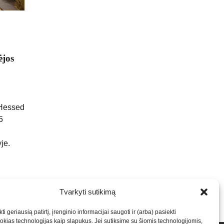
ėjos
 Hessed
5
je.
Tvarkyti sutikimą
ti geriausią patirtį, įrenginio informacijai saugoti ir (arba) pasiekti
kias technologijas kaip slapukus. Jei sutiksime su šiomis technologijomis,