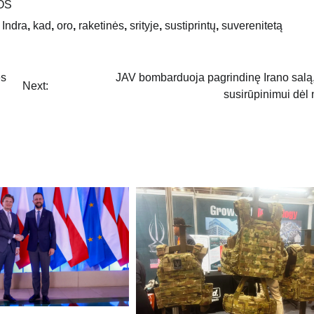
OS
,
Indra
,
kad
,
oro
,
raketinės
,
srityje
,
sustiprintų
,
suverenitetą
ės
JAV bombarduoja pagrindinę Irano salą,
Next:
susirūpinimui dėl 