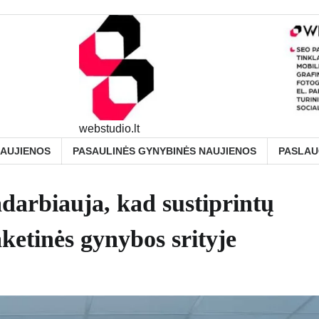
webstudio.lt
NAUJIENOS
PASAULINĖS GYNYBINĖS NAUJIENOS
PASLA
darbiauja, kad sustiprintų
aketinės gynybos srityje