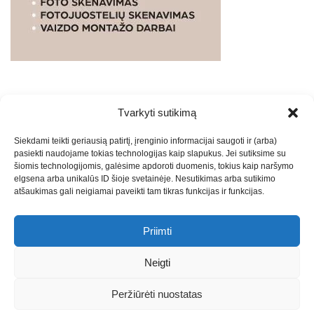
Tvarkyti sutikimą
WEBSTUDIO.LT
© SKAITMENINIO MARKETINGO
Siekdami teikti geriausią patirtį, įrenginio informacijai saugoti ir (arba)
PASLAUGOS. SEO tekstų rašymas, turinio kūrimas,
pasiekti naudojame tokias technologijas kaip slapukus. Jei sutiksime su
straipsnių rašymas ir talpinimas į mūsų valdomas
šiomis technologijomis, galėsime apdoroti duomenis, tokius kaip naršymo
svetaines.2026
Armijai.LT
Theme: Express News By
Adore
elgsena arba unikalūs ID šioje svetainėje. Nesutikimas arba sutikimo
atšaukimas gali neigiamai paveikti tam tikras funkcijas ir funkcijas.
Themes
.
Priimti
Draugai: -
Marketingo agentūra
-
Teisinės
konsultacijos
-
Skaidrių skenavimas
-
Klaipedos miesto
Neigti
naujienos
-
Miesto naujienos
-
Saulius Narbutas
-
Įvaizdžio
kūrimas
-
Veidoskaita
-
Teniso treniruotės
- Pranešimai spaudai
Peržiūrėti nuostatas
-
Kauno naujienos
-
Regionų naujienos
-
Palangos naujienos