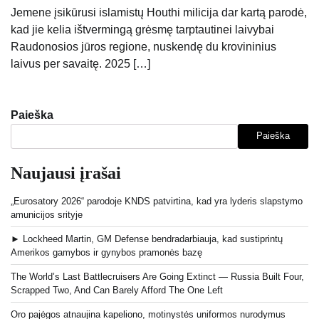
Jemene įsikūrusi islamistų Houthi milicija dar kartą parodė,
kad jie kelia ištvermingą grėsmę tarptautinei laivybai
Raudonosios jūros regione, nuskendę du krovininius
laivus per savaitę. 2025 […]
Paieška
Paieška
Naujausi įrašai
„Eurosatory 2026“ parodoje KNDS patvirtina, kad yra lyderis slapstymo
amunicijos srityje
► Lockheed Martin, GM Defense bendradarbiauja, kad sustiprintų
Amerikos gamybos ir gynybos pramonės bazę
The World’s Last Battlecruisers Are Going Extinct — Russia Built Four,
Scrapped Two, And Can Barely Afford The One Left
Oro pajėgos atnaujina kapeliono, motinystės uniformos nurodymus