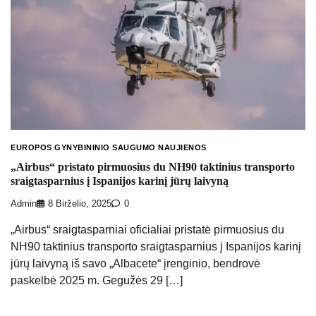
EUROPOS GYNYBININIO SAUGUMO NAUJIENOS
„Airbus“ pristato pirmuosius du NH90 taktinius transporto
sraigtasparnius į Ispanijos karinį jūrų laivyną
Admin
8 Birželio, 2025
0
„Airbus“ sraigtasparniai oficialiai pristatė pirmuosius du
NH90 taktinius transporto sraigtasparnius į Ispanijos karinį
jūrų laivyną iš savo „Albacete“ įrenginio, bendrovė
paskelbė 2025 m. Gegužės 29 […]