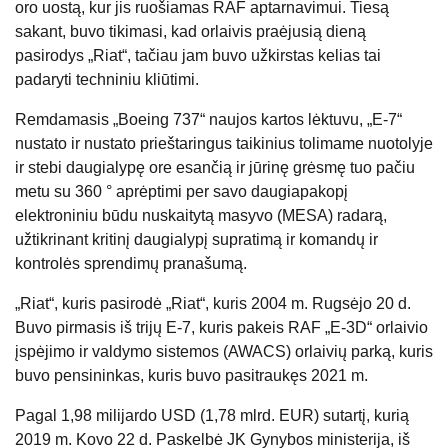
oro uostą, kur jis ruošiamas RAF aptarnavimui. Tiesą
sakant, buvo tikimasi, kad orlaivis praėjusią dieną
pasirodys „Riat“, tačiau jam buvo užkirstas kelias tai
padaryti techniniu kliūtimi.
Remdamasis „Boeing 737“ naujos kartos lėktuvu, „E-7“
nustato ir nustato prieštaringus taikinius tolimame nuotolyje
ir stebi daugialypę ore esančią ir jūrinę grėsmę tuo pačiu
metu su 360 ° aprėptimi per savo daugiapakopį
elektroniniu būdu nuskaitytą masyvo (MESA) radarą,
užtikrinant kritinį daugialypį supratimą ir komandų ir
kontrolės sprendimų pranašumą.
„Riat“, kuris pasirodė „Riat“, kuris 2004 m. Rugsėjo 20 d.
Buvo pirmasis iš trijų E-7, kuris pakeis RAF „E-3D“ orlaivio
įspėjimo ir valdymo sistemos (AWACS) orlaivių parką, kuris
buvo pensininkas, kuris buvo pasitraukęs 2021 m.
Pagal 1,98 milijardo USD (1,78 mlrd. EUR) sutartį, kurią
2019 m. Kovo 22 d. Paskelbė JK Gynybos ministerija, iš