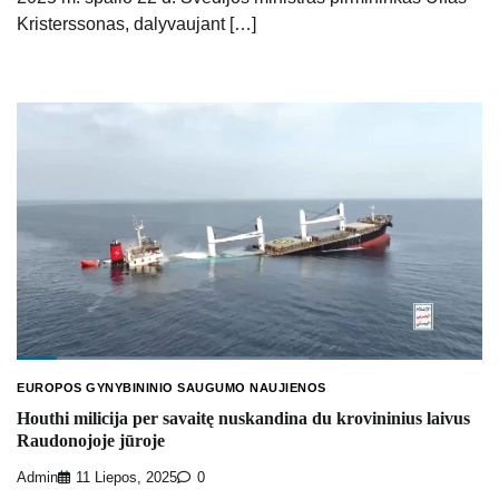
Kristerssonas, dalyvaujant […]
EUROPOS GYNYBININIO SAUGUMO NAUJIENOS
Houthi milicija per savaitę nuskandina du krovininius laivus
Raudonojoje jūroje
Admin
11 Liepos, 2025
0