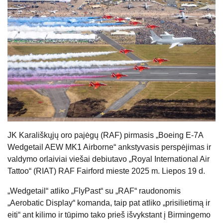
JK Karališkųjų oro pajėgų (RAF) pirmasis „Boeing E-7A
Wedgetail AEW MK1 Airborne“ ankstyvasis perspėjimas ir
valdymo orlaiviai viešai debiutavo „Royal International Air
Tattoo“ (RIAT) RAF Fairford mieste 2025 m. Liepos 19 d.
„Wedgetail“ atliko „FlyPast“ su „RAF“ raudonomis
„Aerobatic Display“ komanda, taip pat atliko „prisilietimą ir
eiti“ ant kilimo ir tūpimo tako prieš išvykstant į Birmingemo