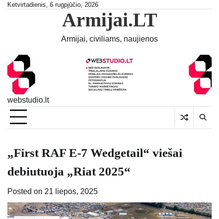
Skip
Ketvirtadienis, 6 rugpjūčio, 2026
Armijai.LT
to
content
Armijai, civiliams, naujienos
webstudio.lt
„First RAF E-7 Wedgetail“ viešai
debiutuoja „Riat 2025“
Posted on
21 liepos, 2025