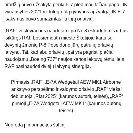
pradžių buvo užsakyta penki E-7 pledimai, tačiau pagal JK
vyriausybės 2021 m. Integruotą gynybos apžvalgą JK E-7
įsakymas buvo sumažintas iki trijų orlaivių.
„RAF“ vestuviai bus naudojami po Nr. 8 eskadrilėmis ir bus
įsikūręs RAF Lossiemouth mieste Škotijoje kartu su
devynių žmonių P-8 Poseidono jūrų patrulių orlaivių
laivynu. Tai, kad abu orlaivių tipai yra pagrįsti plačiai
naudojamu „Boeing 737“ naujos kartos lėktuvų rėmu, leis
RAF pasinaudoti dviejų laivynų sinergija.
Pirmasis „RAF“ „E-7A Wedgetail AEW MK1 Airborne“
ankstyvo perspėjimo ir valdymo orlaivio „RAF“ viešai
debiutuoja „Riat 2025“ (karūnos autorių teisės), „RAF“
pirmoji „E-7A Wedgetail AEW MK1“ (karūnos autorių
teisės).
Nuoroda į informacijos šaltinį