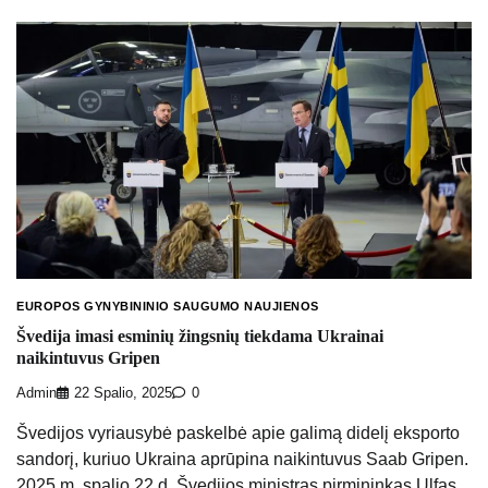
EUROPOS GYNYBININIO SAUGUMO NAUJIENOS
Švedija imasi esminių žingsnių tiekdama Ukrainai
naikintuvus Gripen
Admin
22 Spalio, 2025
0
Švedijos vyriausybė paskelbė apie galimą didelį eksporto
sandorį, kuriuo Ukraina aprūpina naikintuvus Saab Gripen.
2025 m. spalio 22 d. Švedijos ministras pirmininkas Ulfas