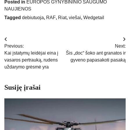
Posted in
EUROPOS GYNYBININIO SAUGUMO
NAUJIENOS
Tagged
debiutuoja
,
RAF
,
Riat
,
viešai
,
Wedgetail
Navigacija
Previous:
Next:
tarp
Kai įstatymų leidėjai eina į
Šis „doc“ šoko ant granatos ir
vasaros pertrauką, rudens
gyveno papasakoti pasaką
įrašų
uždarymo grėsmė yra
Susiję įrašai