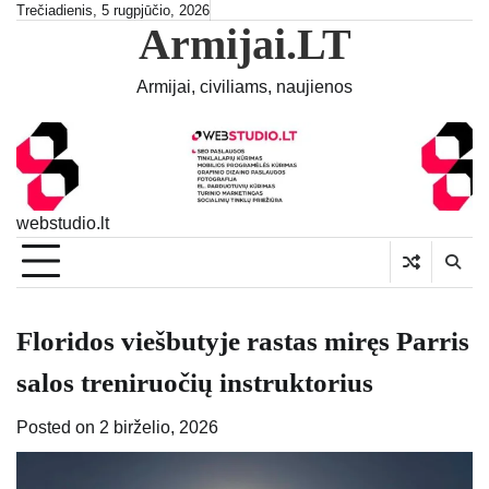
Skip
Trečiadienis, 5 rugpjūčio, 2026
Armijai.LT
to
content
Armijai, civiliams, naujienos
webstudio.lt
Floridos viešbutyje rastas miręs Parris
salos treniruočių instruktorius
Posted on
2 birželio, 2026