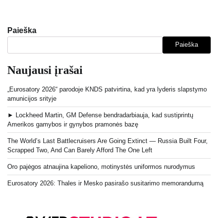
Paieška
Paieška
Naujausi įrašai
„Eurosatory 2026“ parodoje KNDS patvirtina, kad yra lyderis slapstymo
amunicijos srityje
► Lockheed Martin, GM Defense bendradarbiauja, kad sustiprintų
Amerikos gamybos ir gynybos pramonės bazę
The World’s Last Battlecruisers Are Going Extinct — Russia Built Four,
Scrapped Two, And Can Barely Afford The One Left
Oro pajėgos atnaujina kapeliono, motinystės uniformos nurodymus
Eurosatory 2026: Thales ir Mesko pasirašo susitarimo memorandumą