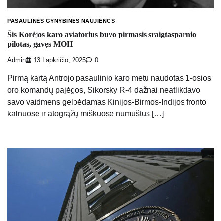
PASAULINĖS GYNYBINĖS NAUJIENOS
Šis Korėjos karo aviatorius buvo pirmasis sraigtasparnio
pilotas, gavęs MOH
Admin
13 Lapkričio, 2025
0
Pirmą kartą Antrojo pasaulinio karo metu naudotas 1-osios
oro komandų pajėgos, Sikorsky R-4 dažnai neatlikdavo
savo vaidmens gelbėdamas Kinijos-Birmos-Indijos fronto
kalnuose ir atogrąžų miškuose numuštus […]