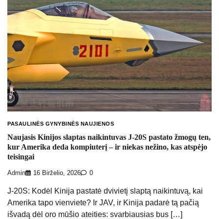
PASAULINĖS GYNYBINĖS NAUJIENOS
Naujasis Kinijos slaptas naikintuvas J-20S pastato žmogų ten,
kur Amerika deda kompiuterį – ir niekas nežino, kas atspėjo
teisingai
Admin
16 Birželio, 2026
0
J-20S: Kodėl Kinija pastatė dvivietį slaptą naikintuvą, kai
Amerika tapo vienviete? Ir JAV, ir Kinija padarė tą pačią
išvadą dėl oro mūšio ateities: svarbiausias bus […]