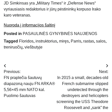
JD Simkinsas yra „Military Times“ ir „Defense News“
vyriausiasis redaktorius ir jūrų pėstininkų korpuso Irako
karo veteranas.
Nuoroda į informacijos šaltinį
Posted in
PASAULINĖS GYNYBINĖS NAUJIENOS
Tagged
Floridos
,
instruktorius
,
miręs
,
Parris
,
rastas
,
salos
,
treniruočių
,
viešbutyje
Navigacija
Previous:
Next:
tarp
FN praplečia šautuvų
In 2015 a small, decades-old
diapazoną nauju FN ARKA®
French submarine slipped
įrašų
5,56×45 mm NATO kal.
undetected through the
Puolimo šautuvas
destroyers and helicopters
screening the USS Theodore
Roosevelt and „sank” the