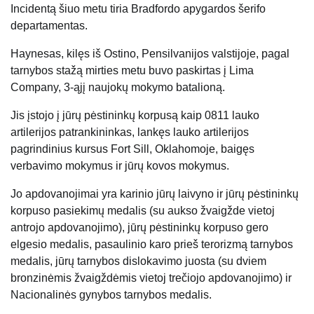
Incidentą šiuo metu tiria Bradfordo apygardos šerifo
departamentas.
Haynesas, kilęs iš Ostino, Pensilvanijos valstijoje, pagal
tarnybos stažą mirties metu buvo paskirtas į Lima
Company, 3-ąjį naujokų mokymo batalioną.
Jis įstojo į jūrų pėstininkų korpusą kaip 0811 lauko
artilerijos patrankininkas, lankęs lauko artilerijos
pagrindinius kursus Fort Sill, Oklahomoje, baigęs
verbavimo mokymus ir jūrų kovos mokymus.
Jo apdovanojimai yra karinio jūrų laivyno ir jūrų pėstininkų
korpuso pasiekimų medalis (su aukso žvaigžde vietoj
antrojo apdovanojimo), jūrų pėstininkų korpuso gero
elgesio medalis, pasaulinio karo prieš terorizmą tarnybos
medalis, jūrų tarnybos dislokavimo juosta (su dviem
bronzinėmis žvaigždėmis vietoj trečiojo apdovanojimo) ir
Nacionalinės gynybos tarnybos medalis.