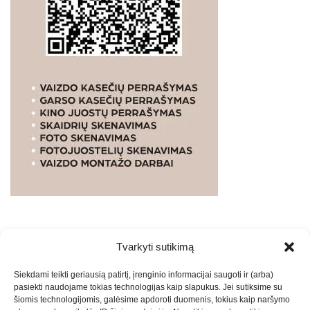
Tvarkyti sutikimą
WEBSTUDIO.LT
© SKAITMENINIO MARKETINGO
Siekdami teikti geriausią patirtį, įrenginio informacijai saugoti ir (arba)
PASLAUGOS. SEO tekstų rašymas, turinio kūrimas,
pasiekti naudojame tokias technologijas kaip slapukus. Jei sutiksime su
straipsnių rašymas ir talpinimas į mūsų valdomas
šiomis technologijomis, galėsime apdoroti duomenis, tokius kaip naršymo