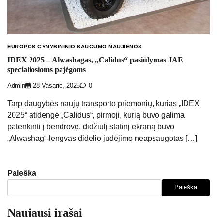
EUROPOS GYNYBININIO SAUGUMO NAUJIENOS
IDEX 2025 – Alwashagas, „Calidus“ pasiūlymas JAE
specialiosioms pajėgoms
Admin
28 Vasario, 2025
0
Tarp daugybės naujų transporto priemonių, kurias „IDEX
2025“ atidengė „Calidus“, pirmoji, kurią buvo galima
patenkinti į bendrovę, didžiulį statinį ekraną buvo
„Alwashag“-lengvas didelio judėjimo neapsaugotas […]
Paieška
Paieška
Naujausi įrašai