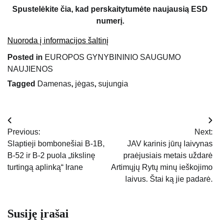
Spustelėkite čia, kad perskaitytumėte naujausią ESD
numerį.
Nuoroda į informacijos šaltinį
Posted in
EUROPOS GYNYBININIO SAUGUMO
NAUJIENOS
Tagged
Damenas
,
jėgas
,
sujungia
Navigacija
Previous:
Next:
tarp
Slaptieji bombonešiai B-1B,
JAV karinis jūrų laivynas
B-52 ir B-2 puola „tikslinę
praėjusiais metais uždarė
įrašų
turtingą aplinką“ Irane
Artimųjų Rytų minų ieškojimo
laivus. Štai ką jie padarė.
Susiję įrašai