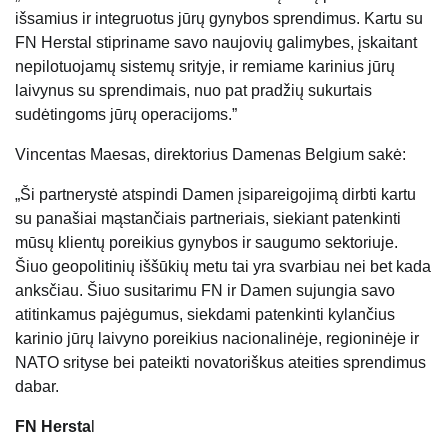
išsamius ir integruotus jūrų gynybos sprendimus. Kartu su
FN Herstal stipriname savo naujovių galimybes, įskaitant
nepilotuojamų sistemų srityje, ir remiame karinius jūrų
laivynus su sprendimais, nuo pat pradžių sukurtais
sudėtingoms jūrų operacijoms.”
Vincentas Maesas, direktorius Damenas Belgium sakė:
„Ši partnerystė atspindi Damen įsipareigojimą dirbti kartu
su panašiai mąstančiais partneriais, siekiant patenkinti
mūsų klientų poreikius gynybos ir saugumo sektoriuje.
Šiuo geopolitinių iššūkių metu tai yra svarbiau nei bet kada
anksčiau. Šiuo susitarimu FN ir Damen sujungia savo
atitinkamus pajėgumus, siekdami patenkinti kylančius
karinio jūrų laivyno poreikius nacionalinėje, regioninėje ir
NATO srityse bei pateikti novatoriškus ateities sprendimus
dabar.
FN Hersta
l