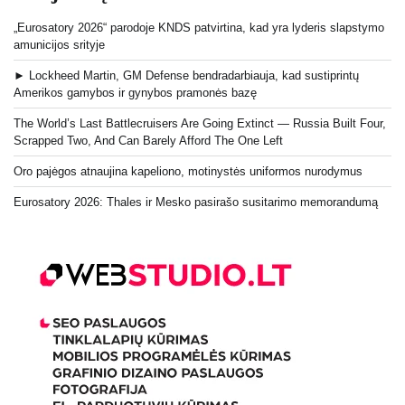
„Eurosatory 2026“ parodoje KNDS patvirtina, kad yra lyderis slapstymo
amunicijos srityje
► Lockheed Martin, GM Defense bendradarbiauja, kad sustiprintų
Amerikos gamybos ir gynybos pramonės bazę
The World’s Last Battlecruisers Are Going Extinct — Russia Built Four,
Scrapped Two, And Can Barely Afford The One Left
Oro pajėgos atnaujina kapeliono, motinystės uniformos nurodymus
Eurosatory 2026: Thales ir Mesko pasirašo susitarimo memorandumą