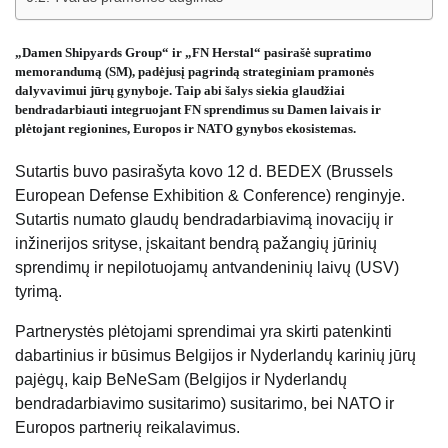
„Damen Shipyards Group“ ir „FN Herstal“ pasirašė supratimo
memorandumą (SM), padėjusį pagrindą strateginiam pramonės
dalyvavimui jūrų gynyboje. Taip abi šalys siekia glaudžiai
bendradarbiauti integruojant FN sprendimus su Damen laivais ir
plėtojant regionines, Europos ir NATO gynybos ekosistemas.
Sutartis buvo pasirašyta kovo 12 d. BEDEX (Brussels
European Defense Exhibition & Conference) renginyje.
Sutartis numato glaudų bendradarbiavimą inovacijų ir
inžinerijos srityse, įskaitant bendrą pažangių jūrinių
sprendimų ir nepilotuojamų antvandeninių laivų (USV)
tyrimą.
Partnerystės plėtojami sprendimai yra skirti patenkinti
dabartinius ir būsimus Belgijos ir Nyderlandų karinių jūrų
pajėgų, kaip BeNeSam (Belgijos ir Nyderlandų
bendradarbiavimo susitarimo) susitarimo, bei NATO ir
Europos partnerių reikalavimus.