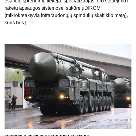
esančių sprendimų tiekėja, specializuojasi oro stebėjimo ir
raketų apsaugos sistemose, sukūrė µDIRCM
(mikrokreaktyvią infraraudonųjų spindulių skaitiklio matą),
kuris bus […]