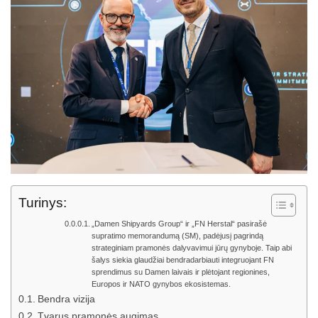
Turinys:
„Damen Shipyards Group“ ir „FN Herstal“ pasirašė
supratimo memorandumą (SM), padėjusį pagrindą
strateginiam pramonės dalyvavimui jūrų gynyboje. Taip abi
šalys siekia glaudžiai bendradarbiauti integruojant FN
sprendimus su Damen laivais ir plėtojant regionines,
Europos ir NATO gynybos ekosistemas.
Bendra vizija
Tvarus pramonės augimas