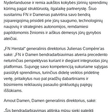
Nyderlanduose ir remia aukštos kokybės jūrinių sprendimų
kūrimą pagal struktūruotą, ilgalaikę partnerystę. Šiuo
susitarimu FN ir Damenas patvirtina savo bendrą
įsipareigojimą prisidėti prie jūrų saugumo, technologinių
naujovių ir strateginės autonomijos, remdamiesi
papildomomis žiniomis ir aiškus dėmesys jūrų gynybos
ateičiai.
„FN Herstal“ generalinis direktorius Julienas Compère'as
sakė: „FN ir Damen bendradarbiavimas atveria precedento
neturinčias perspektyvas kuriant ir diegiant integruotas jūrų
platformas. Sujungę savo kompetenciją sukuriame sąlygas
pasiūlyti sprendimus, turinčius didelę veiklos pridėtinę
vertę, pritaikytus nuo pat pradžių dabartiniams ir
būsimiems reikliausių pasaulio ginkluotųjų pajėgų
iššūkiams.
Arnout Damen, Damen generalinis direktorius, sakė:
„Šis bendradarbiavimas atitinka mūsų siekį pateikti