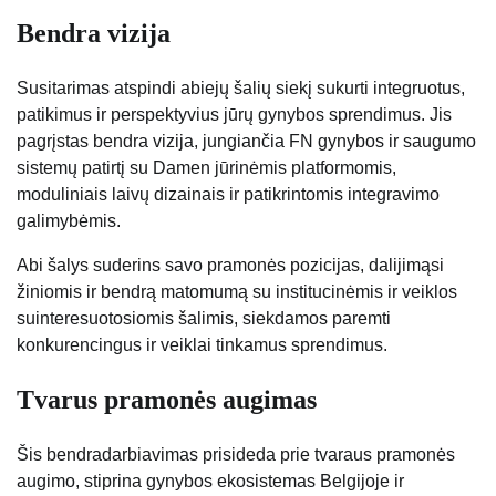
Bendra vizija
Susitarimas atspindi abiejų šalių siekį sukurti integruotus,
patikimus ir perspektyvius jūrų gynybos sprendimus. Jis
pagrįstas bendra vizija, jungiančia FN gynybos ir saugumo
sistemų patirtį su Damen jūrinėmis platformomis,
moduliniais laivų dizainais ir patikrintomis integravimo
galimybėmis.
Abi šalys suderins savo pramonės pozicijas, dalijimąsi
žiniomis ir bendrą matomumą su institucinėmis ir veiklos
suinteresuotosiomis šalimis, siekdamos paremti
konkurencingus ir veiklai tinkamus sprendimus.
Tvarus pramonės augimas
Šis bendradarbiavimas prisideda prie tvaraus pramonės
augimo, stiprina gynybos ekosistemas Belgijoje ir