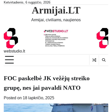
Skip
Ketvirtadienis, 6 rugpjūčio, 2026
Armijai.LT
to
content
Armijai, civiliams, naujienos
webstudio.lt
FOC paskelbė JK vežėjų streiko
grupę, nes jai pavaldi NATO
Posted on
18 lapkričio, 2025