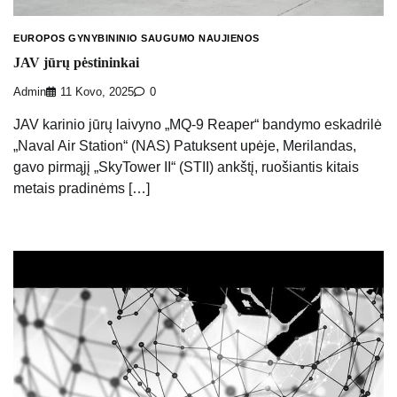
EUROPOS GYNYBININIO SAUGUMO NAUJIENOS
JAV jūrų pėstininkai
Admin
11 Kovo, 2025
0
JAV karinio jūrų laivyno „MQ-9 Reaper“ bandymo eskadrilė
„Naval Air Station“ (NAS) Patuksent upėje, Merilandas,
gavo pirmąjį „SkyTower II“ (STII) ankštį, ruošiantis kitais
metais pradinėms […]