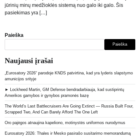
jūrinių minų medžioklės sistemą nuo galo iki galo. Šis
pasiekimas yra […]
Paieška
Paieška
Naujausi įrašai
„Eurosatory 2026“ parodoje KNDS patvirtina, kad yra lyderis slapstymo
amunicijos srityje
► Lockheed Martin, GM Defense bendradarbiauja, kad sustiprintų
Amerikos gamybos ir gynybos pramonės bazę
The World’s Last Battlecruisers Are Going Extinct — Russia Built Four,
Scrapped Two, And Can Barely Afford The One Left
Oro pajėgos atnaujina kapeliono, motinystės uniformos nurodymus
Eurosatory 2026: Thales ir Mesko pasirašo susitarimo memorandumą