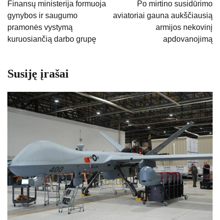
tarp
Finansų ministerija formuoja
Po mirtino susidūrimo
gynybos ir saugumo
aviatoriai gauna aukščiausią
įrašų
pramonės vystymą
armijos nekovinį
kuruosiančią darbo grupę
apdovanojimą
Susiję įrašai