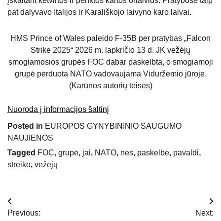
įskaitant ketvirtos ir penktos kartos orlaivius. Pratybose taip
pat dalyvavo Italijos ir Karališkojo laivyno karo laivai.
HMS Prince of Wales paleido F-35B per pratybas „Falcon
Strike 2025“ 2026 m. lapkričio 13 d. JK vežėjų
smogiamosios grupės FOC dabar paskelbta, o smogiamoji
grupė perduota NATO vadovaujama Viduržemio jūroje.
(Karūnos autorių teisės)
Nuoroda į informacijos šaltinį
Posted in
EUROPOS GYNYBININIO SAUGUMO
NAUJIENOS
Tagged
FOC
,
grupė
,
jai
,
NATO
,
nes
,
paskelbė
,
pavaldi
,
streiko
,
vežėjų
Navigacija
Previous:
Next: