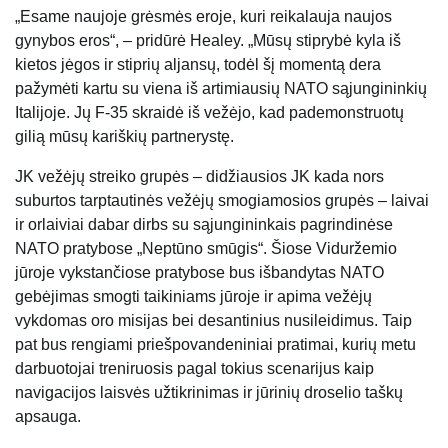
„Esame naujoje grėsmės eroje, kuri reikalauja naujos
gynybos eros“, – pridūrė Healey. „Mūsų stiprybė kyla iš
kietos jėgos ir stiprių aljansų, todėl šį momentą dera
pažymėti kartu su viena iš artimiausių NATO sąjungininkių
Italijoje. Jų F-35 skraidė iš vežėjo, kad pademonstruotų
gilią mūsų kariškių partnerystę.
JK vežėjų streiko grupės – didžiausios JK kada nors
suburtos tarptautinės vežėjų smogiamosios grupės – laivai
ir orlaiviai dabar dirbs su sąjungininkais pagrindinėse
NATO pratybose „Neptūno smūgis“. Šiose Viduržemio
jūroje vykstančiose pratybose bus išbandytas NATO
gebėjimas smogti taikiniams jūroje ir apima vežėjų
vykdomas oro misijas bei desantinius nusileidimus. Taip
pat bus rengiami priešpovandeniniai pratimai, kurių metu
darbuotojai treniruosis pagal tokius scenarijus kaip
navigacijos laisvės užtikrinimas ir jūrinių droselio taškų
apsauga.