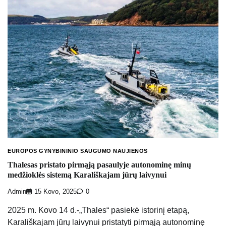
EUROPOS GYNYBININIO SAUGUMO NAUJIENOS
Thalesas pristato pirmąją pasaulyje autonominę minų
medžioklės sistemą Karališkajam jūrų laivynui
Admin
15 Kovo, 2025
0
2025 m. Kovo 14 d.-„Thales“ pasiekė istorinį etapą,
Karališkajam jūrų laivynui pristatyti pirmąją autonominę