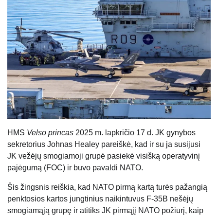
HMS
Velso princas
2025 m. lapkričio 17 d. JK gynybos
sekretorius Johnas Healey pareiškė, kad ir su ja susijusi
JK vežėjų smogiamoji grupė pasiekė visišką operatyvinį
pajėgumą (FOC) ir buvo pavaldi NATO.
Šis žingsnis reiškia, kad NATO pirmą kartą turės pažangią
penktosios kartos jungtinius naikintuvus F-35B nešėjų
smogiamąją grupę ir atitiks JK pirmąjį NATO požiūrį, kaip