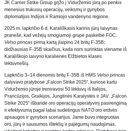
JK Carrier Strike Group grįžo į Viduržemio jūrą po penkis
mėnesius trukusių operacijų, veiksmų ir gynybos
diplomatijos Indijos ir Ramiojo vandenyno regione.
2025 m. lapkričio 6 d. Karališkasis karinis jūrų laivynas
pranešė, kad vežėjų smogiamoji grupė paskelbė FOC.
Velso princas
pirmą kartą įlaipino 24 britų F-35B:
didžiausias F-35B skaičius, kada nors surinktas viename iš
Karališkojo laivyno karalienės Elžbietos klasės
lėktuvnešių.
Lapkričio 3–14 dienomis britų F-35B iš HMS
Velso princas
dalyvavo pratybose „Falcon Strike 2025“, kuriose kartu
Viduržemio jūroje treniravosi 50 lėktuvų iš Italijos,
Prancūzijos, Graikijos, Jungtinės Karalystės ir JAV. „Falcon
Strike 2025“ išbandė oro operacijų operatyvinį pasirengimą
ir efektyvumą pagal labai sudėtingus NATO oro erdvės
apsaugos ir gynybos scenarijus. Jame buvo integruotas
oro, jūrų ir sausumos išteklių ir pajėgumų naudojimas,