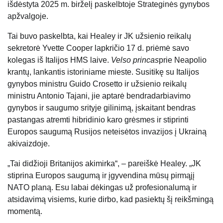
išdėstyta 2025 m. birželį paskelbtoje Strateginės gynybos
apžvalgoje.
Tai buvo paskelbta, kai Healey ir JK užsienio reikalų
sekretorė Yvette Cooper lapkričio 17 d. priėmė savo
kolegas iš Italijos HMS laive.
Velso princas
prie Neapolio
krantų, lankantis istoriniame mieste. Susitikę su Italijos
gynybos ministru Guido Crosetto ir užsienio reikalų
ministru Antonio Tajani, jie aptarė bendradarbiavimo
gynybos ir saugumo srityje gilinimą, įskaitant bendras
pastangas atremti hibridinio karo grėsmes ir stiprinti
Europos saugumą Rusijos neteisėtos invazijos į Ukrainą
akivaizdoje.
„Tai didžioji Britanijos akimirka“, – pareiškė Healey. „JK
stiprina Europos saugumą ir įgyvendina mūsų pirmąjį
NATO planą. Esu labai dėkingas už profesionalumą ir
atsidavimą visiems, kurie dirbo, kad pasiektų šį reikšmingą
momentą.