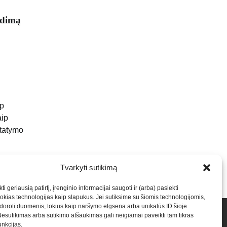
idimą
ip
aip
statymo
Tvarkyti sutikimą
ti geriausią patirtį, įrenginio informacijai saugoti ir (arba) pasiekti
kias technologijas kaip slapukus. Jei sutiksime su šiomis technologijomis,
oroti duomenis, tokius kaip naršymo elgsena arba unikalūs ID šioje
talpinimas į mūsų valdomas svetaines.2026
Armijai.LT
Nesutikimas arba sutikimo atšaukimas gali neigiamai paveikti tam tikras
funkcijas.