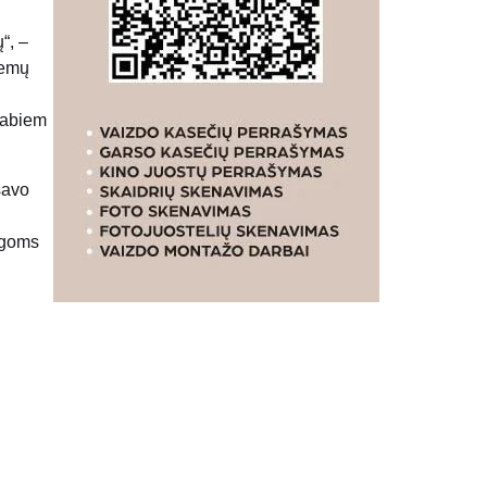
“, –
temų
 abiem
savo
egoms