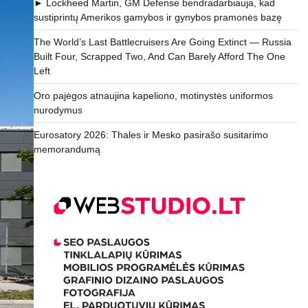
► Lockheed Martin, GM Defense bendradarbiauja, kad
sustiprintų Amerikos gamybos ir gynybos pramonės bazę
The World’s Last Battlecruisers Are Going Extinct — Russia
Built Four, Scrapped Two, And Can Barely Afford The One
Left
Oro pajėgos atnaujina kapeliono, motinystės uniformos
nurodymus
Eurosatory 2026: Thales ir Mesko pasirašo susitarimo
memorandumą