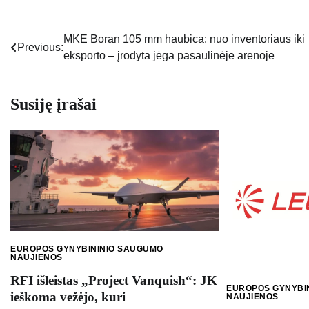
MKE Boran 105 mm haubica: nuo inventoriaus iki
Navigacija
Previous:
eksporto – įrodyta jėga pasaulinėje arenoje
tarp
įrašų
Susiję įrašai
EUROPOS GYNYBININIO SAUGUMO
NAUJIENOS
RFI išleistas „Project Vanquish“: JK
EUROPOS GYNYBI
ieškoma vežėjo, kuri
NAUJIENOS