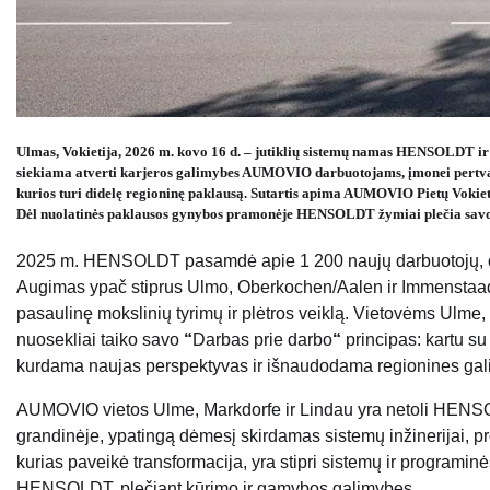
Ulmas, Vokietija, 2026 m. kovo 16 d. – jutiklių sistemų namas HENSOLDT i
siekiama atverti karjeros galimybes AUMOVIO darbuotojams, įmonei pertvarka
kurios turi didelę regioninę paklausą. Sutartis apima AUMOVIO Pietų Vokiet
Dėl nuolatinės paklausos gynybos pramonėje HENSOLDT žymiai plečia savo 
2025 m. HENSOLDT pasamdė apie 1 200 naujų darbuotojų, o 2
Augimas ypač stiprus Ulmo, Oberkochen/Aalen ir Immenstaad
pasaulinę mokslinių tyrimų ir plėtros veiklą. Vietovėms Ulme,
nuosekliai taiko savo
“
Darbas prie darbo
“
principas: kartu su
kurdama naujas perspektyvas ir išnaudodama regionines ga
AUMOVIO vietos Ulme, Markdorfe ir Lindau yra netoli HENS
grandinėje, ypatingą dėmesį skirdamas sistemų inžinerijai, pr
kurias paveikė transformacija, yra stipri sistemų ir programinės
HENSOLDT, plečiant kūrimo ir gamybos galimybes.