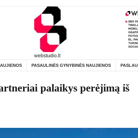
webstudio.lt
NAUJIENOS
PASAULINĖS GYNYBINĖS NAUJIENOS
PASLA
eriai palaikys perėjimą iš