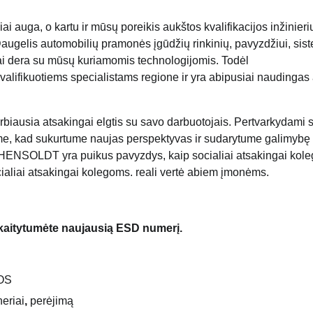
 auga, o kartu ir mūsų poreikis aukštos kvalifikacijos inžinierių
augelis automobilių pramonės įgūdžių rinkinių, pavyzdžiui, sis
kiai dera su mūsų kuriamomis technologijomis. Todėl
lifikuotiems specialistams regione ir yra abipusiai naudingas
ausia atsakingai elgtis su savo darbuotojais. Pertvarkydami 
rbame, kad sukurtume naujas perspektyvas ir sudarytume galimybę
u HENSOLDT yra puikus pavyzdys, kaip socialiai atsakingai kol
aliai atsakingai kolegoms. reali vertė abiem įmonėms.
skaitytumėte naujausią ESD numerį.
OS
neriai
,
perėjimą