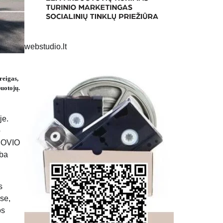
webstudio.lt
reigas,
uotojų.
je.
o
UMOVIO
rba
s
se,
os