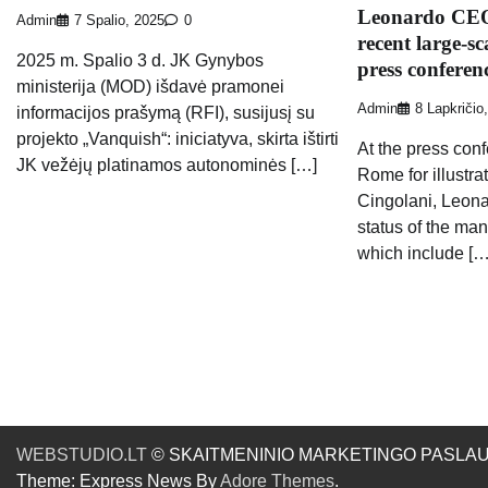
Leonardo CEO d
Admin
7 Spalio, 2025
0
recent large-sc
2025 m. Spalio 3 d. JK Gynybos
press conferen
ministerija (MOD) išdavė pramonei
Admin
8 Lapkričio
informacijos prašymą (RFI), susijusį su
projekto „Vanquish“: iniciatyva, skirta ištirti
At the press con
JK vežėjų platinamos autonominės […]
Rome for illustra
Cingolani, Leona
status of the many
which include […
WEBSTUDIO.LT
© SKAITMENINIO MARKETINGO PASLAUGOS. SE
Theme: Express News By
Adore Themes
.