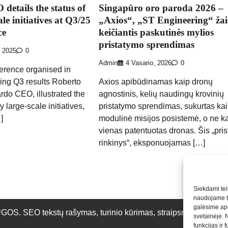
etails the status of
Singapūro oro paroda 2026 –
ale initiatives at Q3/25
„Axios“, „ST Engineering“ ža
ce
keičiantis paskutinės mylios
pristatymo sprendimas
, 2025
0
Admin
4 Vasario, 2026
0
ference organised in
ting Q3 results Roberto
Axios apibūdinamas kaip dronų
rdo CEO, illustrated the
agnostinis, kelių naudingų krovinių
 large-scale initiatives,
pristatymo sprendimas, sukurtas ka
]
modulinė misijos posistemė, o ne k
vienas patentuotas dronas. Šis „pri
rinkinys“, eksponuojamas […]
Siekdami teik
naudojame to
galėsime apd
O tekstų rašymas, turinio kūrimas, straipsnių rašymas ir 
svetainėje. 
funkcijas ir 