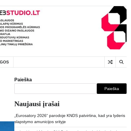
UGOS
Paieška
Paieška
Naujausi įrašai
„Eurosatory 2026“ parodoje KNDS patvirtina, kad yra lyderis
slapstymo amunicijos srityje