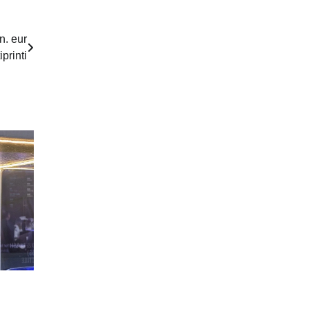
n. eur
printi