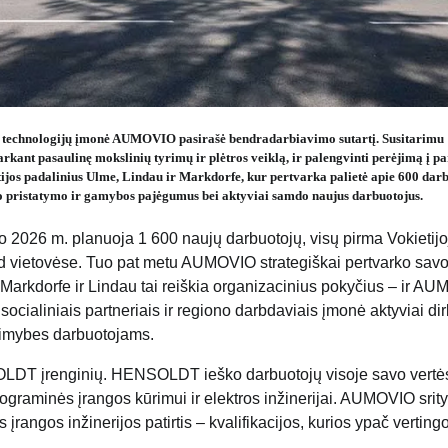
r technologijų įmonė AUMOVIO pasirašė bendradarbiavimo sutartį. Susitarimu
nt pasaulinę mokslinių tyrimų ir plėtros veiklą, ir palengvinti perėjimą į pa
ijos padalinius Ulme, Lindau ir Markdorfe, kur pertvarka palietė apie 600 darb
pristatymo ir gamybos pajėgumus bei aktyviai samdo naujus darbuotojus.
026 m. planuoja 1 600 naujų darbuotojų, visų pirma Vokietijo
 vietovėse. Tuo pat metu AUMOVIO strategiškai pertvarko sav
 Markdorfe ir Lindau tai reiškia organizacinius pokyčius – ir A
 socialiniais partneriais ir regiono darbdaviais įmonė aktyviai di
limybes darbuotojams.
OLDT įrenginių. HENSOLDT ieško darbuotojų visoje savo vertė
ograminės įrangos kūrimui ir elektros inžinerijai. AUMOVIO srity
 įrangos inžinerijos patirtis – kvalifikacijos, kurios ypač verting