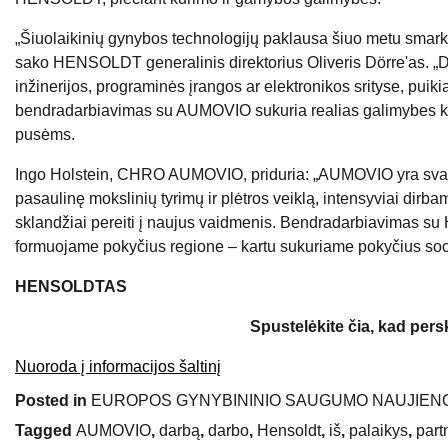
„Šiuolaikinių gynybos technologijų paklausa šiuo metu smarkiai
sako HENSOLDT generalinis direktorius Oliveris Dörre'as. „D
inžinerijos, programinės įrangos ar elektronikos srityse, pui
bendradarbiavimas su AUMOVIO sukuria realias galimybes kva
pusėms.
Ingo Holstein, CHRO AUMOVIO, priduria: „AUMOVIO yra svarbi
pasaulinę mokslinių tyrimų ir plėtros veiklą, intensyviai di
sklandžiai pereiti į naujus vaidmenis. Bendradarbiavimas s
formuojame pokyčius regione – kartu sukuriame pokyčius soci
HENSOLDTAS
Spustelėkite čia, kad per
Nuoroda į informacijos šaltinį
Posted in
EUROPOS GYNYBININIO SAUGUMO NAUJIEN
Tagged
AUMOVIO
,
darbą
,
darbo
,
Hensoldt
,
iš
,
palaikys
,
part