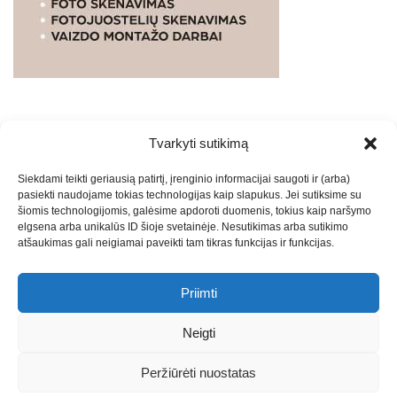
Tvarkyti sutikimą
WEBSTUDIO.LT
© SKAITMENINIO MARKETINGO
Siekdami teikti geriausią patirtį, įrenginio informacijai saugoti ir (arba)
PASLAUGOS. SEO tekstų rašymas, turinio kūrimas,
pasiekti naudojame tokias technologijas kaip slapukus. Jei sutiksime su
straipsnių rašymas ir talpinimas į mūsų valdomas
šiomis technologijomis, galėsime apdoroti duomenis, tokius kaip naršymo
svetaines.2026
Armijai.LT
Theme: Express News By
Adore
elgsena arba unikalūs ID šioje svetainėje. Nesutikimas arba sutikimo
atšaukimas gali neigiamai paveikti tam tikras funkcijas ir funkcijas.
Themes
.
Priimti
Draugai: -
Marketingo agentūra
-
Teisinės
konsultacijos
-
Skaidrių skenavimas
-
Klaipedos miesto
Neigti
naujienos
-
Miesto naujienos
-
Saulius Narbutas
-
Įvaizdžio
kūrimas
-
Veidoskaita
-
Teniso treniruotės
- Pranešimai spaudai
Peržiūrėti nuostatas
-
Kauno naujienos
-
Regionų naujienos
-
Palangos naujienos