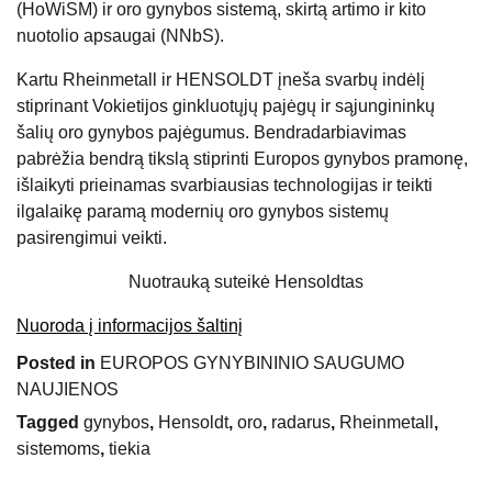
(HoWiSM) ir oro gynybos sistemą, skirtą artimo ir kito
nuotolio apsaugai (NNbS).
Kartu Rheinmetall ir HENSOLDT įneša svarbų indėlį
stiprinant Vokietijos ginkluotųjų pajėgų ir sąjungininkų
šalių oro gynybos pajėgumus. Bendradarbiavimas
pabrėžia bendrą tikslą stiprinti Europos gynybos pramonę,
išlaikyti prieinamas svarbiausias technologijas ir teikti
ilgalaikę paramą modernių oro gynybos sistemų
pasirengimui veikti.
Nuotrauką suteikė Hensoldtas
Nuoroda į informacijos šaltinį
Posted in
EUROPOS GYNYBININIO SAUGUMO
NAUJIENOS
Tagged
gynybos
,
Hensoldt
,
oro
,
radarus
,
Rheinmetall
,
sistemoms
,
tiekia