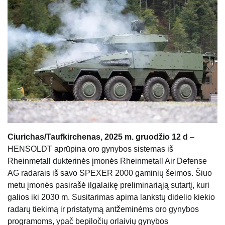
Ciurichas/Taufkirchenas, 2025 m. gruodžio 12 d
–
HENSOLDT aprūpina oro gynybos sistemas iš
Rheinmetall dukterinės įmonės Rheinmetall Air Defense
AG radarais iš savo SPEXER 2000 gaminių šeimos. Šiuo
metu įmonės pasirašė ilgalaikę preliminariąją sutartį, kuri
galios iki 2030 m. Susitarimas apima lankstų didelio kiekio
radarų tiekimą ir pristatymą antžeminėms oro gynybos
programoms, ypač bepiločių orlaivių gynybos