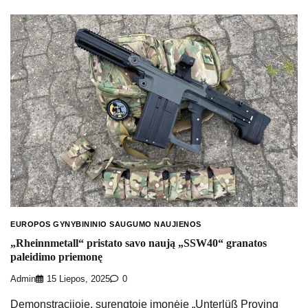
EUROPOS GYNYBININIO SAUGUMO NAUJIENOS
„Rheinnmetall“ pristato savo naują „SSW40“ granatos
paleidimo priemonę
Admin
15 Liepos, 2025
0
Demonstracijoje, surengtoje įmonėje „Unterlüß Proving