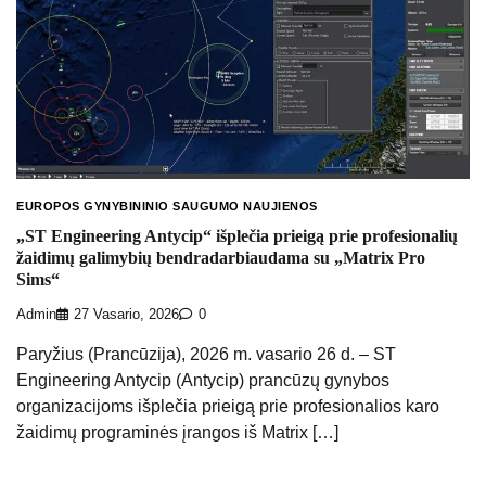
EUROPOS GYNYBININIO SAUGUMO NAUJIENOS
„ST Engineering Antycip“ išplečia prieigą prie profesionalių
žaidimų galimybių bendradarbiaudama su „Matrix Pro
Sims“
Admin
27 Vasario, 2026
0
Paryžius (Prancūzija), 2026 m. vasario 26 d. – ST
Engineering Antycip (Antycip) prancūzų gynybos
organizacijoms išplečia prieigą prie profesionalios karo
žaidimų programinės įrangos iš Matrix […]