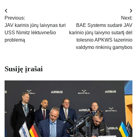
Navigacija
Previous:
Next:
tarp
JAV karinis jūrų laivynas turi
BAE Systems sudarė JAV
USS Nimitz lėktuvnešio
karinio jūrų laivyno sutartį dėl
įrašų
problemą
tolesnio APKWS lazerinio
valdymo rinkinių gamybos
Susiję įrašai