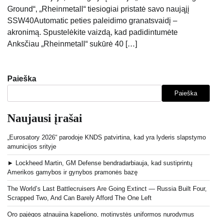
Ground“, „Rheinmetall“ tiesiogiai pristatė savo naująjį
SSW40Automatic peties paleidimo granatsvaidį –
akronimą. Spustelėkite vaizdą, kad padidintumėte
Anksčiau „Rheinmetall“ sukūrė 40 […]
Paieška
Paieška
Naujausi įrašai
„Eurosatory 2026“ parodoje KNDS patvirtina, kad yra lyderis slapstymo
amunicijos srityje
► Lockheed Martin, GM Defense bendradarbiauja, kad sustiprintų
Amerikos gamybos ir gynybos pramonės bazę
The World’s Last Battlecruisers Are Going Extinct — Russia Built Four,
Scrapped Two, And Can Barely Afford The One Left
Oro pajėgos atnaujina kapeliono, motinystės uniformos nurodymus