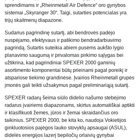
sprendimams ir „Rheinmetall Air Defence“ oro gynybos
sistemai „Skyranger 30“. Taigi, sutarties potencialas yra
trijų skaitmenų diapazone.
Sudarius pagrindinę sutartį, abi bendrovės padėjo
nuspėjamo, efektyvaus ir patikimo bendradarbiavimo
pagrindą. Sutartis suteikia abiem pusėms aukšto lygio
planavimo saugumą ir privalomas pirkimo sąlygas bei
užtikrina, kad pagrindiniai SPEXER 2000 gaminių
asortimento komponentai būtų prieinami pagal poreikį ir
atspariose tiekimo grandinėse. Įvairios Rheinmetall grupės
įmonės gali teikti užsakymus pagal preliminariąją sutartį.
SPEXER radarų šeima siūlo didelio našumo stebėjimo
radarus įvairiems diapazonams, skirtus automatiškai aptikti
ir klasifikuoti žemės, jūros ir žemai skraidančius oro
taikinius. SPEXER 2000, be kita ko, naudoja Vokietijos
ginkluotosios pajėgos lauko stovyklų apsaugai (ASUL),
didelės energijos lazerį bepiločių orlaivių gynybai