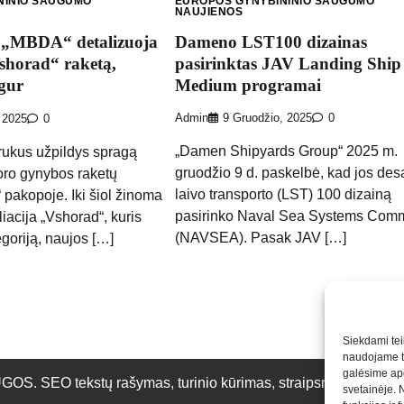
EUROPOS GYNYBININIO SAUGUMO
NINIO SAUGUMO
NAUJIENOS
Dameno LST100 dizainas
 „MBDA“ detalizuoja
pasirinktas JAV Landing Ship
shorad“ raketą,
Medium programai
gur
Admin
9 Gruodžio, 2025
0
, 2025
0
„Damen Shipyards Group“ 2025 m.
rukus užpildys spragą
gruodžio 9 d. paskelbė, kad jos des
ro gynybos raketų
laivo transporto (LST) 100 dizainą
r“ pakopoje. Iki šiol žinoma
pasirinko Naval Sea Systems Com
iacija „Vshorad“, kuris
(NAVSEA). Pasak JAV […]
goriją, naujos […]
Siekdami teik
naudojame to
galėsime apd
O tekstų rašymas, turinio kūrimas, straipsnių rašymas ir 
svetainėje. 