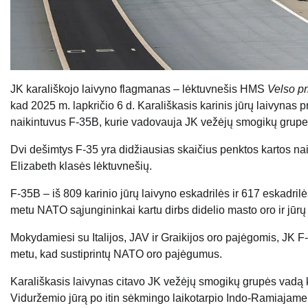
JK karališkojo laivyno flagmanas – lėktuvnešis HMS
Velso p
kad 2025 m. lapkričio 6 d. Karališkasis karinis jūrų laivynas 
naikintuvus F-35B, kurie vadovauja JK vežėjų smogikų grupei
Dvi dešimtys F-35 yra didžiausias skaičius penktos kartos na
Elizabeth klasės lėktuvnešių.
F-35B – iš 809 karinio jūrų laivyno eskadrilės ir 617 eskadril
metu NATO sąjungininkai kartu dirbs didelio masto oro ir jūrų
Mokydamiesi su Italijos, JAV ir Graikijos oro pajėgomis, JK 
metu, kad sustiprintų NATO oro pajėgumus.
Karališkasis laivynas citavo JK vežėjų smogikų grupės vadą 
Viduržemio jūrą po itin sėkmingo laikotarpio Indo-Ramiajam