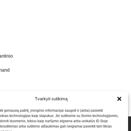
antinio
mand
Tvarkyti sutikimą
ti geriausią patirtį, įrenginio informacijai saugoti ir (arba) pasiekti
kias technologijas kaip slapukus. Jei sutiksime su šiomis technologijomis,
oroti duomenis, tokius kaip naršymo elgsena arba unikalūs ID šioje
talpinimas į mūsų valdomas svetaines.2026
Armijai.LT
Nesutikimas arba sutikimo atšaukimas gali neigiamai paveikti tam tikras