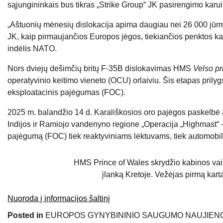
sąjungininkais bus tikras „Strike Group“ JK pasirengimo kar
„Aštuonių mėnesių dislokacija apima daugiau nei 26 000 jūrmyl
JK, kaip pirmaujančios Europos jėgos, tiekiančios penktos kart
indėlis NATO.
Nors dviejų dešimčių britų F-35B dislokavimas HMS
Velso pr
operatyvinio keitimo vieneto (OCU) orlaiviu. Šis etapas prilyg
eksploatacinis pajėgumas (FOC).
2025 m. balandžio 14 d. Karališkosios oro pajėgos paskelbė
Indijos ir Ramiojo vandenyno regione „Operacija „Highmast“ –
pajėgumą (FOC) tiek reaktyviniams lėktuvams, tiek automobil
HMS Prince of Wales skrydžio kabinos vaizd
įlanką Kretoje. Vežėjas pirmą kart
Nuoroda į informacijos šaltinį
Posted in
EUROPOS GYNYBININIO SAUGUMO NAUJIEN