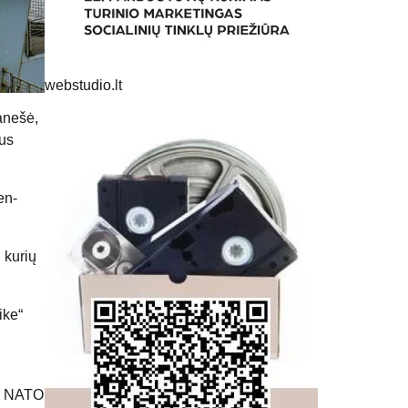
webstudio.lt
ranešė,
ius
en-
 kurių
ike“
su NATO