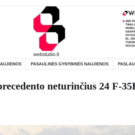
webstudio.lt
NAUJIENOS
PASAULINĖS GYNYBINĖS NAUJIENOS
PASLA
precedento neturinčius 24 F-35