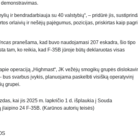
ui demonstravimas.
ių ir bendradarbiauja su 40 valstybių“, – pridūrė jis, sustipri
os orlaivių ir nešėjų pajėgumus, pozicijas, priskirtas kaip pagr
incas
pranešama, kad buvo naudojamasi 207 eskadra, šio tipo
sta tam, ko reikia, kad F-35B jūroje būtų deklaruotas visas
 apie operaciją „Highmast“, JK vežėjų smogikų grupės dislokav
 bus svarbus įvykis, planuojama paskelbti visišką operatyvinį
ių grupei.
as, kai jis 2025 m. lapkričio 1 d. išplaukia į Souda
ą įlaipino 24 F-35B. (Karūnos autorių teisės)
OS