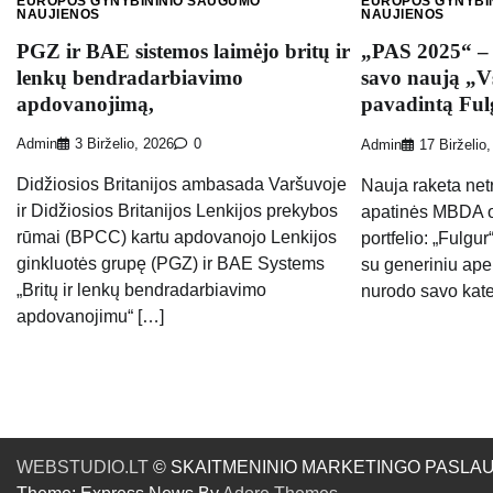
EUROPOS GYNYBININIO SAUGUMO
EUROPOS GYNYBI
NAUJIENOS
NAUJIENOS
PGZ ir BAE sistemos laimėjo britų ir
„PAS 2025“ –
lenkų bendradarbiavimo
savo naują „V
apdovanojimą,
pavadintą Ful
Admin
3 Birželio, 2026
0
Admin
17 Birželio
Didžiosios Britanijos ambasada Varšuvoje
Nauja raketa net
ir Didžiosios Britanijos Lenkijos prekybos
apatinės MBDA o
rūmai (BPCC) kartu apdovanojo Lenkijos
portfelio: „Fulgu
ginkluotės grupę (PGZ) ir BAE Systems
su generiniu apel
„Britų ir lenkų bendradarbiavimo
nurodo savo kate
apdovanojimu“ […]
WEBSTUDIO.LT
© SKAITMENINIO MARKETINGO PASLAUGOS. SE