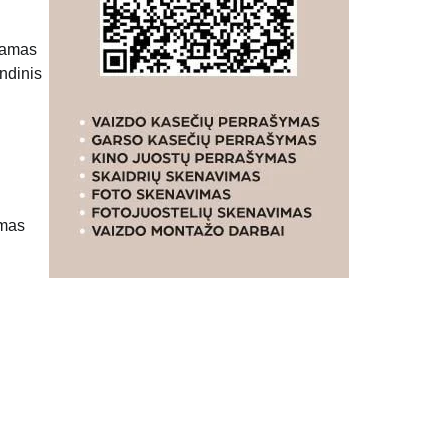
ndamas
indinis
imas