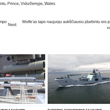
nto
,
Prince
,
Viduržemyje
,
Wales
umpo
Wolfe'as tapo naujuoju aukščiausiu įdarbintu oro 
Next:
v