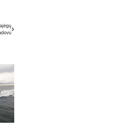
pajėgų
adovu