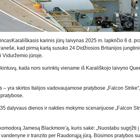
rincas
Karališkasis karinis jūrų laivynas 2025 m. lapkričio 6 d. p
pranešė, kad pirmą kartą susuko 24 Didžiosios Britanijos jungtin
 Viduržemio jūroje.
ikintuvų, kada nors surinktų viename iš Karališkojo laivyno Que
ės – yra skirtos Italijos vadovaujamose pratybose „Falcon Strike“,
 pratybose.
F-35 dalyvaus dienos ir nakties mokymo scenarijuose „Falcon Str
komodorą Jamesą Blackmore'ą, kuris sakė: „Nuostabu sugrįžti į
e vandenyne ir tranzito per Raudonąją jūrą. Būsimos pratybos 