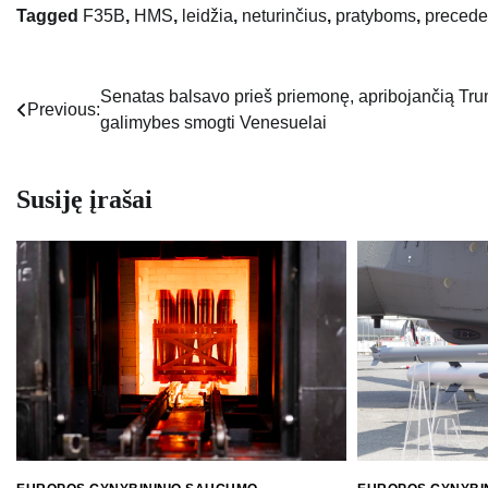
Tagged
F35B
,
HMS
,
leidžia
,
neturinčius
,
pratyboms
,
precede
Senatas balsavo prieš priemonę, apribojančią Tr
Navigacija
Previous:
galimybes smogti Venesuelai
tarp
įrašų
Susiję įrašai