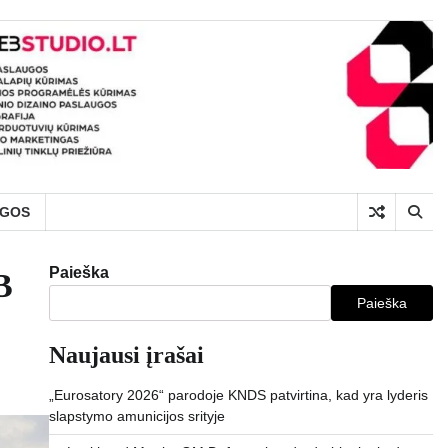
UGOS
Paieška
B
Paieška
Naujausi įrašai
„Eurosatory 2026“ parodoje KNDS patvirtina, kad yra lyderis
slapstymo amunicijos srityje