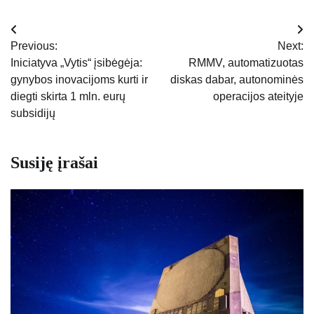
Navigacija
Previous:
Next:
tarp
Iniciatyva „Vytis“ įsibėgėja:
RMMV, automatizuotas
gynybos inovacijoms kurti ir
diskas dabar, autonominės
įrašų
diegti skirta 1 mln. eurų
operacijos ateityje
subsidijų
Susiję įrašai