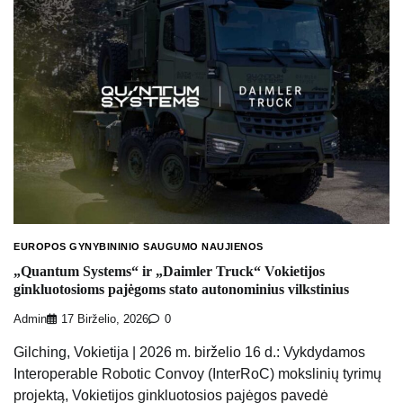
EUROPOS GYNYBININIO SAUGUMO NAUJIENOS
„Quantum Systems“ ir „Daimler Truck“ Vokietijos
ginkluotosioms pajėgoms stato autonominius vilkstinius
Admin
17 Birželio, 2026
0
Gilching, Vokietija | 2026 m. birželio 16 d.: Vykdydamos
Interoperable Robotic Convoy (InterRoC) mokslinių tyrimų
projektą, Vokietijos ginkluotosios pajėgos pavedė