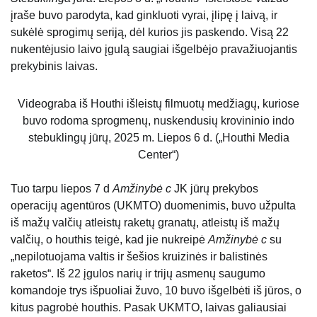
įraše buvo parodyta, kad ginkluoti vyrai, įlipę į laivą, ir
sukėlė sprogimų seriją, dėl kurios jis paskendo. Visą 22
nukentėjusio laivo įgulą saugiai išgelbėjo pravažiuojantis
prekybinis laivas.
Videograba iš Houthi išleistų filmuotų medžiagų, kuriose
buvo rodoma sprogmenų, nuskendusių krovininio indo
stebuklingų jūrų, 2025 m. Liepos 6 d. („Houthi Media
Center“)
Tuo tarpu liepos 7 d
Amžinybė c
JK jūrų prekybos
operacijų agentūros (UKMTO) duomenimis, buvo užpulta
iš mažų valčių atleistų raketų granatų, atleistų iš mažų
valčių, o houthis teigė, kad jie nukreipė
Amžinybė c
su
„nepilotuojama valtis ir šešios kruizinės ir balistinės
raketos“. Iš 22 įgulos narių ir trijų asmenų saugumo
komandoje trys išpuoliai žuvo, 10 buvo išgelbėti iš jūros, o
kitus pagrobė houthis. Pasak UKMTO, laivas galiausiai