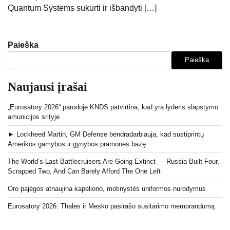
Quantum Systems sukurti ir išbandyti […]
Paieška
Paieška
Naujausi įrašai
„Eurosatory 2026“ parodoje KNDS patvirtina, kad yra lyderis slapstymo
amunicijos srityje
► Lockheed Martin, GM Defense bendradarbiauja, kad sustiprintų
Amerikos gamybos ir gynybos pramonės bazę
The World’s Last Battlecruisers Are Going Extinct — Russia Built Four,
Scrapped Two, And Can Barely Afford The One Left
Oro pajėgos atnaujina kapeliono, motinystės uniformos nurodymus
Eurosatory 2026: Thales ir Mesko pasirašo susitarimo memorandumą