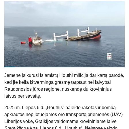
Jemene įsikūrusi islamistų Houthi milicija dar kartą parodė,
kad jie kelia ištvermingą grėsmę tarptautinei laivybai
Raudonosios jūros regione, nuskendę du krovininius
laivus per savaitę.
2025 m. Liepos 6 d. „Houthis“ paleido raketas ir bombą
apkrautos nepilotuojamos oro transporto priemonės (UAV)
Liberijos voke, Graikijos valdomame krovininiame laive
Stebuklinga jūra
. Liepos 8 d. „Houthis“ išleistose vaizdo