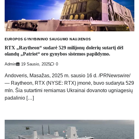
EUROPOS GYNYBININIO SAUGUMO NAUJIENOS
RTX „Raytheon“ sudarė 529 milijonų dolerių sutartį dėl
olandų „Patriot“ oro gynybos sistemos papildymo.
Admin
19 Sausio, 2025
0
Andoveris, Masažas, 2025 m. sausio 16 d. /PRNewswire/
— Raytheon, RTX (NYSE: RTX) įmonė, buvo sudaryta 529
mln. Šia sutartimi remiamas Ukrainai dovanoto ugniagesių
padalinio […]