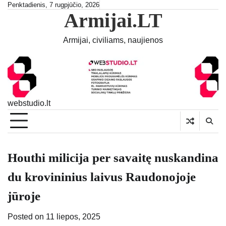
Skip
Penktadienis, 7 rugpjūčio, 2026
Armijai.LT
to
content
Armijai, civiliams, naujienos
webstudio.lt
Houthi milicija per savaitę nuskandina
du krovininius laivus Raudonojoje
jūroje
Posted on
11 liepos, 2025