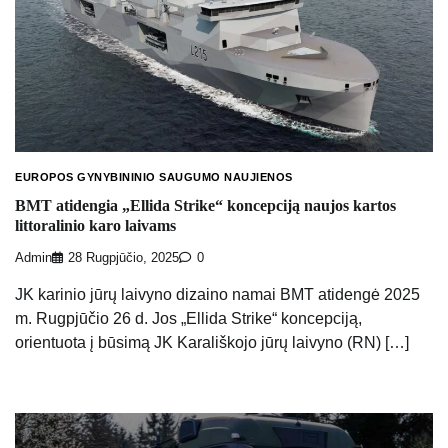
EUROPOS GYNYBININIO SAUGUMO NAUJIENOS
BMT atidengia „Ellida Strike“ koncepciją naujos kartos
littoralinio karo laivams
Admin
28 Rugpjūčio, 2025
0
JK karinio jūrų laivyno dizaino namai BMT atidengė 2025
m. Rugpjūčio 26 d. Jos „Ellida Strike“ koncepciją,
orientuota į būsimą JK Karališkojo jūrų laivyno (RN) […]