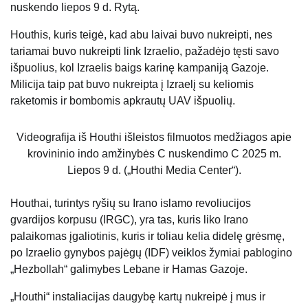
nuskendo liepos 9 d. Rytą.
Houthis, kuris teigė, kad abu laivai buvo nukreipti, nes
tariamai buvo nukreipti link Izraelio, pažadėjo tęsti savo
išpuolius, kol Izraelis baigs karinę kampaniją Gazoje.
Milicija taip pat buvo nukreipta į Izraelį su keliomis
raketomis ir bombomis apkrautų UAV išpuolių.
Videografija iš Houthi išleistos filmuotos medžiagos apie
krovininio indo amžinybės C nuskendimo C 2025 m.
Liepos 9 d. („Houthi Media Center“).
Houthai, turintys ryšių su Irano islamo revoliucijos
gvardijos korpusu (IRGC), yra tas, kuris liko Irano
palaikomas įgaliotinis, kuris ir toliau kelia didelę grėsmę,
po Izraelio gynybos pajėgų (IDF) veiklos žymiai pablogino
„Hezbollah“ galimybes Lebane ir Hamas Gazoje.
„Houthi“ instaliacijas daugybę kartų nukreipė į mus ir