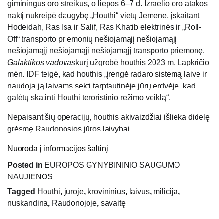
giminingus oro streikus, o liepos 6–7 d. Izraelio oro atakos
naktį nukreipė daugybę „Houthi“ vietų Jemene, įskaitant
Hodeidah, Ras Isa ir Salif, Ras Khatib elektrinės ir „Roll-
Off“ transporto priemonių nešiojamąjį nešiojamąjį
nešiojamąjį nešiojamąjį nešiojamąjį transporto priemonę.
Galaktikos vadovas
kurį užgrobė houthis 2023 m. Lapkričio
mėn. IDF teigė, kad houthis „įrengė radaro sistemą laive ir
naudoja ją laivams sekti tarptautinėje jūrų erdvėje, kad
galėtų skatinti Houthi teroristinio režimo veiklą“.
Nepaisant šių operacijų, houthis akivaizdžiai išlieka didelę
grėsmę Raudonosios jūros laivybai.
Nuoroda į informacijos šaltinį
Posted in
EUROPOS GYNYBININIO SAUGUMO
NAUJIENOS
Tagged
Houthi
,
jūroje
,
krovininius
,
laivus
,
milicija
,
nuskandina
,
Raudonojoje
,
savaitę