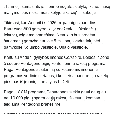
„Turime jį sumažinti, jei norime nugalėti dalykų, kurie, mūsų
manymu, bus mesti mūsų kelyje, skaičių“, – sakė jis.
Tikimasi, kad Anduril iki 2026 m. pabaigos padidins
Barracuda-500 gamybą iki „vienaženklių tūkstančių“
lėktuvų, teigiama pranešime. Netrukus bus pradėta
šaudmenų gamyba naujoje 5 milijonų kvadratinių pėdų
gamykloje Kolumbo valstijoje, Ohajo valstijoje.
Kartu su Anduril gynybos įmonės CoAspire, Leidos ir Zone
5 sudaro Pentagono pigių konteinerinių raketų programą.
Pagal Pentagono susitarimą su keturiomis įmonėmis,
programos vertinimo etapas, į kurį įeina bandomųjų raketų
pirkimas iš įmonių, numatytas birželį.
Pagal LCCM programą Pentagonas siekia gauti daugiau
nei 10 000 pigių sparnuotųjų raketų iš keturių kompanijų,
teigiama Pentagono pranešime.