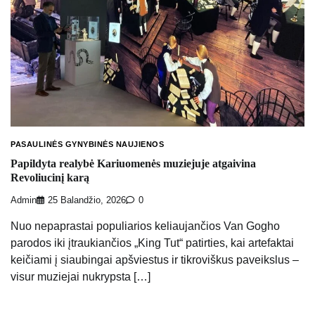
PASAULINĖS GYNYBINĖS NAUJIENOS
Papildyta realybė Kariuomenės muziejuje atgaivina
Revoliucinį karą
Admin
25 Balandžio, 2026
0
Nuo nepaprastai populiarios keliaujančios Van Gogho
parodos iki įtraukiančios „King Tut“ patirties, kai artefaktai
keičiami į siaubingai apšviestus ir tikroviškus paveikslus –
visur muziejai nukrypsta […]