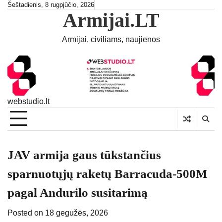
Skip
Šeštadienis, 8 rugpjūčio, 2026
Armijai.LT
to
content
Armijai, civiliams, naujienos
webstudio.lt
JAV armija gaus tūkstančius
sparnuotųjų raketų Barracuda-500M
pagal Andurilo susitarimą
Posted on
18 gegužės, 2026