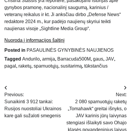
Cristina Stassis yra reporterė, pasakojanti istorijas apie
gynybos pramonę, nacionalinį saugumą, karinius /
veteranų reikalus ir kt. Ji anksčiau dirbo „Defense News“
redaktore 2024 m., kur padėjo naujienų skyriui teikti
naujienas visoje „Sightline Media Group“.
Nuoroda į informacijos šaltinį
Posted in
PASAULINĖS GYNYBINĖS NAUJIENOS
Tagged
Andurilo
,
armija
,
Barracuda500M
,
gaus
,
JAV
,
pagal
,
raketų
,
sparnuotųjų
,
susitarimą
,
tūkstančius
Navigacija
Previous:
Next:
tarp
Sunaikinti 3 912 tankai:
2 080 sparnuotųjų raketų
Rusijos nuostoliai Ukrainos
„Tomahawk“ greitai išnyks, o
įrašų
kare gali sužaloti smegenis
JAV karinis jūrų laivynas
stengiasi išlaikyti savo Ohajo
klasės povandeninius laivus