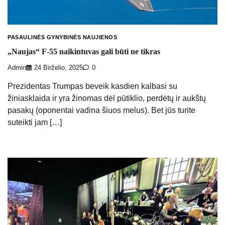
PASAULINĖS GYNYBINĖS NAUJIENOS
„Naujas“ F-55 naikintuvas gali būti ne tikras
Admin
24 Birželio, 2025
0
Prezidentas Trumpas beveik kasdien kalbasi su
žiniasklaida ir yra žinomas dėl pūtiklio, perdėtų ir aukštų
pasakų (oponentai vadina šiuos melus). Bet jūs turite
suteikti jam […]