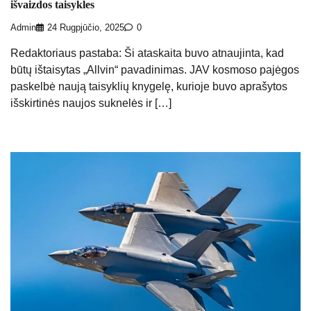
išvaizdos taisykles
Admin
24 Rugpjūčio, 2025
0
Redaktoriaus pastaba: Ši ataskaita buvo atnaujinta, kad
būtų ištaisytas „Allvin“ pavadinimas. JAV kosmoso pajėgos
paskelbė naują taisyklių knygelę, kurioje buvo aprašytos
išskirtinės naujos suknelės ir […]