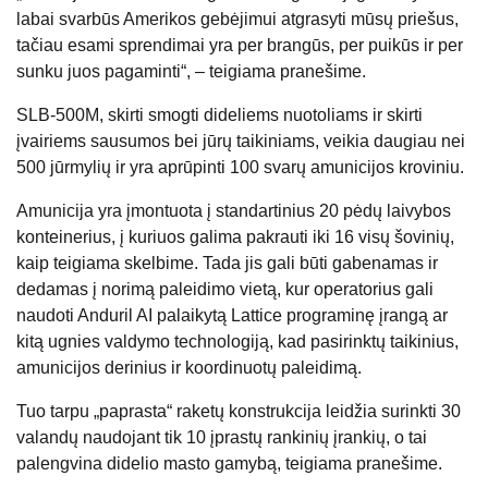
labai svarbūs Amerikos gebėjimui atgrasyti mūsų priešus,
tačiau esami sprendimai yra per brangūs, per puikūs ir per
sunku juos pagaminti“, – teigiama pranešime.
SLB-500M, skirti smogti dideliems nuotoliams ir skirti
įvairiems sausumos bei jūrų taikiniams, veikia daugiau nei
500 jūrmylių ir yra aprūpinti 100 svarų amunicijos kroviniu.
Amunicija yra įmontuota į standartinius 20 pėdų laivybos
konteinerius, į kuriuos galima pakrauti iki 16 visų šovinių,
kaip teigiama skelbime. Tada jis gali būti gabenamas ir
dedamas į norimą paleidimo vietą, kur operatorius gali
naudoti Anduril AI palaikytą Lattice programinę įrangą ar
kitą ugnies valdymo technologiją, kad pasirinktų taikinius,
amunicijos derinius ir koordinuotų paleidimą.
Tuo tarpu „paprasta“ raketų konstrukcija leidžia surinkti 30
valandų naudojant tik 10 įprastų rankinių įrankių, o tai
palengvina didelio masto gamybą, teigiama pranešime.