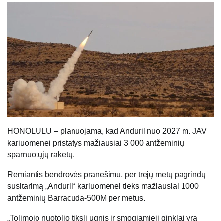
HONOLULU – planuojama, kad Anduril nuo 2027 m. JAV
kariuomenei pristatys mažiausiai 3 000 antžeminių
sparnuotųjų raketų.
Remiantis bendrovės pranešimu, per trejų metų pagrindų
susitarimą „Anduril“ kariuomenei tieks mažiausiai 1000
antžeminių Barracuda-500M per metus.
„Tolimojo nuotolio tiksli ugnis ir smogiamieji ginklai yra