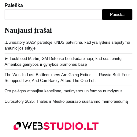
Paieška
Paieška
Naujausi įrašai
„Eurosatory 2026“ parodoje KNDS patvirtina, kad yra lyderis slapstymo
amunicijos srityje
► Lockheed Martin, GM Defense bendradarbiauja, kad sustiprintų
Amerikos gamybos ir gynybos pramonės bazę
The World’s Last Battlecruisers Are Going Extinct — Russia Built Four,
Scrapped Two, And Can Barely Afford The One Left
Oro pajėgos atnaujina kapeliono, motinystės uniformos nurodymus
Eurosatory 2026: Thales ir Mesko pasirašo susitarimo memorandumą