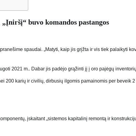
 „Įniršį“ buvo komandos pastangos
anešime spaudai. „Matyti, kaip jis grįžta ir vis tiek palaikyti ko
ugoti 2021 m.. Dabar jis padėjo grąžinti jį į oro pajėgų inventorių
ei 200 karių ir civilių, dirbusių ilgomis pamainomis per beveik 2
mponentų, įskaitant „sistemos kapitalinį remontą ir konstrukcij