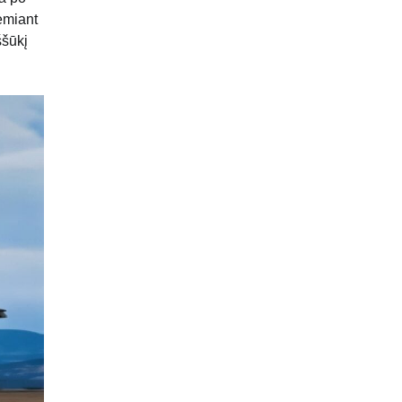
emiant
ššūkį