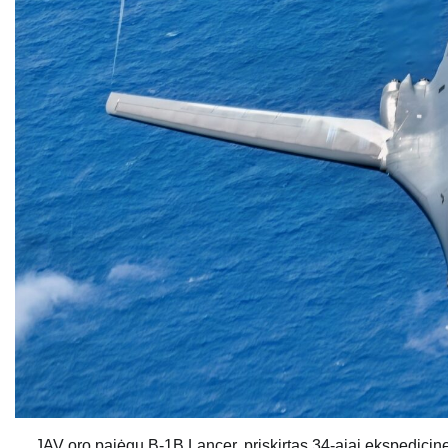
JAV oro pajėgų B-1B Lancer, priskirtas 34-ajai ekspedicine