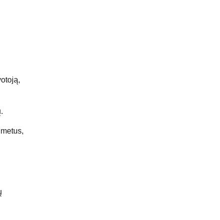
votoją,
.
 metus,
ų