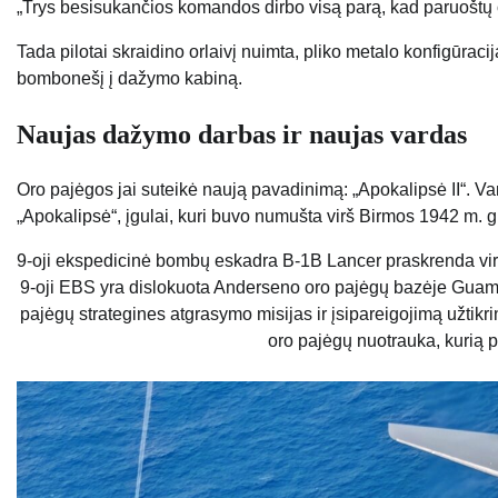
„Trys besisukančios komandos dirbo visą parą, kad paruoštų or
Tada pilotai skraidino orlaivį nuimta, pliko metalo konfigūracij
bombonešį į dažymo kabiną.
Naujas dažymo darbas ir naujas vardas
Oro pajėgos jai suteikė naują pavadinimą: „Apokalipsė II“. Var
„Apokalipsė“, įgulai, kuri buvo numušta virš Birmos 1942 m. g
9-oji ekspedicinė bombų eskadra B-1B Lancer praskrenda vir
9-oji EBS yra dislokuota Anderseno oro pajėgų bazėje Gua
pajėgų strategines atgrasymo misijas ir įsipareigojimą užtik
oro pajėgų nuotrauka, kurią p