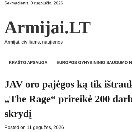
Skip
Sekmadienis, 9 rugpjūčio, 2026
to
content
Armijai.LT
Armijai, civiliams, naujienos
KRAŠTO APSAUGA
EUROPOS GYNYBININIO SAUGUMO 
JAV oro pajėgos ką tik ištra
„The Rage“ prireikė 200 darb
skrydį
Posted on
11 gegužės, 2026