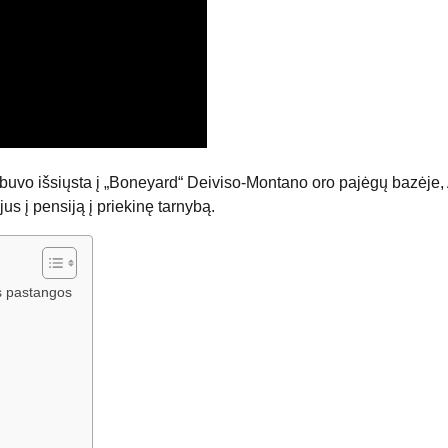
 buvo išsiųsta į „Boneyard“ Deiviso-Montano oro pajėgų bazėje, 
us į pensiją į priekinę tarnybą.
s pastangos