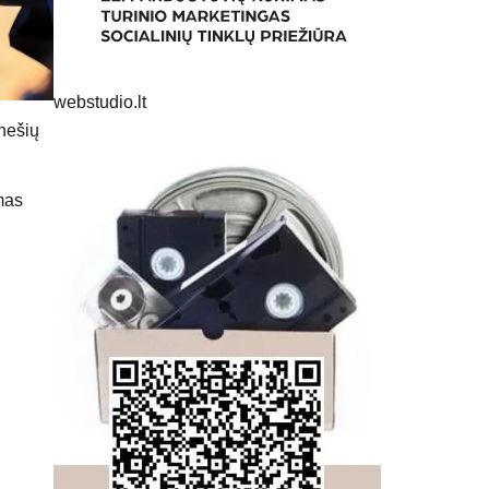
webstudio.lt
nešių
mas