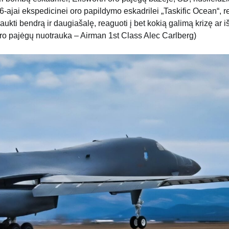
6-ajai ekspedicinei oro papildymo eskadrilei „Taskific Ocean“, r
kti bendrą ir daugiašalę, reaguoti į bet kokią galimą krizę ar i
ro pajėgų nuotrauka – Airman 1st Class Alec Carlberg)