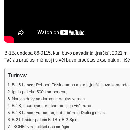
B-1B, uodega 86-0115, kuri buvo pavadinta „Įniršis“, 2021 m.
Tačiau praėjusį mėnesį jis vėl buvo pradėtas eksploatuoti, išėj
Turinys:
B-1B Lancer Reboot“ Teisingumas atkurti „Įniršį“ buvo komando
Įgula pakeitė 500 komponentų
Naujas dažymo darbas ir naujas vardas
B-1B, naudojami oro kampanijoje virš Irano
B-1B Lancer yra senas, bet tebėra didžiulis ginklas
B-21 Raider pakeis B-1B ir B-2 Spirit
„BONE“ yra neįtikėtinas smūgis