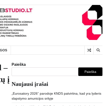
UGOS
Paieška
d –
Paieška
ų į
Naujausi įrašai
„Eurosatory 2026“ parodoje KNDS patvirtina, kad yra lyderis
slapstymo amunicijos srityje