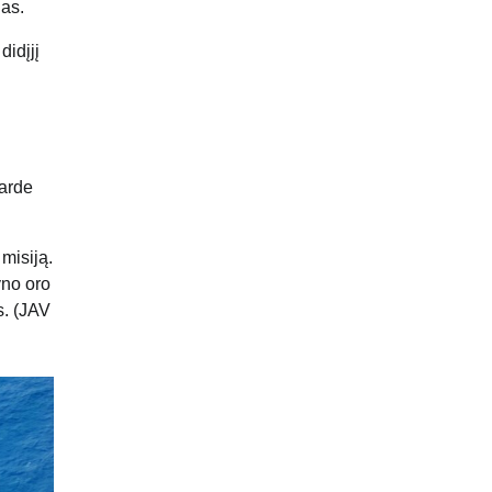
nas.
didįjį
varde
misiją.
yno oro
s. (JAV