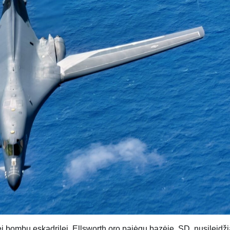
i bombų eskadrilei, Ellsworth oro pajėgų bazėje, SD, nusileidž