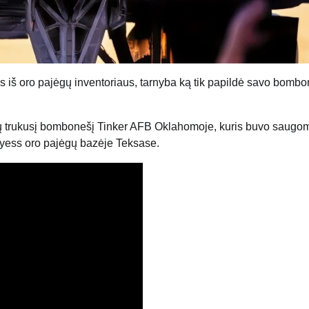
 iš oro pajėgų inventoriaus, tarnyba ką tik papildė savo bombo
ų trukusį bombonešį Tinker AFB Oklahomoje, kuris buvo saugo
yess oro pajėgų bazėje Teksase.