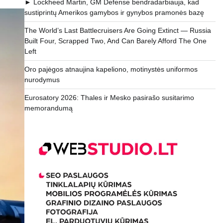
► Lockheed Martin, GM Defense bendradarbiauja, kad
sustiprintų Amerikos gamybos ir gynybos pramonės bazę
The World’s Last Battlecruisers Are Going Extinct — Russia
Built Four, Scrapped Two, And Can Barely Afford The One
Left
Oro pajėgos atnaujina kapeliono, motinystės uniformos
nurodymus
Eurosatory 2026: Thales ir Mesko pasirašo susitarimo
memorandumą