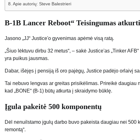
Apie autorių: Steve Balestrieri
B-1B Lancer Reboot“ Teisingumas atkurti
Jasono „JJ“ Justice'o gyvenimas apėmė visą ratą.
„Šiuo lėktuvu dirbu 32 metus“, – sakė Justice'as „Tinker AFB“ pr
yra puikus jausmas.
Dabar, išėjęs į pensiją iš oro pajėgų, Justice padėjo orlaivį sa
Tai nebuvo lengvas ar greitas prisikėlimas. Prireikė daugiau n
kad „BONE“ (B-1) būtų atkurta į skraidymo būklę.
Įgula pakeitė 500 komponentų
Dėl nenuilstamo įgulų darbo buvo pakeista daugiau nei 500 ko
remontą“.