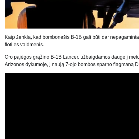
Kaip ženklą, kad bombonešis B-1B gali būti dar nepagamintas
flotilės vaidmenis.
Oro pajėgos grąžino B-1B Lancer, užbaigdamos daugelį met
Arizonos dykumoje, į naują 7-ojo bombos sparno flagmaną D