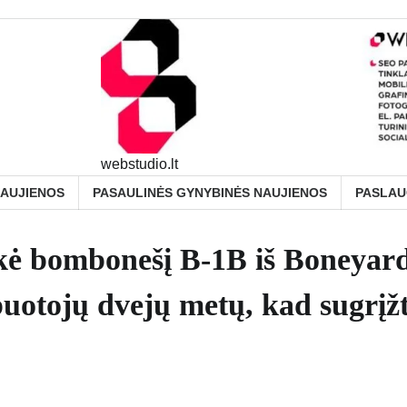
webstudio.lt
NAUJIENOS
PASAULINĖS GYNYBINĖS NAUJIENOS
PASLA
ukė bombonešį B-1B iš Boneyar
uotojų dvejų metų, kad sugrįžt