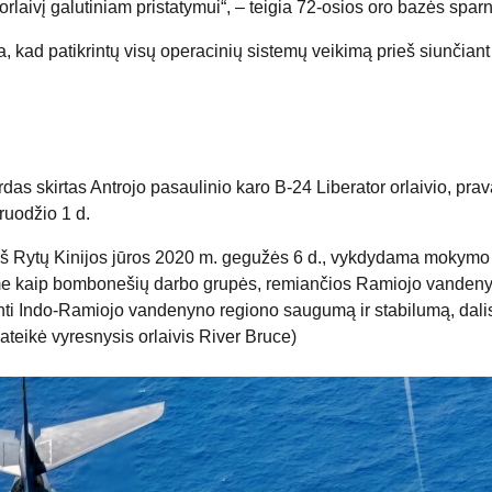
laivį galutiniam pristatymui“, – teigia 72-osios oro bazės spar
a, kad patikrintų visų operacinių sistemų veikimą prieš siunčiant 
das skirtas Antrojo pasaulinio karo B-24 Liberator orlaivio, pra
ruodžio 1 d.
š Rytų Kinijos jūros 2020 m. gegužės 6 d., vykdydama mokymo 
me kaip bombonešių darbo grupės, remiančios Ramiojo vanden
rinti Indo-Ramiojo vandenyno regiono saugumą ir stabilumą, dali
ateikė vyresnysis orlaivis River Bruce)