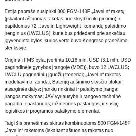
Estija paprašė nusipirkti 800 FGM-148F „Javelin“ raketų
(įskaitant aštuonias raketas nuo skrydžio iki pirkimo) ir
papildomus 72 „Javelin Lightweight“ komandų paleidimo
įrenginius (LWCLUS), kurie bus pridedami prie anksčiau
įgyvendinto bylos, kurios vertė buvo Kongreso pranešimo
slenkstyje.
Originali FMS byla, įvertinta 10,18 mln. USD (3,1 mln. USD
pagrindinėje gynybos įrangoje (MDE)), buvo 12 LWCLUS;
LWCLU pagrindinių įgūdžių treneriai; „Javelin“ raketos
modeliavimo raundai; Baterijų aušinimo skysčio blokai;
atsarginės dalys; įrankių rinkiniai ir palaikymo įranga;
įrangos mokymas; JAV vyriausybė ir rangovo techninė
pagalba ir paslaugos; inžinerinės paslaugos; ir susiję
logistikos ir programos palaikymo elementai.
Taigi šis pranešimas skirtas kombinuotoms 800 FGM-148F
„Javelin“ raketoms (įskaitant aštuonias raketas nuo