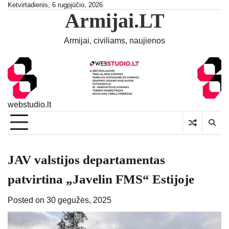
Skip
Ketvirtadienis, 6 rugpjūčio, 2026
Armijai.LT
to
content
Armijai, civiliams, naujienos
webstudio.lt
JAV valstijos departamentas
patvirtina „Javelin FMS“ Estijoje
Posted on
30 gegužės, 2025