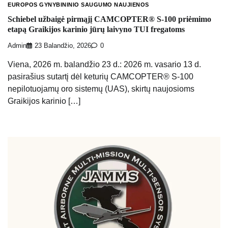
EUROPOS GYNYBININIO SAUGUMO NAUJIENOS
Schiebel užbaigė pirmąjį CAMCOPTER® S-100 priėmimo
etapą Graikijos karinio jūrų laivyno TUI fregatoms
Admin
23 Balandžio, 2026
0
Viena, 2026 m. balandžio 23 d.: 2026 m. vasario 13 d.
pasirašius sutartį dėl keturių CAMCOPTER® S-100
nepilotuojamų oro sistemų (UAS), skirtų naujosioms
Graikijos karinio […]