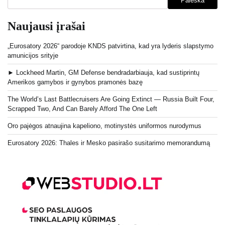
Paieška
Naujausi įrašai
„Eurosatory 2026“ parodoje KNDS patvirtina, kad yra lyderis slapstymo
amunicijos srityje
► Lockheed Martin, GM Defense bendradarbiauja, kad sustiprintų
Amerikos gamybos ir gynybos pramonės bazę
The World’s Last Battlecruisers Are Going Extinct — Russia Built Four,
Scrapped Two, And Can Barely Afford The One Left
Oro pajėgos atnaujina kapeliono, motinystės uniformos nurodymus
Eurosatory 2026: Thales ir Mesko pasirašo susitarimo memorandumą