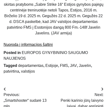
skirtas pratyboms „Sabre Strike 16“ Estijos gynybos pajėgų
centrinėje treniruotėje netoli Tapos, Estijos, 2016 m.
Birželio 19 d. 2025 m. Gegužės 22 d. 2025 m. Gegužės 22
d. DSCA paskelbė, kad JAV valstijos departamentas
patvirtino FMS į Esstonijos dangą 800 Fm.-148f Javelin
Javelins. (JAV armija)
Nuoroda į informacijos šaltinį
Posted in
EUROPOS GYNYBININIO SAUGUMO
NAUJIENOS
Tagged
departamentas
,
Estijoje
,
FMS
,
JAV
,
Javelin
,
patvirtina
,
valstijos
Navigacija
Previous:
Next:
tarp
„Smartshooter“ sudarė 13
Penki karinio jūrų laivyno
mln
laivai, dabar aprūpinti