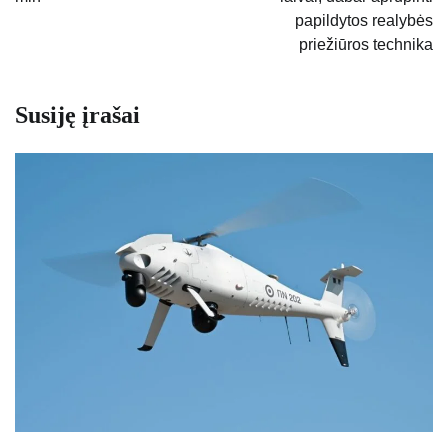
įrašų
papildytos realybės
priežiūros technika
Susiję įrašai