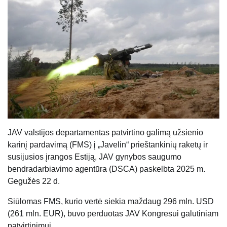
JAV valstijos departamentas patvirtino galimą užsienio
karinį pardavimą (FMS) į „Javelin“ prieštankinių raketų ir
susijusios įrangos Estiją, JAV gynybos saugumo
bendradarbiavimo agentūra (DSCA) paskelbta 2025 m.
Gegužės 22 d.
Siūlomas FMS, kurio vertė siekia maždaug 296 mln. USD
(261 mln. EUR), buvo perduotas JAV Kongresui galutiniam
patvirtinimui.