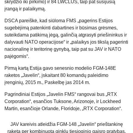
skrydžio iki pirkimo) ir 84 LWCLUS, taip pat susijusią
įrangą ir palaikymą.
DSCA pareiškė, kad siūloma FMS „pagerins Estijos
sugebėjimą patenkinti dabartines ir būsimas grėsmes,
suteikdama patikimą jėgą, galinčią atgrasyti priešininkus ir
dalyvauti NATO operacijose“ ir „palaikys jos tikslą pagerinti
nacionalinę ir teritorinę gynybą, taip pat su JAV ir NATO
pajėgomis“.
Pirmą kartą Estija gavo senesnio modelio FGM-148E
raketos „Javelin“, įskaitant 80 komandų paleidimo
įrenginių, 2015 m., Paskelbę jas 2014 m.
Pagrindiniai Estijos „Javelin FMS“ rangovai bus „RTX
Corporation“, esančios Tuksone, Arizonoje, ir Lockheed
Martin, esančioje Orlande, Floridoje, „RTX Corporation“.
JAV kareivis atleidžia FGM-148 „Javelin“ prieštankinę
raketą per kombinuotą ginklų tiesioginio gaisro pratybas,