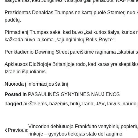
sakydamas, kad Jungtinės Valstijos gali panaudoti RAF Fairf
Prezidentas Donaldas Trumpas ne kartą puolė Starmerį nuo k
padėtų.
Pirmadienį Trumpas sakė, kad buvo „kai kurios šalys, kurios ma
kažkada buvo laikoma „sąjungininkų Rolls-Royce“.
Penktadienio Downing Street pareiškime raginama „skubiai sum
Apklausos Didžiojoje Britanijoje rodo, kad karas yra skeptišk
Izraelio išpuoliams.
Nuoroda į informacijos šaltinį
Posted in
PASAULINĖS GYNYBINĖS NAUJIENOS
Tagged
aikštelėms
,
bazėmis
,
britų
,
Irano
,
JAV
,
laivus
,
naudoj
Vincorion debiutuoja Frankfurto vertybinių popieri
Navigacija
Previous:
rinkoje – gynybos tiekėjas stato dėl augimo