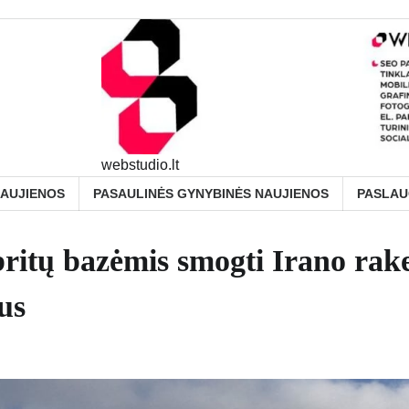
webstudio.lt
NAUJIENOS
PASAULINĖS GYNYBINĖS NAUJIENOS
PASLA
ritų bazėmis smogti Irano rak
us