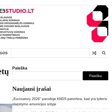
UGOS
Paieška
etų
Paieška
Naujausi įrašai
„Eurosatory 2026“ parodoje KNDS patvirtina, kad yra lyderis
slapstymo amunicijos srityje