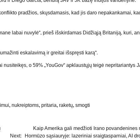
ord ir Diego Garcia, bendrą JAV ir JK bazę Indijos vandenyne.
onflikto pradžios, skųsdamasis, kad jis daro nepakankamai, ka
ne labai nuvylė“, prieš išskirdamas Didžiąją Britaniją, kuri, ano
ažinti eskalavimą ir greitai išspręsti karą“.
ai nusiteikęs, o 59% „YouGov“ apklaustųjų teigė nepritariantys J
imui
,
nukreiptoms
,
pritaria
,
raketų
,
smogti
ų
Kaip Amerika gali medžioti Irano povandenines
Next:
Hormūzo sąsiauryje: lazeriniai sraigtasparniai, AI dro