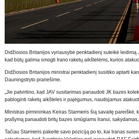
Didžiosios Britanijos vyriausybė penktadienį suteikė leidimą 
kad būtų galima smogti Irano raketų aikštelėms, kurios ataku
Didžiosios Britanijos ministrai penktadienį susitiko aptarti 
Dauningstryto pranešime.
„Jie patvirtino, kad JAV susitarimas panaudoti JK bazes kole
pabloginti raketų aikšteles ir pajėgumus, naudojamus atakuo
Ministras pirmininkas Keiras Starmeris šią savaitę pareiškė, ka
prašymą panaudoti britų bazes smūgiams Iranui, sakydamas, kad 
Tačiau Starmeris pakeitė savo poziciją po to, kai Iranas sure