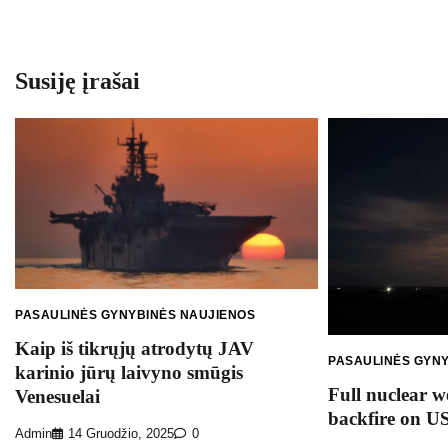
tarp
įrašų
Susiję įrašai
PASAULINĖS GYNYBINĖS NAUJIENOS
Kaip iš tikrųjų atrodytų JAV
PASAULINĖS GYN
karinio jūrų laivyno smūgis
Full nuclear w
Venesuelai
backfire on U
Admin
14 Gruodžio, 2025
0