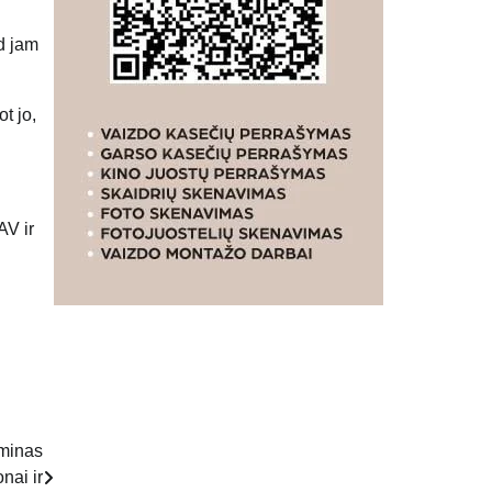
d jam
t jo,
AV ir
 minas
nai ir