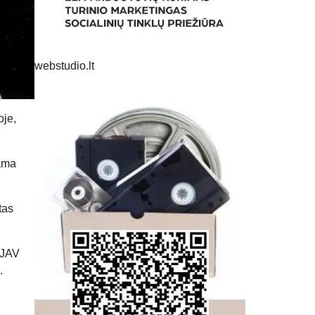
webstudio.lt
oje,
iama
tas
ė JAV
.