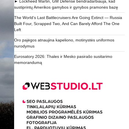
► Lockheed Martin, GM Defense bendradarbiauja, kad
sustiprintų Amerikos gamybos ir gynybos pramonės bazę
The World’s Last Battlecruisers Are Going Extinct — Russia
Built Four, Scrapped Two, And Can Barely Afford The One
Left
Oro pajėgos atnaujina kapeliono, motinystės uniformos
nurodymus
Eurosatory 2026: Thales ir Mesko pasirašo susitarimo
memorandumą