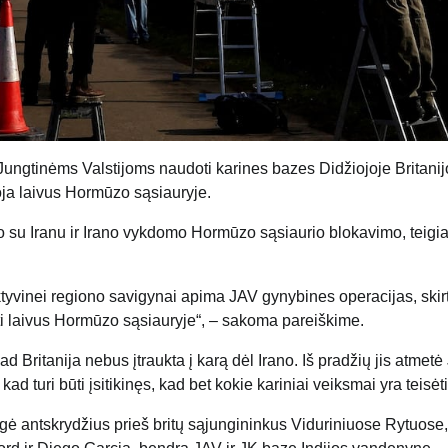
Jungtinėms Valstijoms naudoti karines bazes Didžiojoje Britanij
oja laivus Hormūzo sąsiauryje.
karo su Iranu ir Irano vykdomo Hormūzo sąsiaurio blokavimo, teig
ktyvinei regiono savigynai apima JAV gynybines operacijas, skir
ti laivus Hormūzo sąsiauryje“, – sakoma pareiškime.
d Britanija nebus įtraukta į karą dėl Irano. Iš pradžių jis atmet
turi būti įsitikinęs, kad bet kokie kariniai veiksmai yra teisėti
ngė antskrydžius prieš britų sąjungininkus Viduriniuose Rytuose,