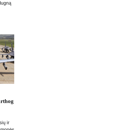
 dugną
arthog
ių ir
 Žmonės