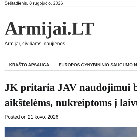
Skip
Šeštadienis, 8 rugpjūčio, 2026
to
content
Armijai.LT
Armijai, civiliams, naujienos
KRAŠTO APSAUGA
EUROPOS GYNYBININIO SAUGUMO 
JK pritaria JAV naudojimui b
aikštelėms, nukreiptoms į laiv
Posted on
21 kovo, 2026