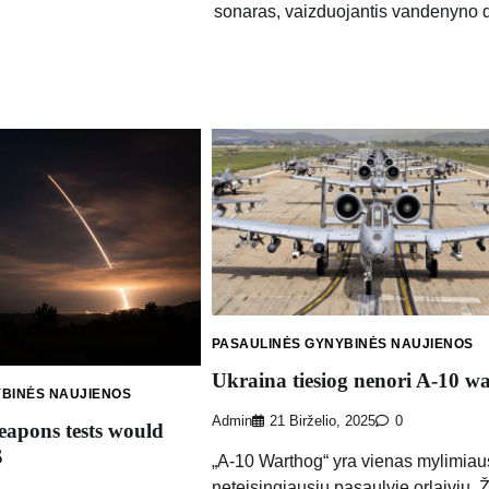
sonaras, vaizduojantis vandenyno
PASAULINĖS GYNYBINĖS NAUJIENOS
Ukraina tiesiog nenori A-10 w
YBINĖS NAUJIENOS
Admin
21 Birželio, 2025
0
eapons tests would
S
„A-10 Warthog“ yra vienas mylimiaus
neteisingiausių pasaulyje orlaivių.