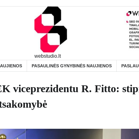
webstudio.lt
NAUJIENOS
PASAULINĖS GYNYBINĖS NAUJIENOS
PASLA
K viceprezidentu R. Fitto: stip
 atsakomybė