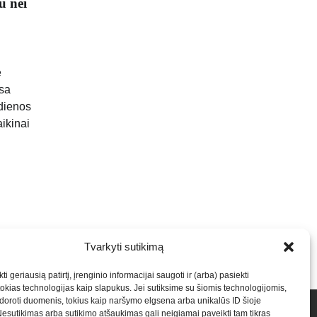
u nei
e
isa
 dienos
aikinai
Tvarkyti sutikimą
ti geriausią patirtį, įrenginio informacijai saugoti ir (arba) pasiekti
kias technologijas kaip slapukus. Jei sutiksime su šiomis technologijomis,
oroti duomenis, tokius kaip naršymo elgsena arba unikalūs ID šioje
talpinimas į mūsų valdomas svetaines.2026
Armijai.LT
Nesutikimas arba sutikimo atšaukimas gali neigiamai paveikti tam tikras