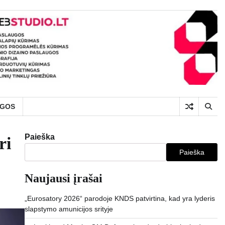
UGOS
Paieška
ri
Paieška
Naujausi įrašai
„Eurosatory 2026“ parodoje KNDS patvirtina, kad yra lyderis
slapstymo amunicijos srityje