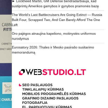
► Lockheed Martin, GM Defense bendradarbiauja, kad
sustiprintų Amerikos gamybos ir gynybos pramonės bazę
The World’s Last Battlecruisers Are Going Extinct — Russia
Built Four, Scrapped Two, And Can Barely Afford The One
Left
Oro pajėgos atnaujina kapeliono, motinystės uniformos
nurodymus
Eurosatory 2026: Thales ir Mesko pasirašo susitarimo
memorandumą