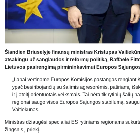
Šiandien Briuselyje finansų ministras Kristupas Vaitie
atsakingu už sanglaudos ir reformų politiką, Raffaele Fi
Lietuvos pasirengimą pirmininkavimui Europos Sąjungos 
„Labai vertiname Europos Komisijos pastangas rengiant K
ypač besiribojančių su šalimis agresorėmis, patiriamų išski
ir į ateitį orientuotais veiksmais. Tai nėra tik rytinių ša
regionai saugo visos Europos Sąjungos stabilumą, saugumą
Vaitiekūnas.
Ministras džiaugėsi specialiai ES rytiniams regionams sukurt
žingsnis į priekį.