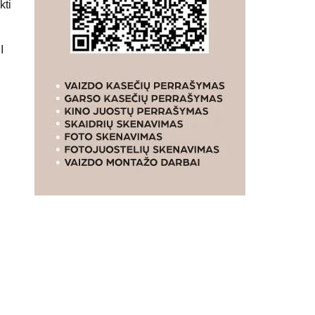
kti
I