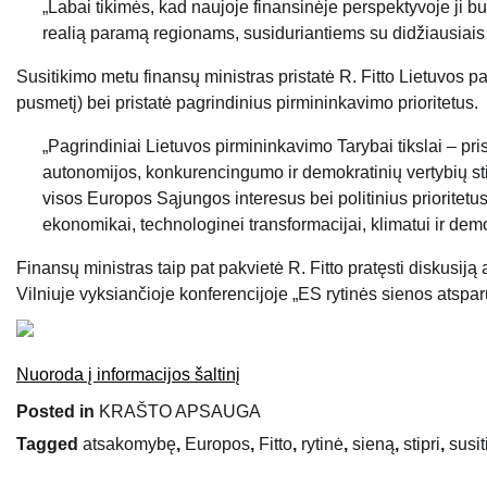
„Labai tikimės, kad naujoje finansinėje perspektyvoje ji bu
realią paramą regionams, susiduriantiems su didžiausiais 
Susitikimo metu finansų ministras pristatė R. Fitto Lietuvos
pusmetį) bei pristatė pagrindinius pirmininkavimo prioritetus.
„Pagrindiniai Lietuvos pirmininkavimo Tarybai tikslai – pr
autonomijos, konkurencingumo ir demokratinių vertybių stip
visos Europos Sąjungos interesus bei politinius prioritetus
ekonomikai, technologinei transformacijai, klimatui ir demo
Finansų ministras taip pat pakvietė R. Fitto pratęsti diskus
Vilniuje vyksiančioje konferencijoje „ES rytinės sienos atspa
Nuoroda į informacijos šaltinį
Posted in
KRAŠTO APSAUGA
Tagged
atsakomybę
,
Europos
,
Fitto
,
rytinė
,
sieną
,
stipri
,
susi