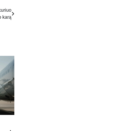
kuriuo
o karą