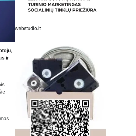
webstudio.lt
otoju,
s ir
ais
šie
iamas