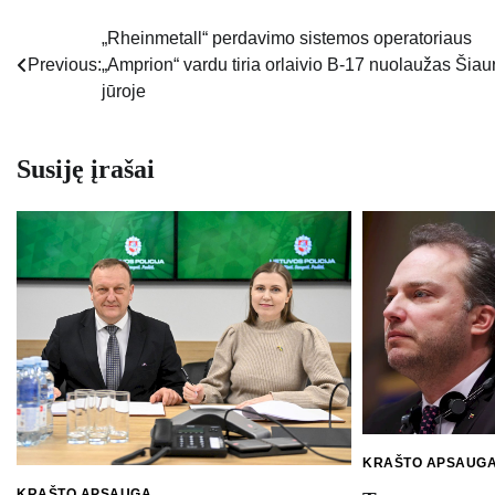
„Rheinmetall“ perdavimo sistemos operatoriaus
Navigacija
Previous:
„Amprion“ vardu tiria orlaivio B-17 nuolaužas Šiau
tarp
jūroje
įrašų
Susiję įrašai
KRAŠTO APSAUG
KRAŠTO APSAUGA