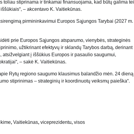
s toliau stiprinama ir tinkamai finansuojama, kad būtų galima tei
iššūkiais“, – akcentavo K. Vaitiekūnas.
 pasirengimą pirmininkavimui Europos Sąjungos Tarybai (2027 m. 
isidėti prie Europos Sąjungos atsparumo, vienybės, strateginės
rinimo, užtikrinant efektyvų ir sklandų Tarybos darbą, derinant
, atsižvelgiant į iššūkius Europos ir pasaulio saugumui,
kratijai“, – sakė K. Vaitiekūnas.
iją apie Rytų regiono saugumo klausimus balandžio mėn. 24 dieną
rumo stiprinimas – strateginių ir koordinuotų veiksmų paieška“.
tikime
,
Vaitiekūnas
,
viceprezidentu
,
visos