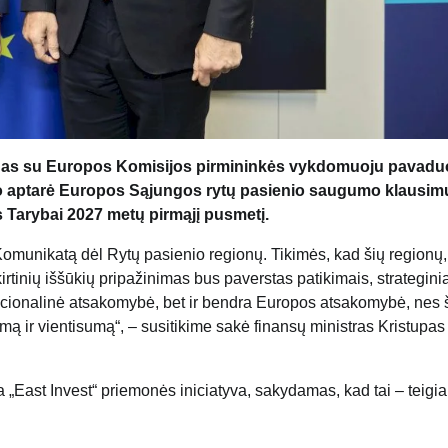
kūnas su Europos Komisijos pirmininkės vykdomuoju pavadu
tto aptarė Europos Sąjungos rytų pasienio saugumo klausimu
Tarybai 2027 metų pirmąjį pusmetį.
omunikatą dėl Rytų pasienio regionų. Tikimės, kad šių regionų,
rtinių iššūkių pripažinimas bus paverstas patikimais, strategini
lių nacionalinė atsakomybė, bet ir bendra Europos atsakomybė, nes 
 ir vientisumą“, – susitikime sakė finansų ministras Kristupas
a „East Invest“ priemonės iniciatyva, sakydamas, kad tai – teig