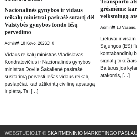
Transporto at
grėsmėms: kart
Nacionalinės gynybos ir vidaus
veiksmingą at
reikalų ministrai pasirašė sutartį dėl
Valstybės gynybos fondo lėšų
Admin
13 Vasario,
pervedimo
Lietuvai ir visam
Admin
18 Kovo, 2025
0
Sąjungos (ES) fl
kontrabandinių b
Vidaus reikalų ministras Vladislavas
signalų trikdžiais
Kondratovičius ir Nacionalinės gynybos
Baltarusijos kyl
ministras Dovile Šakalienė pasirašė
atakomis, […]
susitarimą pervesti lėšas vidaus reikalų
paslapčiai, kad užtikrintų civilinę apsaugą
ir plėtrą. Tai […]
WEBSTUDIO.LT
© SKAITMENINIO MARKETINGO PASLAUGOS. SE