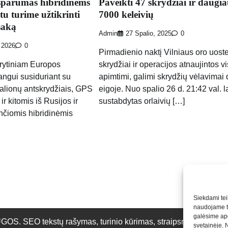
sparumas hibridinėms
Paveikti 47 skrydžiai ir daugia
u turime užtikrinti
7000 keleivių
saką
Admin
27 Spalio, 2025
0
 2026
0
Pirmadienio naktį Vilniaus oro uost
 rytiniam Europos
skrydžiai ir operacijos atnaujintos v
angui susiduriant su
apimtimi, galimi skrydžių vėlavimai
alionų antskrydžiais, GPS
eigoje. Nuo spalio 26 d. 21:42 val. l
 ir kitomis iš Rusijos ir
sustabdytas orlaivių […]
ančiomis hibridinėmis
Siekdami teik
naudojame to
galėsime apd
O tekstų rašymas, turinio kūrimas, straipsnių rašymas ir 
svetainėje. 